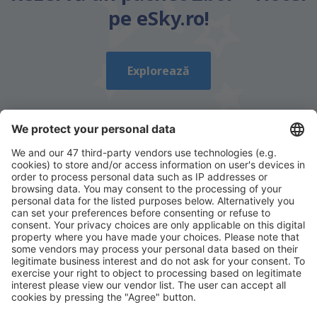
pe eSky.ro!
Explorează
Descarcă aplicația noastră
și organizează-ţi
convenabil călătoriile