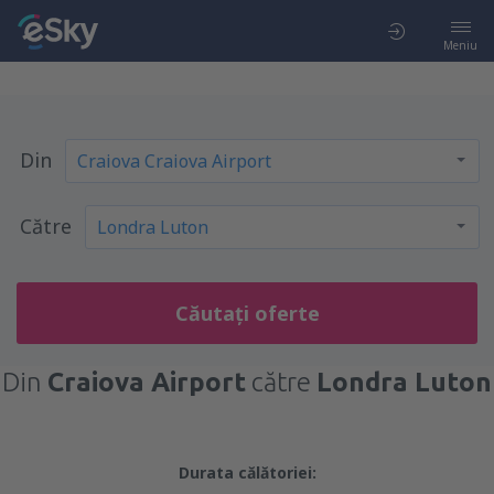
Meniu
Din
Către
Căutați oferte
Din
Craiova Airport
către
Londra Luton
Durata călătoriei: