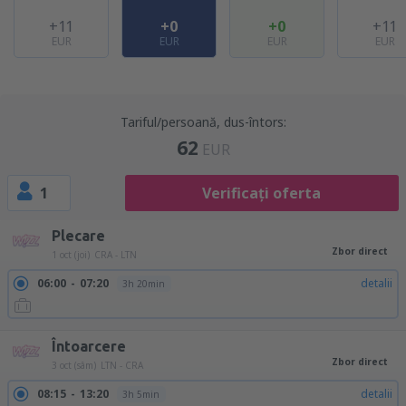
+11
+0
+0
+11
EUR
EUR
EUR
EUR
Tariful/persoană, dus-întors:
62
EUR
1
Verificați oferta
Plecare
Zbor direct
1 oct (joi)
CRA - LTN
06:00
07:20
detalii
3h 20min
Întoarcere
Zbor direct
3 oct (sâm)
LTN - CRA
08:15
13:20
detalii
3h 5min