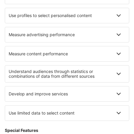
Ryanair
Lufthansa
Despre eSky
Blogul
Cariere
Termeni şi condiţii
Rezervările mele
Politica de Confidențialitate
Politică cookie
Asistenţă şi contact
Confidențialitate