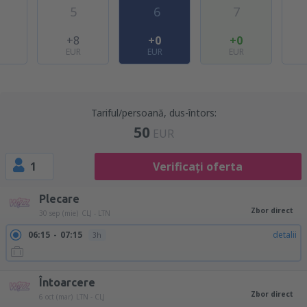
5
6
7
+8
+0
+0
EUR
EUR
EUR
Tariful/persoană, dus-întors:
50
EUR
1
Verificați oferta
Plecare
Zbor direct
30 sep (mie)
CLJ - LTN
06:15
07:15
detalii
3h
Întoarcere
Zbor direct
6 oct (mar)
LTN - CLJ