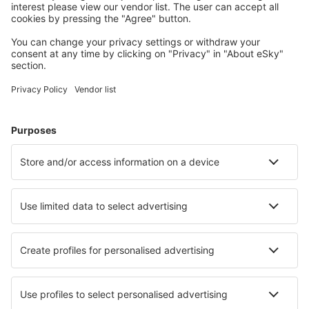
Planifică-ți călătoria
Bilete de avion
Cazare
Zbor+Hotel
Hoteluri
Transferuri aeroport
Află mai multe
Garanția prețului mic
Aplicație mobilă
Companii aeriene
Wizz Air
Tarom