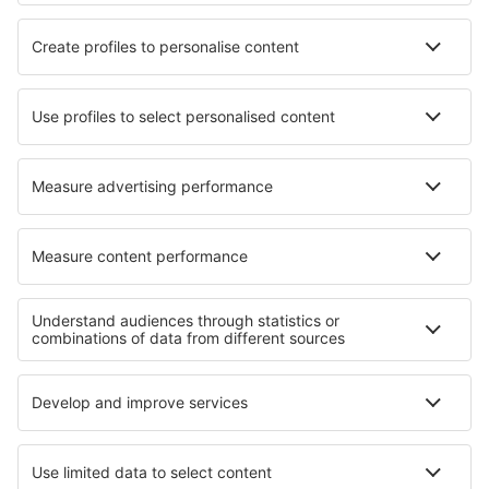
HiSky
Ryanair
Lufthansa
Despre eSky
Blogul
Cariere
Termeni şi condiţii
Rezervările mele
Politica de Confidențialitate
Politică cookie
Asistenţă şi contact
Confidențialitate