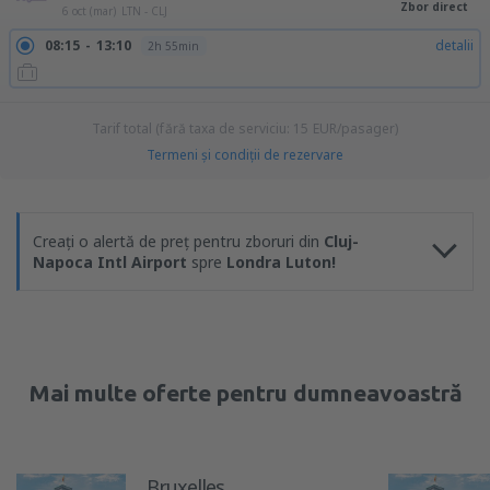
Zbor direct
6 oct (mar)
LTN - CLJ
08:15
13:10
detalii
2h 55min
Tarif total (fără taxa de serviciu:
15
EUR
/pasager)
Termeni şi condiţii de rezervare
Creați o alertă de preț pentru zboruri din
Cluj-
Napoca Intl Airport
spre
Londra Luton!
Mai multe oferte pentru dumneavoastră
Bruxelles