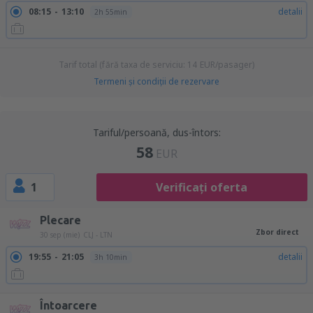
08:15
13:10
detalii
2h 55min
Tarif total (fără taxa de serviciu:
14
EUR
/pasager)
Termeni şi condiţii de rezervare
Tariful/persoană, dus-întors:
58
EUR
1
Verificați oferta
Plecare
Zbor direct
30 sep (mie)
CLJ - LTN
19:55
21:05
detalii
3h 10min
Întoarcere