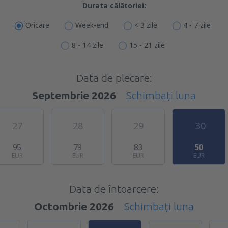
Durata călătoriei:
Oricare
Week-end
< 3 zile
4 - 7 zile
8 - 14 zile
15 - 21 zile
Data de plecare:
Septembrie 2026
Schimbați luna
27
28
29
30
95
79
83
50
EUR
EUR
EUR
EUR
Data de întoarcere:
Octombrie 2026
Schimbați luna