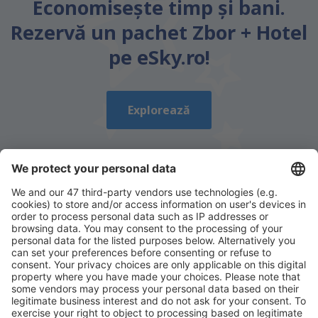
Economiseşte timp și bani.
Rezervă un pachet Zbor + Hotel
pe eSky.ro!
Explorează
Descarcă aplicația noastră
și organizează-ţi
convenabil călătoriile