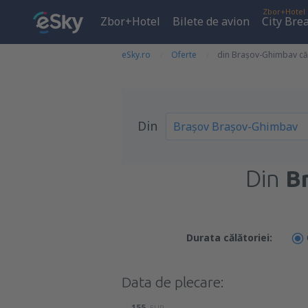
Zbor+Hotel
Zbor+Hotel
Bilete de avion
City Bre
eSky.ro
Oferte
din Brașov-Ghimbav că
Din
Din
B
Durata călătoriei:
Data de plecare:
155
EUR