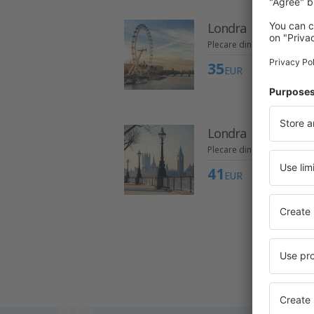
Londra
Plecare din Cluj-Napoca
35
EUR
Londra
Plecare din București
41
EUR