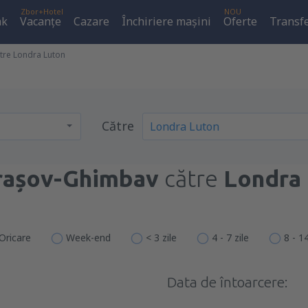
Zbor+Hotel
NOU
ak
Vacanţe
Cazare
Închiriere mașini
Oferte
Transfe
tre Londra Luton
Către
rașov-Ghimbav
către
Londra
Oricare
Week-end
< 3 zile
4 - 7 zile
8 - 14
Data de întoarcere: