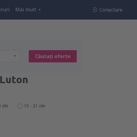
ruri
Mai mult
Conectare
Căutați oferte
 Luton
 zile
15 - 21 zile