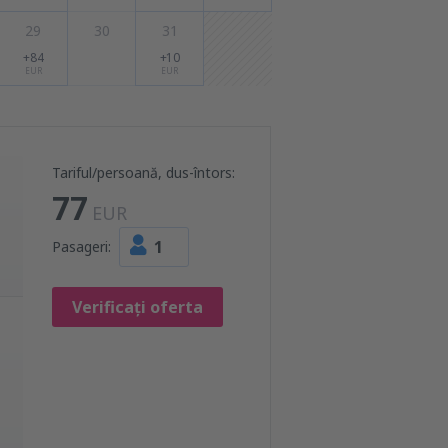
29
30
31
+84
+10
EUR
EUR
Tariful/persoană, dus-întors:
77
EUR
1
Pasageri:
Verificați oferta