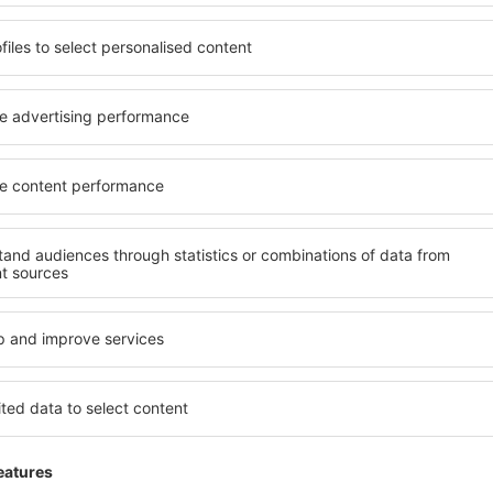
Economiseşte timp și ban
Rezervă un pachet Zbor 
pe eSky.ro!
Explorează
ații la newsletter călătores
mult cu mai puțin
ine, city break-uri, vacanțe – profită de ofertele u
tuturor.