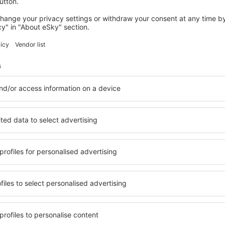
Budapesta
Plecare din Brașov
42
EUR
Londra
Plecare din Cluj-Napoca
48
EUR
Arată mai multe oferte