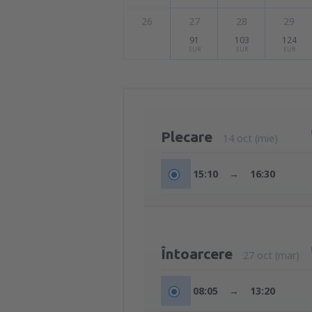
26
27
28
29
91
103
124
EUR
EUR
EUR
Plecare
14 oct (mie)
15:10
→
16:30
Întoarcere
27 oct (mar)
08:05
→
13:20