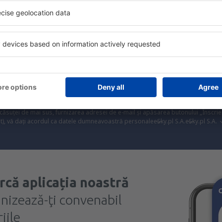
Trimitem doar ce e mai bun, pe cuvânt de turişti
ălătorii la prețuri avantajoase în newsletter-ul nostru
. Sunt de acord 
formaționale (sub formă de newsletter) de la eSky.pl S.A. la adresa de e-mail 
 căsuței de mai sus, furnizarea adresei de e-mail și apăsarea butonului „Înscrie
t), vă dați acordul ca datele dumneavoastră personale
eSky.pl S.A.
eSky.pl S.A.
rcă aplicația noastră
anizează-ţi convenabil
iile