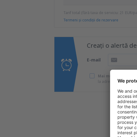
Tarif total (fără taxa de serviciu:
21
EUR
/p
Termeni şi condiţii de rezervare
Creați o alertă d
E-mail
Mai multe călătorii 
la adresa de e-mail pe
Ma