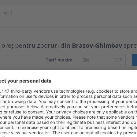
asager)
e preț pentru zboruri din
Brașov-Ghimbav
spr
Tarif maxim
EUR
la prețuri avantajoase în newsletter-ul nostru.
Sunt de acord să primesc m
 care am furnizat-o.
i multe oferte pentru dumneavoas