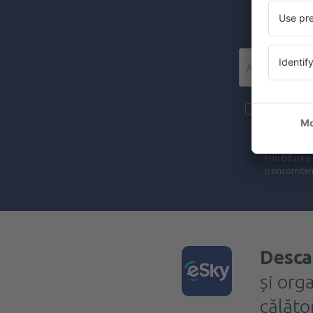
Mai multe c
materiale in
furnizat-o.
Prin bifarea
(concomiten
Desca
și org
călător