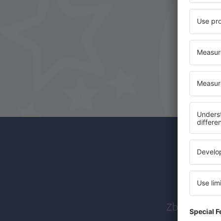
Abon
Zboruri ieft