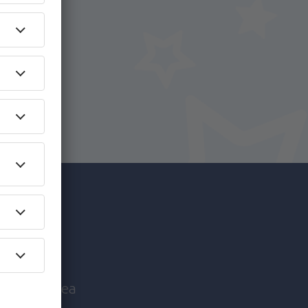
i.
+ Hotel
c mai
nice înaintea