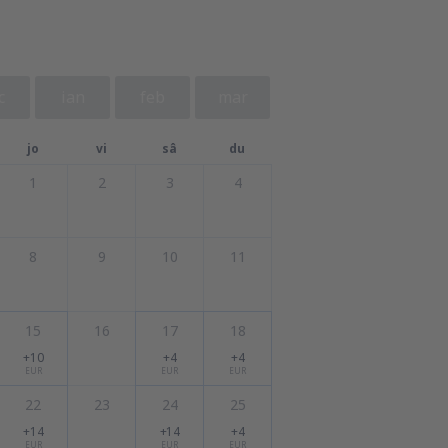
c
ian
feb
mar
jo
vi
sâ
du
1
2
3
4
8
9
10
11
15
16
17
18
+10
+4
+4
EUR
EUR
EUR
22
23
24
25
+14
+14
+4
EUR
EUR
EUR