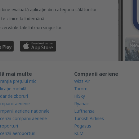
bine evaluată aplicație din categoria călătoriilor
rte zilnice la îndemână
zervările tale într-un singur loc
lă mai multe
Companii aeriene
ranția prețului mic
Wizz Air
licație mobilă
Tarom
dar de zboruri
HiSky
mpanii aeriene
Ryanair
mpanii aeriene naţionale
Lufthansa
cenzii companii aeriene
Turkish Airlines
roporturi
Pegasus
cenzii aeroporturi
KLM