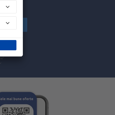
!
Înscriere
să primesc
pe care am
re”