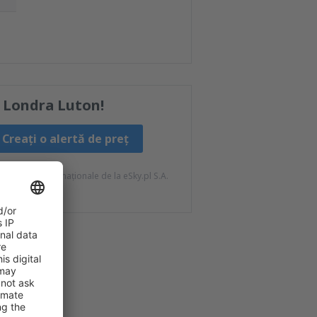
e
Londra Luton!
Creați o alertă de preț
ateriale informaționale de la eSky.pl S.A.
tră