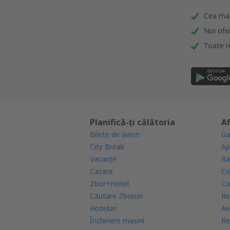
Cea mai 
Noi ofe
Toate re
Planifică-ți călătoria
Af
Bilete de avion
Ga
City Break
Ap
Vacanţe
Ra
Cazare
Co
Zbor+Hotel
Co
Căutare Zboruri
Re
Hoteluri
Ae
Închiriere mașini
Re