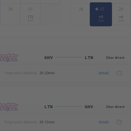
30
31
26
27
28
172
+0
+4
EUR
EUR
EUR
GHV
LTN
Zbor direct
Timp total călătorie:
3h 20min
detalii
LTN
GHV
Zbor direct
Timp total călătorie:
3h 15min
detalii