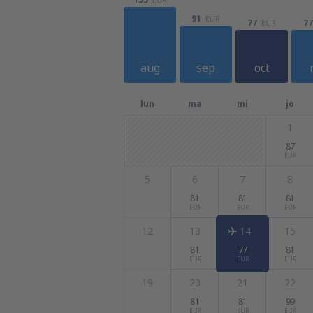
91
EUR
77
77
EUR
aug
sep
oct
lun
ma
mi
jo
1
87
EUR
5
6
7
8
81
81
81
EUR
EUR
EUR
12
13
14
15
81
77
81
EUR
EUR
EUR
19
20
21
22
81
81
99
EUR
EUR
EUR