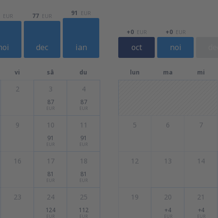
91
EUR
77
EUR
EUR
+0
+0
EUR
EUR
noi
dec
ian
oct
noi
de
vi
sâ
du
lun
ma
mi
2
3
4
87
87
EUR
EUR
9
10
11
5
6
7
91
91
EUR
EUR
16
17
18
12
13
14
81
81
EUR
EUR
23
24
25
19
20
21
124
112
+4
+4
EUR
EUR
EUR
EUR