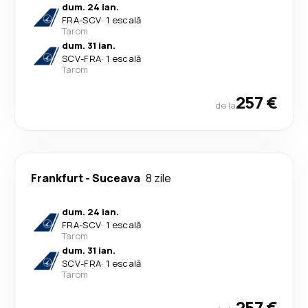
dum. 24 ian.
FRA
-
SCV
·
1 escală
Tarom
dum. 31 ian.
SCV
-
FRA
·
1 escală
Tarom
257 €
de la
Frankfurt
-
Suceava
8 zile
dum. 24 ian.
FRA
-
SCV
·
1 escală
Tarom
dum. 31 ian.
SCV
-
FRA
·
1 escală
Tarom
257 €