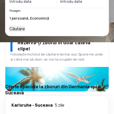
Pasageri
Căutare
Rezervă-ți zborul în doar câteva
clipe!
Folosește motorul de căutare de mai sus. Spune-ne unde
și când vrei să zbori, iar noi ne ocupăm de rest.
Oferte speciale la zboruri din Germania spre
Suceava
Karlsruhe
-
Suceava
5 zile