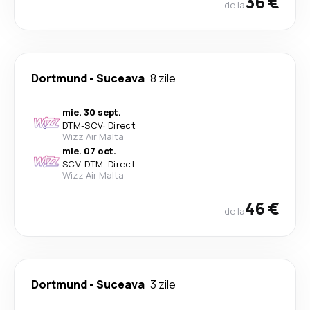
36 €
de la
Dortmund
-
Suceava
8 zile
mie. 30 sept.
DTM
-
SCV
·
Direct
Wizz Air Malta
mie. 07 oct.
SCV
-
DTM
·
Direct
Wizz Air Malta
46 €
de la
Dortmund
-
Suceava
3 zile