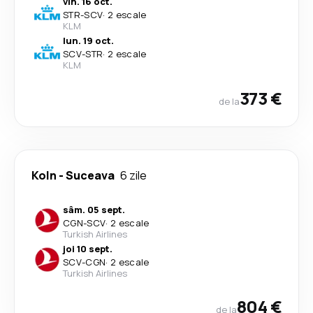
vin. 16 oct.
STR
-
SCV
·
2 escale
KLM
lun. 19 oct.
SCV
-
STR
·
2 escale
KLM
373 €
de la
Koln
-
Suceava
6 zile
sâm. 05 sept.
CGN
-
SCV
·
2 escale
Turkish Airlines
joi 10 sept.
SCV
-
CGN
·
2 escale
Turkish Airlines
804 €
de la