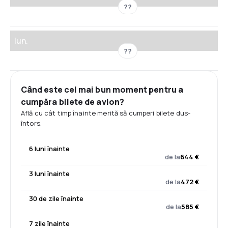
??
Iun.
??
Când este cel mai bun moment pentru a
cumpăra bilete de avion?
Află cu cât timp înainte merită să cumperi bilete dus-
întors.
6 luni înainte
de la
644 €
3 luni înainte
de la
472 €
30 de zile înainte
de la
585 €
7 zile înainte