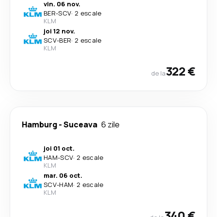
vin. 06 nov.
BER
-
SCV
·
2 escale
KLM
joi 12 nov.
SCV
-
BER
·
2 escale
KLM
322 €
de la
Hamburg
-
Suceava
6 zile
joi 01 oct.
HAM
-
SCV
·
2 escale
KLM
mar. 06 oct.
SCV
-
HAM
·
2 escale
KLM
340 €