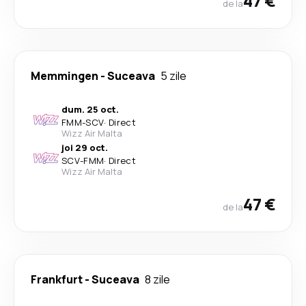
47 €
de la
Memmingen
-
Suceava
5 zile
dum. 25 oct.
FMM
-
SCV
·
Direct
Wizz Air Malta
joi 29 oct.
SCV
-
FMM
·
Direct
Wizz Air Malta
47 €
de la
Frankfurt
-
Suceava
8 zile