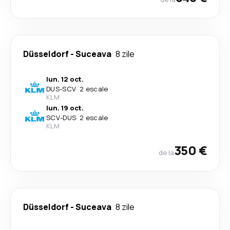
Düsseldorf
-
Suceava
8 zile
lun. 12 oct.
DUS
-
SCV
·
2 escale
KLM
lun. 19 oct.
SCV
-
DUS
·
2 escale
KLM
350 €
de la
Düsseldorf
-
Suceava
8 zile