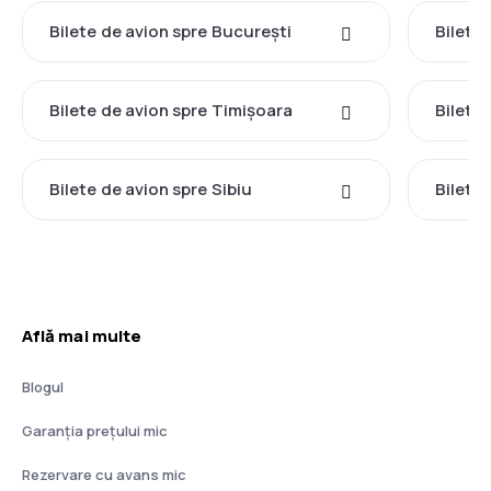
Bilete de avion spre București
Bilete 
Bilete de avion spre Timișoara
Bilete
Bilete de avion spre Sibiu
Bilete
Află mai multe
Blogul
Garanția prețului mic
Rezervare cu avans mic