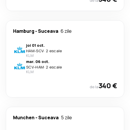
de la
Hamburg
-
Suceava
6 zile
joi 01 oct.
HAM
-
SCV
·
2 escale
KLM
mar. 06 oct.
SCV
-
HAM
·
2 escale
KLM
340 €
de la
Munchen
-
Suceava
5 zile