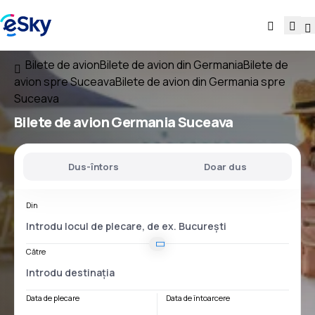
Bilete de avion
Bilete de avion din Germania
Bilete de
avion spre Suceava
Bilete de avion din Germania spre
Suceava
Bilete de avion
Germania Suceava
Dus-întors
Doar dus
Din
Către
Data de plecare
Data de întoarcere