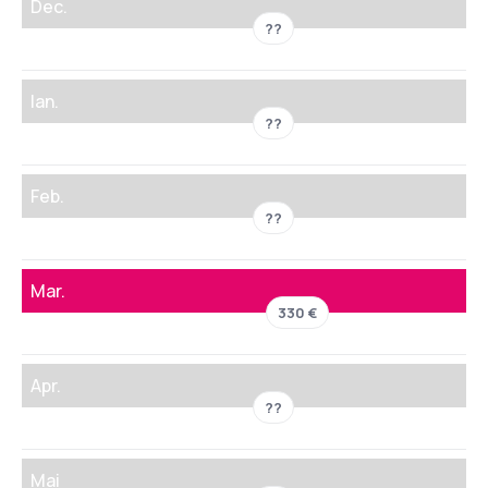
Dec.
??
Ian.
??
Feb.
??
Mar.
330 €
Apr.
??
Mai