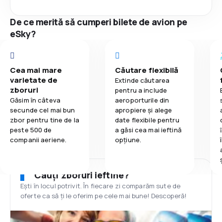
De ce merită să cumperi bilete de avion pe
eSky?
Cea mai mare
Căutare flexibilă
varietate de
Extinde căutarea
zboruri
pentru a include
Găsim în câteva
aeroporturile din
secunde cel mai bun
apropiere și alege
zbor pentru tine de la
date flexibile pentru
peste 500 de
a găsi cea mai ieftină
companii aeriene.
opțiune.
Cauți zboruri ieftine?
Ești în locul potrivit. În fiecare zi comparăm sute de
oferte ca să ți le oferim pe cele mai bune! Descoperă!