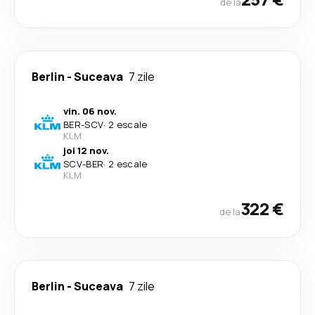
de la
Berlin
-
Suceava
7 zile
vin. 06 nov.
BER
-
SCV
·
2 escale
KLM
joi 12 nov.
SCV
-
BER
·
2 escale
KLM
322 €
de la
Berlin
-
Suceava
7 zile