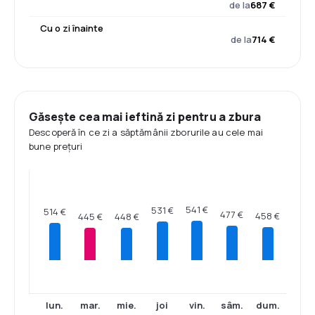
de la
687 €
Cu o zi înainte
de la
714 €
Găsește cea mai ieftină zi pentru a zbura
Descoperă în ce zi a săptămânii zborurile au cele mai
bune prețuri
541 €
531 €
514 €
477 €
458 €
448 €
445 €
lun.
mar.
mie.
joi
vin.
sâm.
dum.