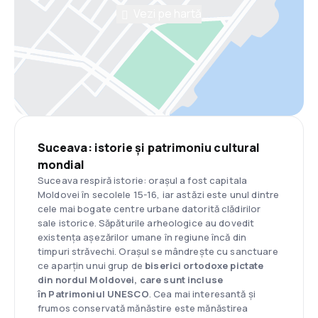
Vezi pe hartă
Suceava: istorie și patrimoniu cultural
mondial
Suceava respiră istorie: orașul a fost capitala
Moldovei în secolele 15-16, iar astăzi este unul dintre
cele mai bogate centre urbane datorită clădirilor
sale istorice. Săpăturile arheologice au dovedit
existența așezărilor umane în regiune încă din
timpuri străvechi. Orașul se mândrește cu sanctuare
ce aparțin unui grup de
biserici ortodoxe pictate
din nordul Moldovei, care sunt incluse
în Patrimoniul UNESCO
. Cea mai interesantă și
frumos conservată mănăstire este mănăstirea