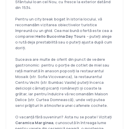
Sfântului Ioan cel Nou, cu fresce la exterior datând
din 1534.
Pentru un city break bogat în istoria locului, vă
recomandăm vizitarea obiectivelor turistice
împreună cu un ghid. Cea mai bună ofertă este cea a
companiei
Hello Bucovina Day Tours
– puteți alege
o rută deja prestabilită sau o puteți ajusta după cum
doriți.
Suceava are multe de oferit din punct de vedere
gastronomic: pentru o porție de cotlet de miel sau
rață marinată în anason poposiți la restaurantul
Mosaik (str. Sofia Vicoveanca), la restaurantul
Centru Vechi (str. Bumbac Vasile) puteți încerca
delicioșii cârnați picanți românești și coaste la
grătar, iar pentru îndulcire vă recomandăm Maison
Delice (str. Curtea Domnească), unde veți putea
servi prăjituri în atmosfera unei cafenele cochete.
O vacanță fără suveniruri? Asta nu se poate! Vizitați
Ceramica Marginea
, cunoscută în întreaga lume
pentru vasele din ceramică neagră, o moștenire