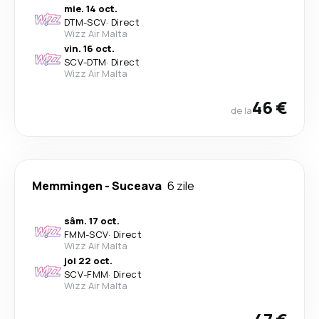
mie. 14 oct.
DTM
-
SCV
·
Direct
Wizz Air Malta
vin. 16 oct.
SCV
-
DTM
·
Direct
Wizz Air Malta
46 €
de la
Memmingen
-
Suceava
6 zile
sâm. 17 oct.
FMM
-
SCV
·
Direct
Wizz Air Malta
joi 22 oct.
SCV
-
FMM
·
Direct
Wizz Air Malta