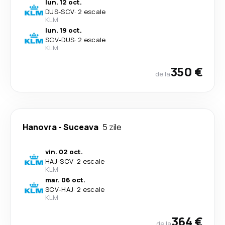
lun. 12 oct.
DUS
-
SCV
·
2 escale
KLM
lun. 19 oct.
SCV
-
DUS
·
2 escale
KLM
350 €
de la
Hanovra
-
Suceava
5 zile
vin. 02 oct.
HAJ
-
SCV
·
2 escale
KLM
mar. 06 oct.
SCV
-
HAJ
·
2 escale
KLM
364 €
de la