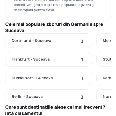
dacică. Veți găsi aici și straie populare, bijuterii și
decorațiuni pentru casă.
Cele mai populare zboruri din Germania spre
Suceava
Dortmund - Suceava
Memmi
Frankfurt - Suceava
Stuttg
Düsseldorf - Suceava
Karlsr
Berlin - Suceava
Nuremb
Care sunt destinațiile alese cel mai frecvent?
Iată clasamentul