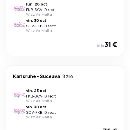
lun. 26 oct.
FKB
-
SCV
·
Direct
Wizz Air Malta
vin. 30 oct.
SCV
-
FKB
·
Direct
Wizz Air Malta
31 €
de la
Karlsruhe
-
Suceava
8 zile
vin. 23 oct.
FKB
-
SCV
·
Direct
Wizz Air Malta
vin. 30 oct.
SCV
-
FKB
·
Direct
Wizz Air Malta