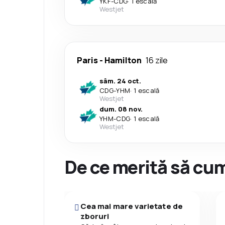
YKF
-
CDG
·
1 escală
Westjet
Paris
-
Hamilton
16 zile
sâm. 24 oct.
CDG
-
YHM
·
1 escală
Westjet
dum. 08 nov.
YHM
-
CDG
·
1 escală
Westjet
De ce merită să cum
Cea mai mare varietate de
zboruri