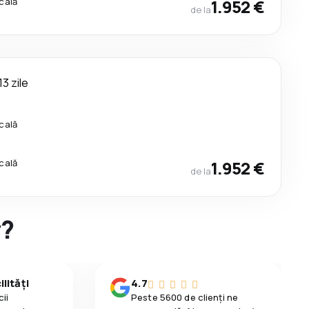
cală
1.952 €
de la
13 zile
cală
cală
1.952 €
de la
y?
lități
4.7
ii
Peste 5600 de clienți ne