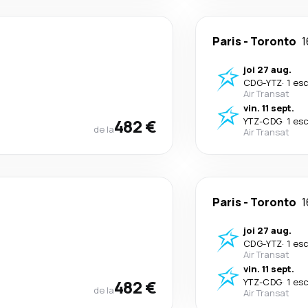
Paris
-
Toronto
1
joi 27 aug.
CDG
-
YTZ
·
1 es
Air Transat
vin. 11 sept.
482 €
YTZ
-
CDG
·
1 es
de la
Air Transat
Paris
-
Toronto
1
joi 27 aug.
CDG
-
YTZ
·
1 es
Air Transat
vin. 11 sept.
482 €
YTZ
-
CDG
·
1 es
de la
Air Transat