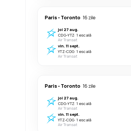
Paris
-
Toronto
16 zile
joi 27 aug.
CDG
-
YTZ
·
1 escală
Air Transat
vin. 11 sept.
YTZ
-
CDG
·
1 escală
Air Transat
Paris
-
Toronto
16 zile
joi 27 aug.
CDG
-
YTZ
·
1 escală
Air Transat
vin. 11 sept.
YTZ
-
CDG
·
1 escală
Air Transat