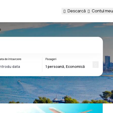
Descarcă
Contul meu
o
ata de întoarcere
Pasageri