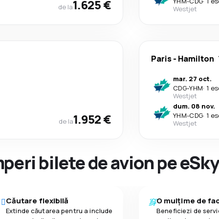
1.625 €
YHM
-
CDG
·
1 es
de la
Westjet
Paris
-
Hamilton
mar. 27 oct.
CDG
-
YHM
·
1 es
Westjet
dum. 08 nov.
1.952 €
YHM
-
CDG
·
1 es
de la
Westjet
peri bilete de avion pe eSk
Căutare flexibilă
O mulțime de faci
Extinde căutarea pentru a include
Beneficiezi de servic