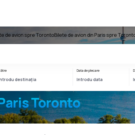
ete de avion spre Toronto
Bilete de avion din Paris spre Toront
ătre
Data de plecare
D
Paris Toronto