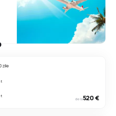
o
0 zile
ct
ct
520 €
de la