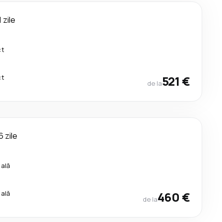
1 zile
ct
ct
521 €
de la
6 zile
cală
cală
460 €
de la