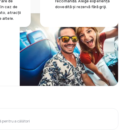
rare de
recomandă. Alege experiența
 ȋn caz de
dovedită și rezervă fără griji.
uto, atracții
e altele.
ă pentru a călători