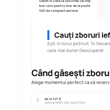
Găsim în câteva secunde cel mai
bun zbor pentru tine de la peste
500 de companii aeriene.
Cauți zboruri ie
Ești în locul potrivit. În fiec
cele mai bune! Descoperă!
Când găsești zborur
Alege momentul perfect ca să rezervi
de la 421 €
Cel mai ieftin zbor dus-întors