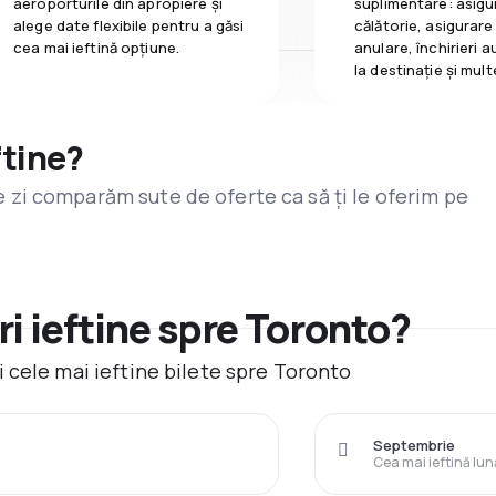
aeroporturile din apropiere și
suplimentare: asigu
alege date flexibile pentru a găsi
călătorie, asigurare
cea mai ieftină opțiune.
anulare, închirieri a
la destinaţie și mult
ftine?
are zi comparăm sute de oferte ca să ți le oferim pe
i ieftine spre Toronto?
 cele mai ieftine bilete spre Toronto
Septembrie
Cea mai ieftină lun