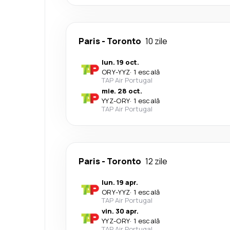
Paris
-
Toronto
10 zile
lun. 19 oct.
ORY
-
YYZ
·
1 escală
TAP Air Portugal
mie. 28 oct.
YYZ
-
ORY
·
1 escală
TAP Air Portugal
Paris
-
Toronto
12 zile
lun. 19 apr.
ORY
-
YYZ
·
1 escală
TAP Air Portugal
vin. 30 apr.
YYZ
-
ORY
·
1 escală
TAP Air Portugal