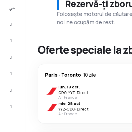
Rezervă-ți zboru
All-
inclusive
Folosește motorul de căutare 
noi ne ocupăm de rest.
City
Break
Cazare
Oferte speciale la z
Oferte
Finalizează
Paris
-
Toronto
10 zile
călătoria
lun. 19 oct.
Inspiraţie şi
CDG
-
YYZ
·
Direct
recomandări
Air France
mie. 28 oct.
Servicii
YYZ
-
CDG
·
Direct
clienți
Air France