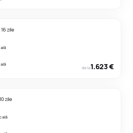
16 zile
cală
cală
1.623 €
de la
10 zile
cală