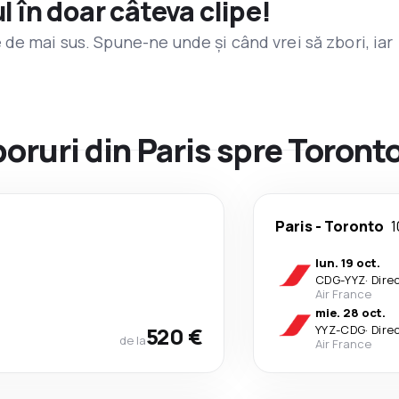
l în doar câteva clipe!
de mai sus. Spune-ne unde și când vrei să zbori, iar
boruri din Paris spre Toront
Paris
-
Toronto
1
lun. 19 oct.
CDG
-
YYZ
·
Dire
Air France
mie. 28 oct.
520 €
YYZ
-
CDG
·
Dire
de la
Air France