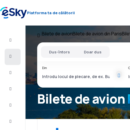
Platforma ta de călătorii
Bilete de avion
Bilete de avion din Paris
Bil
Zbor+Hotel
Dus-întors
Doar dus
Bilete
de
avion
Din
C
Vacanţe
Vară
2026
Bilete de avion
Iarnă
2026/27
Last
minute