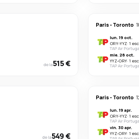
Paris
-
Toronto
1
lun. 19 oct.
ORY
-
YYZ
·
1 es
TAP Air Portuga
mie. 28 oct.
515 €
YYZ
-
ORY
·
1 es
de la
TAP Air Portuga
Paris
-
Toronto
1
lun. 19 apr.
ORY
-
YYZ
·
1 es
TAP Air Portuga
vin. 30 apr.
549 €
YYZ
-
ORY
·
1 es
de la
TAP Air Portuga