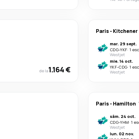
Paris
-
Kitchener
mar. 29 sept.
CDG
-
YKF
·
1 es
Westjet
mie. 14 oct.
1.164 €
YKF
-
CDG
·
1 es
de la
Westjet
Paris
-
Hamilton
sâm. 24 oct.
CDG
-
YHM
·
1 es
Westjet
lun. 02 nov.