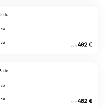
6 zile
cală
cală
482 €
de la
6 zile
cală
cală
482 €
de la