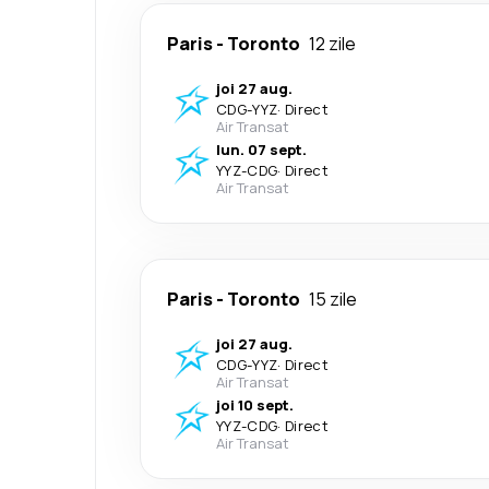
Paris
-
Toronto
12 zile
joi 27 aug.
CDG
-
YYZ
·
Direct
Air Transat
lun. 07 sept.
YYZ
-
CDG
·
Direct
Air Transat
Paris
-
Toronto
15 zile
joi 27 aug.
CDG
-
YYZ
·
Direct
Air Transat
joi 10 sept.
YYZ
-
CDG
·
Direct
Air Transat