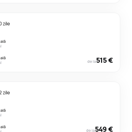
0 zile
cală
l
cală
515 €
de la
l
2 zile
cală
l
cală
549 €
de la
l