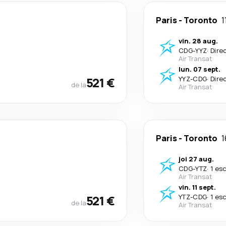
Paris
-
Toronto
1
vin. 28 aug.
CDG
-
YYZ
·
Dire
Air Transat
lun. 07 sept.
521 €
YYZ
-
CDG
·
Dire
de la
Air Transat
Paris
-
Toronto
1
joi 27 aug.
CDG
-
YTZ
·
1 es
Air Transat
vin. 11 sept.
521 €
YTZ
-
CDG
·
1 es
de la
Air Transat