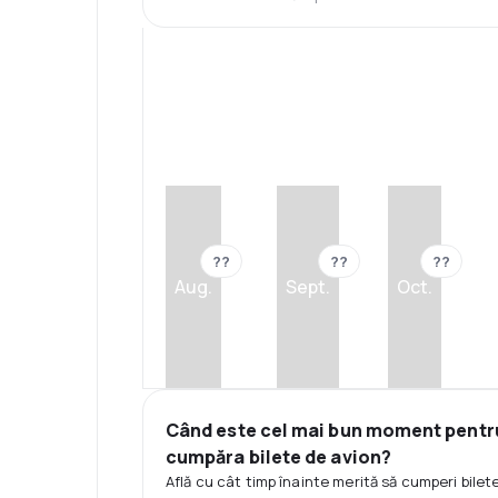
??
??
??
Aug.
Sept.
Oct.
Când este cel mai bun moment pentr
cumpăra bilete de avion?
Află cu cât timp înainte merită să cumperi bilet