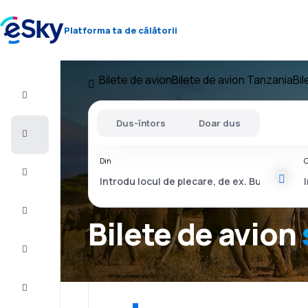
Platforma ta de călătorii
Bilete de avion
Bilete de avion Tanzania
Bi
Zbor+Hotel
Dus-întors
Doar dus
Bilete
de
avion
Din
C
Vacanţe
Vară
2026
Bilete de avion
Iarnă
2026/27
Last
minute