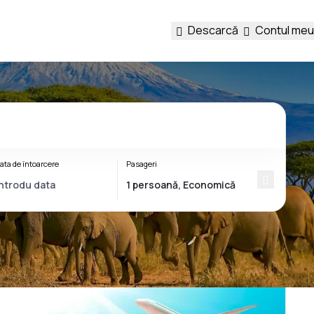
Descarcă
Contul meu
ata de întoarcere
Pasageri