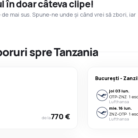
l în doar câteva clipe!
de mai sus. Spune-ne unde și când vrei să zbori, iar
boruri spre Tanzania
București
-
Zanzi
joi 03 iun.
OTP
-
ZNZ
·
1 es
Lufthansa
mie. 16 iun.
770 €
ZNZ
-
OTP
·
1 es
de la
Lufthansa