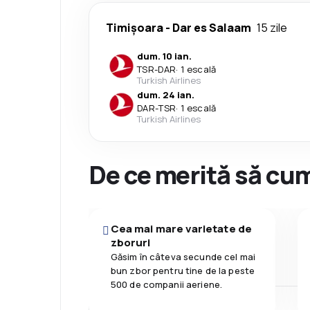
Timișoara
-
Dar es Salaam
15 zile
dum. 10 ian.
TSR
-
DAR
·
1 escală
Turkish Airlines
dum. 24 ian.
DAR
-
TSR
·
1 escală
Turkish Airlines
De ce merită să cum
Cea mai mare varietate de
zboruri
Găsim în câteva secunde cel mai
bun zbor pentru tine de la peste
500 de companii aeriene.