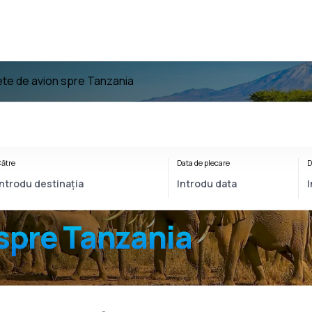
lete de avion spre Tanzania
ătre
Data de plecare
D
spre Tanzania