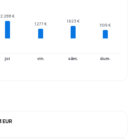
2.288 €
1.623 €
1.277 €
1.109 €
joi
vin.
sâm.
dum.
3 EUR