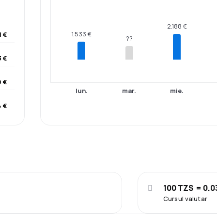
2.188 €
1.533 €
1 €
??
3 €
9 €
lun.
mar.
mie.
4 €
100 TZS = 0.0
Cursul valutar