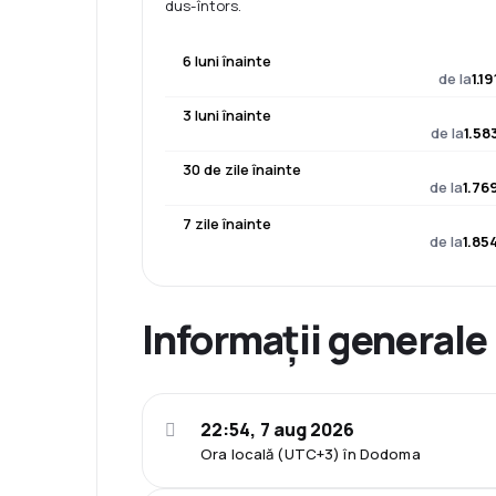
dus-întors.
6 luni înainte
de la
1.19
3 luni înainte
de la
1.58
30 de zile înainte
de la
1.76
7 zile înainte
de la
1.85
Informații generale
22:54, 7 aug 2026
Ora locală (UTC+3) în Dodoma