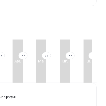
??
??
??
??
??
Apr.
Mai
Iun.
Iul.
une prețuri