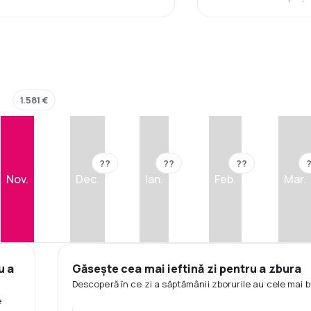
1.581 €
??
??
??
Nov.
Dec.
Ian.
Feb.
Mar.
u a
Găsește cea mai ieftină zi pentru a zbura
Descoperă în ce zi a săptămânii zborurile au cele mai b
e