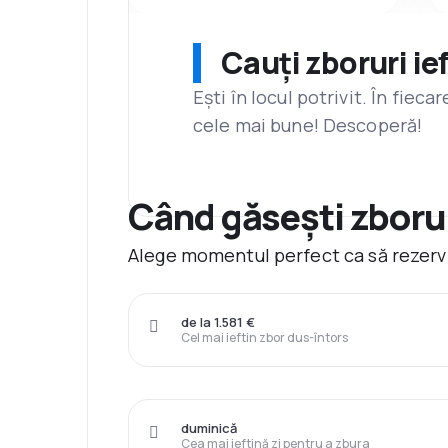
Cauți zboruri ie
Ești în locul potrivit. În fiec
cele mai bune! Descoperă!
Când găsești zboru
Alege momentul perfect ca să rezervi
de la 1.581 €
Cel mai ieftin zbor dus-întors
duminică
Cea mai ieftină zi pentru a zbura