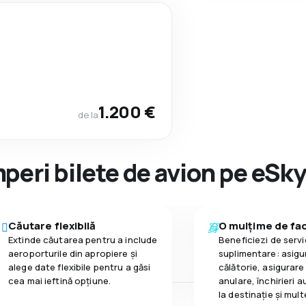
1.200 €
de la
peri bilete de avion pe eSk
Căutare flexibilă
O mulțime de faci
Extinde căutarea pentru a include
Beneficiezi de servic
aeroporturile din apropiere și
suplimentare: asigu
alege date flexibile pentru a găsi
călătorie, asigurare
cea mai ieftină opțiune.
anulare, închirieri a
la destinaţie și mult