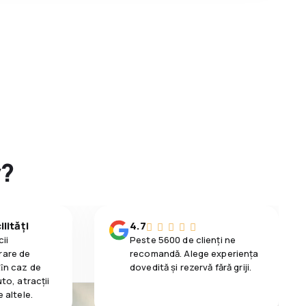
y?
lități
4.7
ii
Peste 5600 de clienți ne
rare de
recomandă. Alege experiența
 ȋn caz de
dovedită și rezervă fără griji.
uto, atracții
e altele.