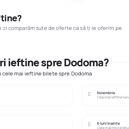
ftine?
are zi comparăm sute de oferte ca să ți le oferim pe
ri ieftine spre Dodoma?
 cele mai ieftine bilete spre Dodoma
Noiembrie
Cea mai ieftină lun
6 luni înainte
Cele mai mici prețu