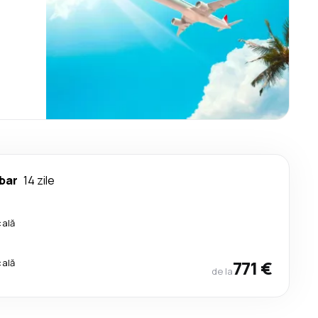
bar
14 zile
cală
cală
771 €
de la