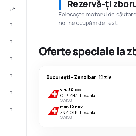
Rezervă-ți zboru
All-
inclusive
Folosește motorul de căutare 
noi ne ocupăm de rest.
City
Break
Cazare
Oferte speciale la z
Oferte
Finalizează
București
-
Zanzibar
12 zile
călătoria
vin. 30 oct.
Inspiraţie şi
OTP
-
ZNZ
·
1 escală
recomandări
SWISS
mar. 10 nov.
Servicii
ZNZ
-
OTP
·
1 escală
clienți
SWISS