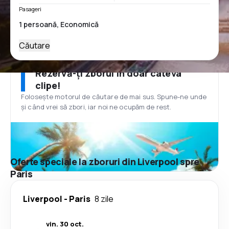
Pasageri
Căutare
Rezervă-ți zborul în doar câteva
clipe!
Folosește motorul de căutare de mai sus. Spune-ne unde
și când vrei să zbori, iar noi ne ocupăm de rest.
Oferte speciale la zboruri din Liverpool spre
Paris
Liverpool
-
Paris
8 zile
vin. 30 oct.