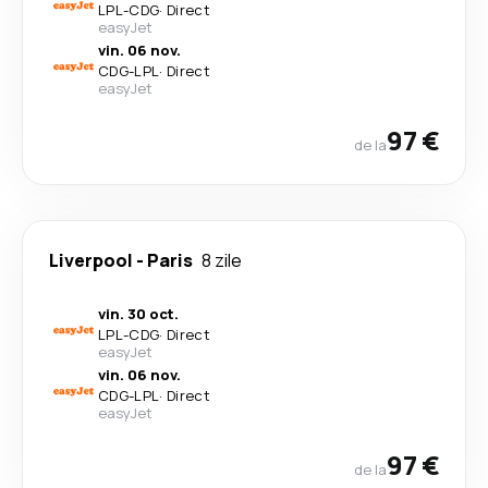
LPL
-
CDG
·
Direct
easyJet
vin. 06 nov.
CDG
-
LPL
·
Direct
easyJet
97 €
de la
Liverpool
-
Paris
8 zile
vin. 30 oct.
LPL
-
CDG
·
Direct
easyJet
vin. 06 nov.
CDG
-
LPL
·
Direct
easyJet
97 €
de la