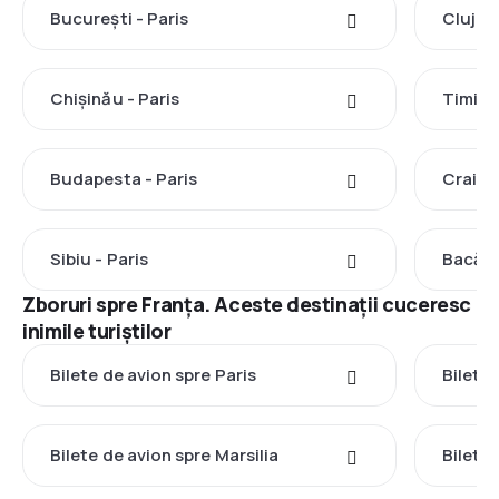
București - Paris
Cluj-N
Chișinău - Paris
Timișo
Budapesta - Paris
Craiova
Sibiu - Paris
Bacău 
Zboruri spre Franţa. Aceste destinații cuceresc
inimile turiștilor
Bilete de avion spre Paris
Bilete 
Bilete de avion spre Marsilia
Bilete