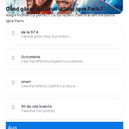
Când găsești zboruri ieftine spre Paris?
Alege momentul perfect ca să rezervi cele mai ieftine bilete
spre Paris
de la 97 €
Cel mai ieftin zbor dus-întors
Octombrie
Cea mai ieftină lună pentru a călători
vineri
Cea mai ieftină zi pentru a zbura
30 de zile înainte
Cele mai mici prețuri
Aug.