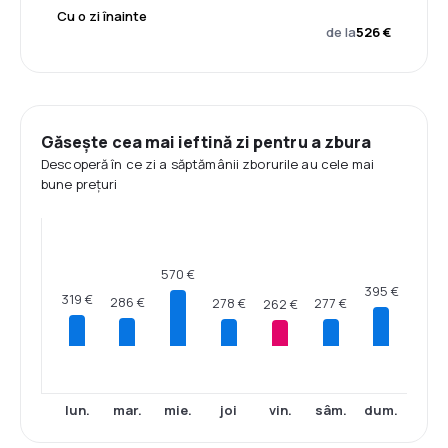
Cu o zi înainte
de la
526 €
Găsește cea mai ieftină zi pentru a zbura
Descoperă în ce zi a săptămânii zborurile au cele mai
bune prețuri
570 €
395 €
319 €
286 €
278 €
277 €
262 €
lun.
mar.
mie.
joi
vin.
sâm.
dum.