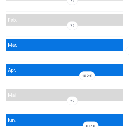
??
Feb.
??
Mar.
Apr.
102 €
Mai
??
Iun.
107 €