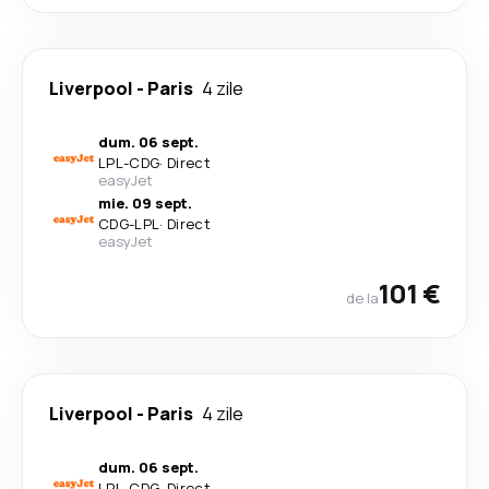
Liverpool
-
Paris
4 zile
dum. 06 sept.
LPL
-
CDG
·
Direct
easyJet
mie. 09 sept.
CDG
-
LPL
·
Direct
easyJet
101 €
de la
Liverpool
-
Paris
4 zile
dum. 06 sept.
LPL
-
CDG
·
Direct