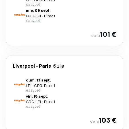
easyJet
mie. 09 sept.
CDG
-
LPL
·
Direct
easyJet
101 €
de la
Liverpool
-
Paris
6 zile
dum. 13 sept.
LPL
-
CDG
·
Direct
easyJet
vin. 18 sept.
CDG
-
LPL
·
Direct
easyJet
103 €
de la