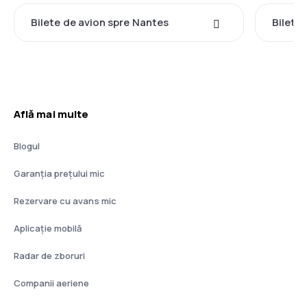
Bilete de avion spre Nantes
Bilete
Află mai multe
Blogul
Garanția prețului mic
Rezervare cu avans mic
Aplicație mobilă
Radar de zboruri
Companii aeriene