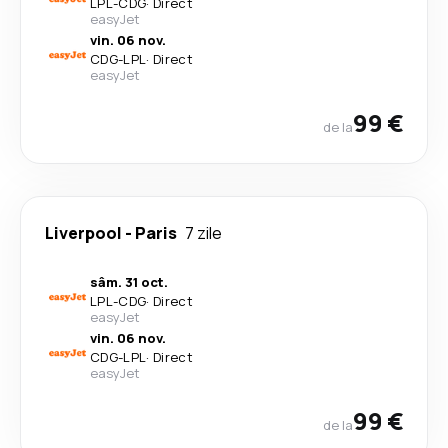
LPL
-
CDG
·
Direct
easyJet
vin. 06 nov.
CDG
-
LPL
·
Direct
easyJet
99 €
de la
Liverpool
-
Paris
7 zile
sâm. 31 oct.
LPL
-
CDG
·
Direct
easyJet
vin. 06 nov.
CDG
-
LPL
·
Direct
easyJet
99 €
de la