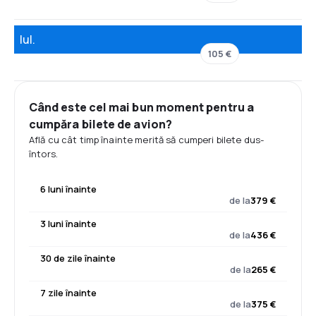
Iul.
105 €
Când este cel mai bun moment pentru a
cumpăra bilete de avion?
Află cu cât timp înainte merită să cumperi bilete dus-
întors.
6 luni înainte
de la
379 €
3 luni înainte
de la
436 €
30 de zile înainte
de la
265 €
7 zile înainte
de la
375 €