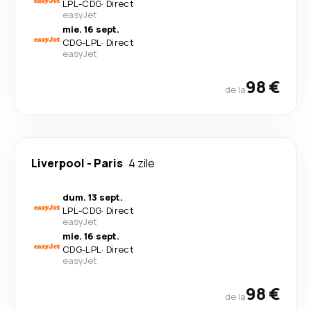
LPL
-
CDG
·
Direct
easyJet
mie. 16 sept.
CDG
-
LPL
·
Direct
easyJet
98 €
de la
Liverpool
-
Paris
4 zile
dum. 13 sept.
LPL
-
CDG
·
Direct
easyJet
mie. 16 sept.
CDG
-
LPL
·
Direct
easyJet
98 €
de la