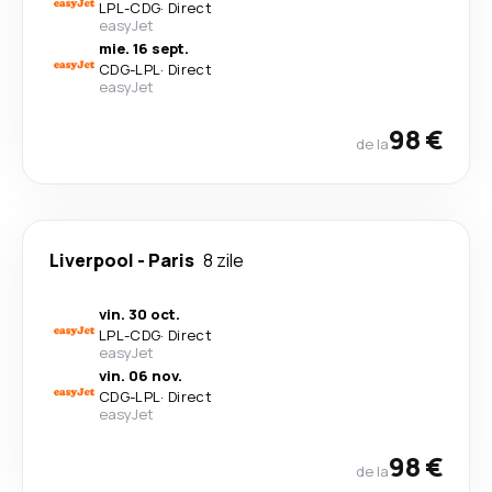
LPL
-
CDG
·
Direct
easyJet
mie. 16 sept.
CDG
-
LPL
·
Direct
easyJet
98 €
de la
Liverpool
-
Paris
8 zile
vin. 30 oct.
LPL
-
CDG
·
Direct
easyJet
vin. 06 nov.
CDG
-
LPL
·
Direct
easyJet
98 €
de la