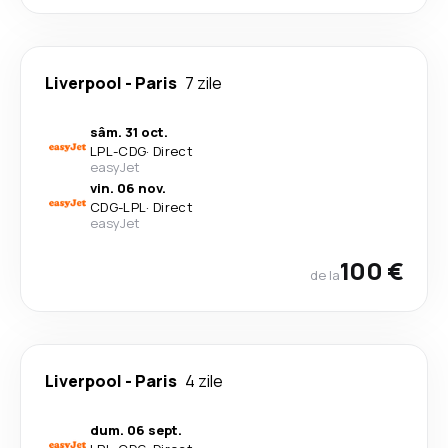
Liverpool
-
Paris
7 zile
sâm. 31 oct.
LPL
-
CDG
·
Direct
easyJet
vin. 06 nov.
CDG
-
LPL
·
Direct
easyJet
100 €
de la
Liverpool
-
Paris
4 zile
dum. 06 sept.