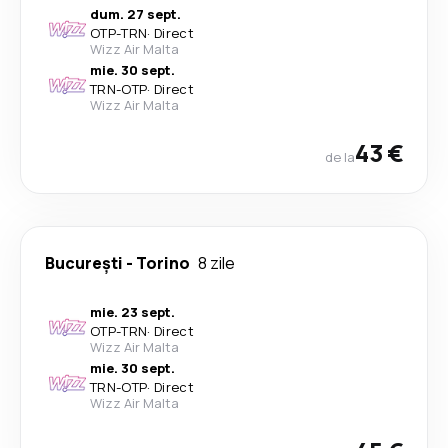
dum. 27 sept.
OTP
-
TRN
·
Direct
Wizz Air Malta
mie. 30 sept.
TRN
-
OTP
·
Direct
Wizz Air Malta
43 €
de la
București
-
Torino
8 zile
mie. 23 sept.
OTP
-
TRN
·
Direct
Wizz Air Malta
mie. 30 sept.
TRN
-
OTP
·
Direct
Wizz Air Malta