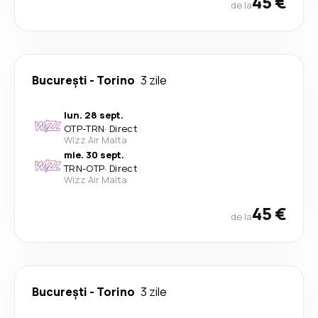
45 €
de la
București
-
Torino
3 zile
lun. 28 sept.
OTP
-
TRN
·
Direct
Wizz Air Malta
mie. 30 sept.
TRN
-
OTP
·
Direct
Wizz Air Malta
45 €
de la
București
-
Torino
3 zile