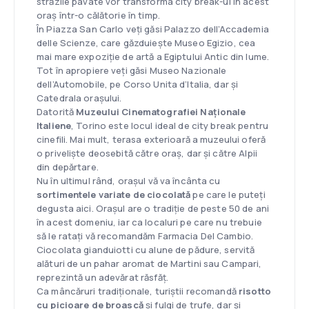
străzile pavate vor transforma city break-ul în acest
oraș într-o călătorie în timp.
În Piazza San Carlo veți găsi Palazzo dell’Accademia
delle Scienze, care găzduiește Museo Egizio, cea
mai mare expoziție de artă a Egiptului Antic din lume.
Tot în apropiere veți găsi Museo Nazionale
dell’Automobile, pe Corso Unita d’Italia, dar și
Catedrala orașului.
Datorită
Muzeului Cinematografiei Naționale
Italiene
, Torino este locul ideal de city break pentru
cinefili. Mai mult, terasa exterioară a muzeului oferă
o priveliște deosebită către oraș, dar și către Alpii
din depărtare.
Nu în ultimul rând, orașul vă va încânta cu
sortimentele variate de ciocolată
pe care le puteți
degusta aici. Orașul are o tradiție de peste 50 de ani
în acest domeniu, iar ca localuri pe care nu trebuie
să le ratați vă recomandăm Farmacia Del Cambio.
Ciocolata gianduiotti cu alune de pădure, servită
alături de un pahar aromat de Martini sau Campari,
reprezintă un adevărat răsfăț.
Ca mâncăruri tradiționale, turiștii recomandă
risotto
cu picioare de broască
și fulgi de trufe, dar și