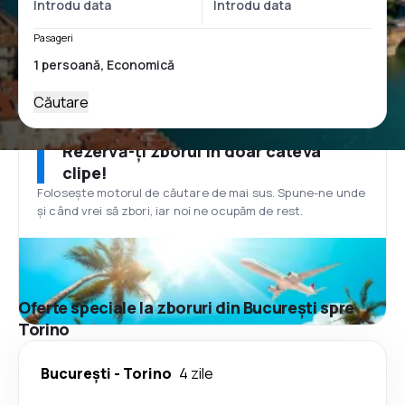
Pasageri
Căutare
Rezervă-ți zborul în doar câteva
clipe!
Folosește motorul de căutare de mai sus. Spune-ne unde
și când vrei să zbori, iar noi ne ocupăm de rest.
Oferte speciale la zboruri din București spre
Torino
București
-
Torino
4 zile