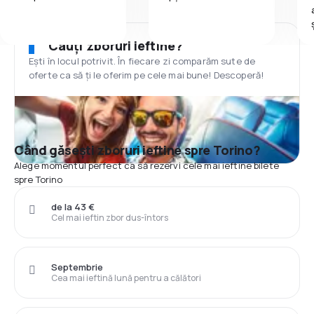
Cauți zboruri ieftine?
Ești în locul potrivit. În fiecare zi comparăm sute de
oferte ca să ți le oferim pe cele mai bune! Descoperă!
Când găsești zboruri ieftine spre Torino?
Alege momentul perfect ca să rezervi cele mai ieftine bilete
spre Torino
de la 43 €
Cel mai ieftin zbor dus-întors
Septembrie
Cea mai ieftină lună pentru a călători