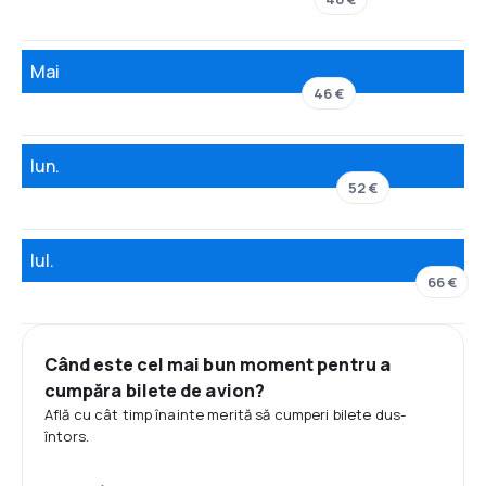
Mai
46 €
Iun.
52 €
Iul.
66 €
Când este cel mai bun moment pentru a
cumpăra bilete de avion?
Află cu cât timp înainte merită să cumperi bilete dus-
întors.