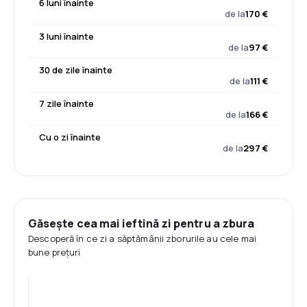
6 luni înainte
de la
170 €
3 luni înainte
de la
97 €
30 de zile înainte
de la
111 €
7 zile înainte
de la
166 €
Cu o zi înainte
de la
297 €
Găsește cea mai ieftină zi pentru a zbura
Descoperă în ce zi a săptămânii zborurile au cele mai
bune prețuri