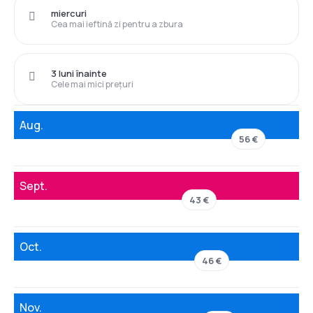
miercuri
Cea mai ieftină zi pentru a zbura
3 luni înainte
Cele mai mici prețuri
Aug.
56 €
Sept.
43 €
Oct.
46 €
Nov.