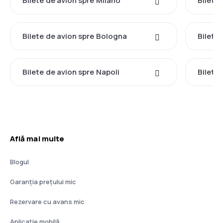
Bilete de avion spre Milano
Bilete
Bilete de avion spre Bologna
Bilete
Bilete de avion spre Napoli
Bilete 
Află mai multe
Blogul
Garanția prețului mic
Rezervare cu avans mic
Aplicație mobilă