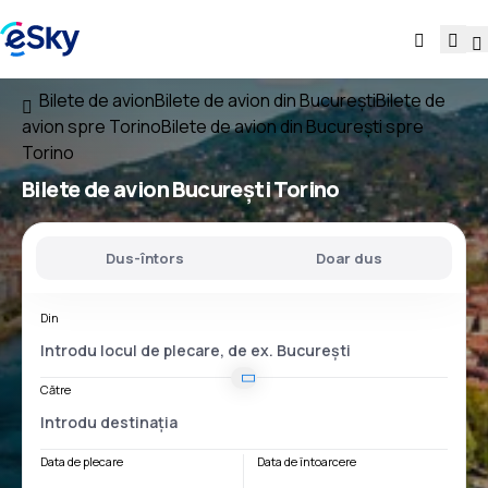
Bilete de avion
Bilete de avion din București
Bilete de
avion spre Torino
Bilete de avion din București spre
Torino
Bilete de avion
București Torino
Dus-întors
Doar dus
Din
Către
Data de plecare
Data de întoarcere