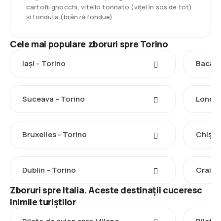
cartofii gnocchi, vitello tonnato (vițel în sos de tot)
și fonduta (brânză fondue).
Cele mai populare zboruri spre Torino
Iași - Torino
Bacău 
Suceava - Torino
Londra
Bruxelles - Torino
Chișin
Dublin - Torino
Craiov
Zboruri spre Italia. Aceste destinații cuceresc
inimile turiștilor