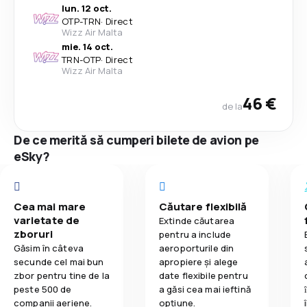
lun. 12 oct.
OTP
-
TRN
·
Direct
Wizz Air Malta
mie. 14 oct.
TRN
-
OTP
·
Direct
Wizz Air Malta
46 €
de la
De ce merită să cumperi bilete de avion pe
eSky?
Cea mai mare
Căutare flexibilă
varietate de
Extinde căutarea
zboruri
pentru a include
Găsim în câteva
aeroporturile din
secunde cel mai bun
apropiere și alege
zbor pentru tine de la
date flexibile pentru
peste 500 de
a găsi cea mai ieftină
companii aeriene.
opțiune.