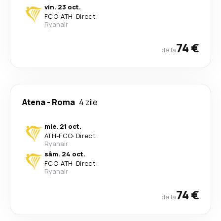
vin. 23 oct.
FCO
-
ATH
·
Direct
Ryanair
74 €
de la
Atena
-
Roma
4 zile
mie. 21 oct.
ATH
-
FCO
·
Direct
Ryanair
sâm. 24 oct.
FCO
-
ATH
·
Direct
Ryanair
74 €
de la