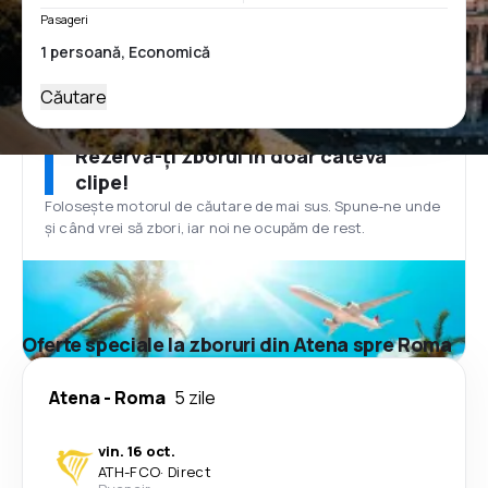
Pasageri
Căutare
Rezervă-ți zborul în doar câteva
clipe!
Folosește motorul de căutare de mai sus. Spune-ne unde
și când vrei să zbori, iar noi ne ocupăm de rest.
Oferte speciale la zboruri din Atena spre Roma
Atena
-
Roma
5 zile
vin. 16 oct.
ATH
-
FCO
·
Direct