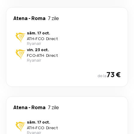
Atena
-
Roma
7 zile
sâm. 17 oct.
ATH
-
FCO
·
Direct
Ryanair
vin. 23 oct.
FCO
-
ATH
·
Direct
Ryanair
73 €
de la
Atena
-
Roma
7 zile
sâm. 17 oct.
ATH
-
FCO
·
Direct
Ryanair