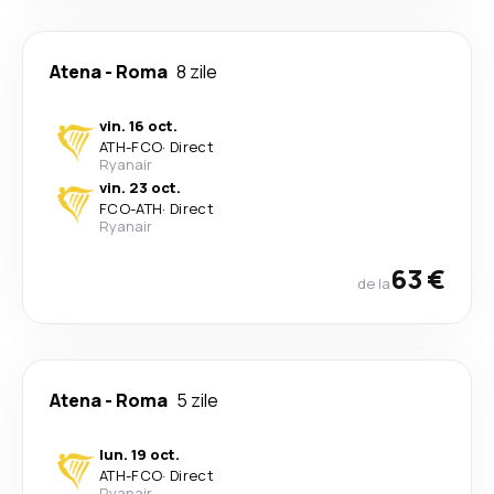
Atena
-
Roma
8 zile
vin. 16 oct.
ATH
-
FCO
·
Direct
Ryanair
vin. 23 oct.
FCO
-
ATH
·
Direct
Ryanair
63 €
de la
Atena
-
Roma
5 zile
lun. 19 oct.
ATH
-
FCO
·
Direct
Ryanair