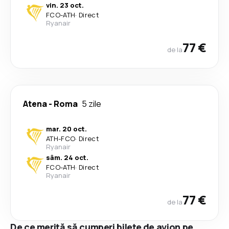
vin. 23 oct.
FCO
-
ATH
·
Direct
Ryanair
77 €
de la
Atena
-
Roma
5 zile
mar. 20 oct.
ATH
-
FCO
·
Direct
Ryanair
sâm. 24 oct.
FCO
-
ATH
·
Direct
Ryanair
77 €
de la
De ce merită să cumperi bilete de avion pe