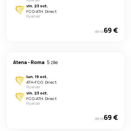
vin. 23 oct.
FCO
-
ATH
·
Direct
Ryanair
69 €
de la
Atena
-
Roma
5 zile
lun. 19 oct.
ATH
-
FCO
·
Direct
Ryanair
vin. 23 oct.
FCO
-
ATH
·
Direct
Ryanair
69 €
de la