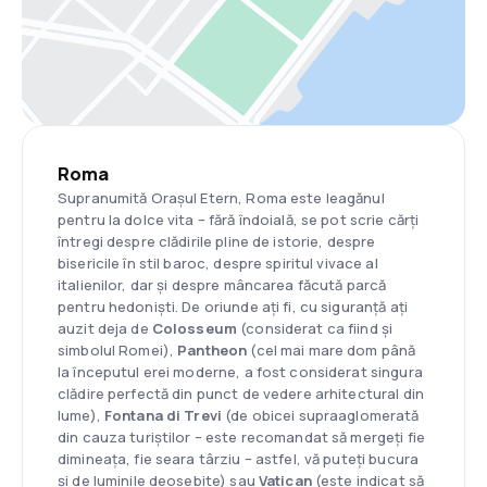
Roma
Supranumită Orașul Etern, Roma este leagănul
pentru la dolce vita – fără îndoială, se pot scrie cărți
întregi despre clădirile pline de istorie, despre
bisericile în stil baroc, despre spiritul vivace al
italienilor, dar și despre mâncarea făcută parcă
pentru hedoniști. De oriunde ați fi, cu siguranță ați
auzit deja de
Colosseum
(considerat ca fiind și
simbolul Romei),
Pantheon
(cel mai mare dom până
la începutul erei moderne, a fost considerat singura
clădire perfectă din punct de vedere arhitectural din
lume),
Fontana di Trevi
(de obicei supraaglomerată
din cauza turiștilor – este recomandat să mergeți fie
dimineața, fie seara târziu – astfel, vă puteți bucura
și de luminile deosebite) sau
Vatican
(este indicat să