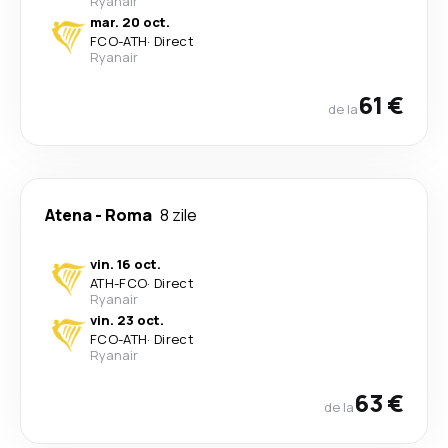
Ryanair
mar. 20 oct.
FCO
-
ATH
·
Direct
Ryanair
61 €
de la
Atena
-
Roma
8 zile
vin. 16 oct.
ATH
-
FCO
·
Direct
Ryanair
vin. 23 oct.
FCO
-
ATH
·
Direct
Ryanair
63 €
de la