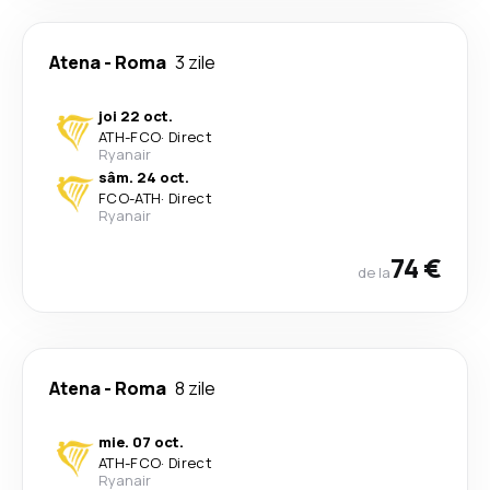
Atena
-
Roma
3 zile
joi 22 oct.
ATH
-
FCO
·
Direct
Ryanair
sâm. 24 oct.
FCO
-
ATH
·
Direct
Ryanair
74 €
de la
Atena
-
Roma
8 zile
mie. 07 oct.
ATH
-
FCO
·
Direct
Ryanair