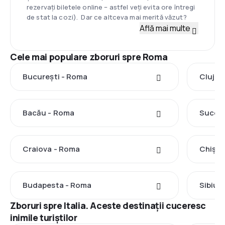
rezervați biletele online – astfel veți evita ore întregi
de stat la cozi). Dar ce altceva mai merită văzut?
Află mai multe
Cele mai populare zboruri spre Roma
București - Roma
Cluj-N
Bacău - Roma
Sucea
Craiova - Roma
Chișin
Budapesta - Roma
Sibiu 
Zboruri spre Italia. Aceste destinații cuceresc
inimile turiștilor