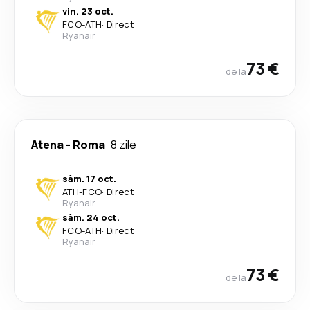
vin. 23 oct.
FCO
-
ATH
·
Direct
Ryanair
73 €
de la
Atena
-
Roma
8 zile
sâm. 17 oct.
ATH
-
FCO
·
Direct
Ryanair
sâm. 24 oct.
FCO
-
ATH
·
Direct
Ryanair
73 €
de la