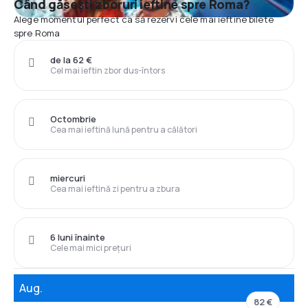
Când găsești zboruri ieftine spre Roma?
Alege momentul perfect ca să rezervi cele mai ieftine bilete
spre Roma
de la 62 €
Cel mai ieftin zbor dus-întors
Octombrie
Cea mai ieftină lună pentru a călători
miercuri
Cea mai ieftină zi pentru a zbura
6 luni înainte
Cele mai mici prețuri
Aug.
82 €