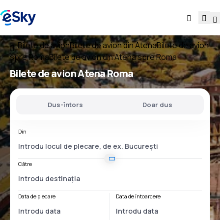
Bilete de avion
Bilete de avion din Atena
Bilete de avion
spre Roma
Bilete de avion din Atena spre Roma
Bilete de avion
Atena Roma
Dus-întors
Doar dus
Din
Către
Data de plecare
Data de întoarcere