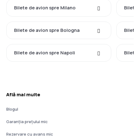
Bilete de avion spre Milano
Bilete
Bilete de avion spre Bologna
Bilete
Bilete de avion spre Napoli
Bilete 
Află mai multe
Blogul
Garanția prețului mic
Rezervare cu avans mic