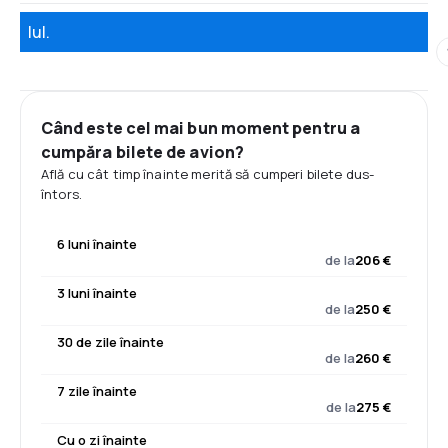
Iul.
Când este cel mai bun moment pentru a
cumpăra bilete de avion?
Află cu cât timp înainte merită să cumperi bilete dus-
întors.
6 luni înainte
de la
206 €
3 luni înainte
de la
250 €
30 de zile înainte
de la
260 €
7 zile înainte
de la
275 €
Cu o zi înainte