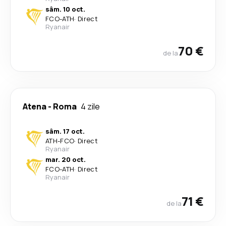
sâm. 10 oct.
FCO
-
ATH
·
Direct
Ryanair
70 €
de la
Atena
-
Roma
4 zile
sâm. 17 oct.
ATH
-
FCO
·
Direct
Ryanair
mar. 20 oct.
FCO
-
ATH
·
Direct
Ryanair
71 €
de la