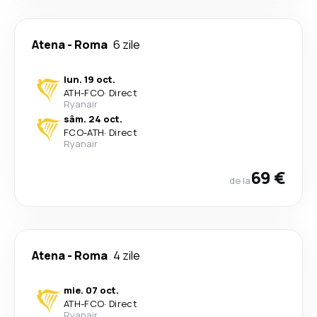
Atena
-
Roma
6 zile
lun. 19 oct.
ATH
-
FCO
·
Direct
Ryanair
sâm. 24 oct.
FCO
-
ATH
·
Direct
Ryanair
69 €
de la
Atena
-
Roma
4 zile
mie. 07 oct.
ATH
-
FCO
·
Direct
Ryanair