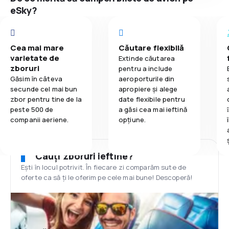
eSky?
Cea mai mare
Căutare flexibilă
varietate de
Extinde căutarea
zboruri
pentru a include
Găsim în câteva
aeroporturile din
secunde cel mai bun
apropiere și alege
zbor pentru tine de la
date flexibile pentru
peste 500 de
a găsi cea mai ieftină
companii aeriene.
opțiune.
Cauți zboruri ieftine?
Ești în locul potrivit. În fiecare zi comparăm sute de
oferte ca să ți le oferim pe cele mai bune! Descoperă!