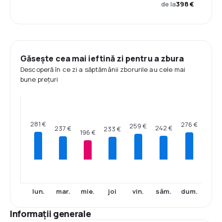
de la
398 €
Găsește cea mai ieftină zi pentru a zbura
Descoperă în ce zi a săptămânii zborurile au cele mai
bune prețuri
281 €
276 €
259 €
242 €
237 €
233 €
196 €
lun.
mar.
mie.
joi
vin.
sâm.
dum.
Informații generale