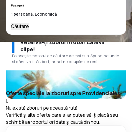
Pasageri
Căutare
Rezervă-ți zborul în doar câteva
clipe!
Folosește motorul de căutare de mai sus. Spune-ne unde
și când vrei să zbori, iar noi ne ocupăm de rest.
Oferte speciale la zboruri spre Providenciales
Nu există zboruri pe această rută
Verifică și alte oferte care s-ar putea să-ți placă sau
schimbă aeroportul ori data și caută din nou.