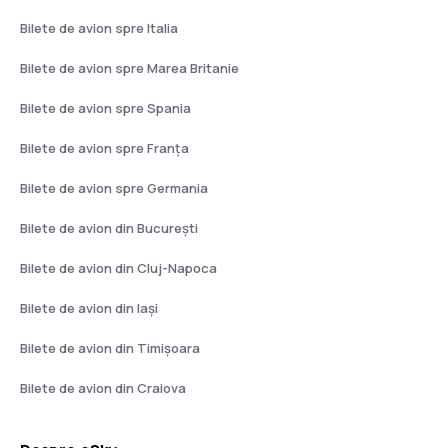
Bilete de avion spre Italia
Bilete de avion spre Marea Britanie
Bilete de avion spre Spania
Bilete de avion spre Franţa
Bilete de avion spre Germania
Bilete de avion din București
Bilete de avion din Cluj-Napoca
Bilete de avion din Iași
Bilete de avion din Timișoara
Bilete de avion din Craiova