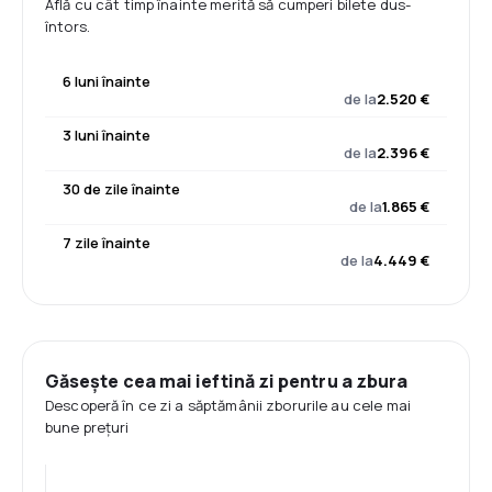
Află cu cât timp înainte merită să cumperi bilete dus-
întors.
6 luni înainte
de la
2.520 €
3 luni înainte
de la
2.396 €
30 de zile înainte
de la
1.865 €
7 zile înainte
de la
4.449 €
Găsește cea mai ieftină zi pentru a zbura
Descoperă în ce zi a săptămânii zborurile au cele mai
bune prețuri