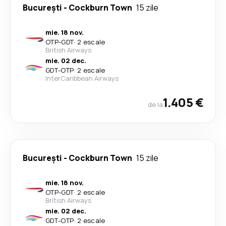
București
-
Cockburn Town
15 zile
mie. 18 nov.
OTP
-
GDT
·
2 escale
British Airways
mie. 02 dec.
GDT
-
OTP
·
2 escale
InterCaribbean Airways
1.405 €
de la
București
-
Cockburn Town
15 zile
mie. 18 nov.
OTP
-
GDT
·
2 escale
British Airways
mie. 02 dec.
GDT
-
OTP
·
2 escale