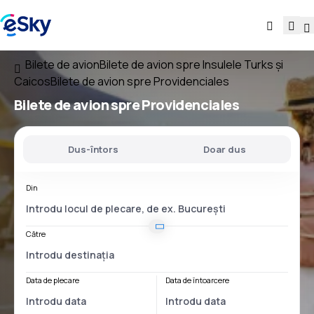
Bilete de avion
Bilete de avion spre Insulele Turks și
Caicos
Bilete de avion spre Providenciales
Bilete de avion spre Providenciales
Dus-întors
Doar dus
Din
Către
Data de plecare
Data de întoarcere