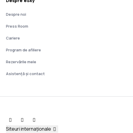
Despre eSky
Despre noi
Press Room
Cariere
Program de afiliere
Rezervările mele
Asistenţă şi contact
Siteuri internaționale