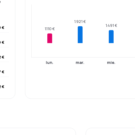
e
1.921 €
1.491 €
0 €
1.110 €
9 €
2 €
lun.
mar.
mie.
7 €
2 €