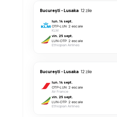
București
-
Lusaka
12 zile
lun. 14 sept.
OTP
-
LUN
·
2 escale
KLM
vin. 25 sept.
LUN
-
OTP
·
2 escale
Ethiopian Airlines
București
-
Lusaka
12 zile
lun. 14 sept.
OTP
-
LUN
·
2 escale
Air France
vin. 25 sept.
LUN
-
OTP
·
2 escale
Ethiopian Airlines