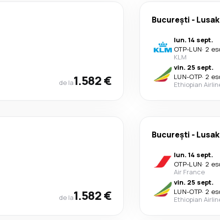
București
-
Lusak
lun. 14 sept.
OTP
-
LUN
·
2 es
KLM
vin. 25 sept.
1.582 €
LUN
-
OTP
·
2 es
de la
Ethiopian Airli
București
-
Lusak
lun. 14 sept.
OTP
-
LUN
·
2 es
Air France
vin. 25 sept.
1.582 €
LUN
-
OTP
·
2 es
de la
Ethiopian Airli