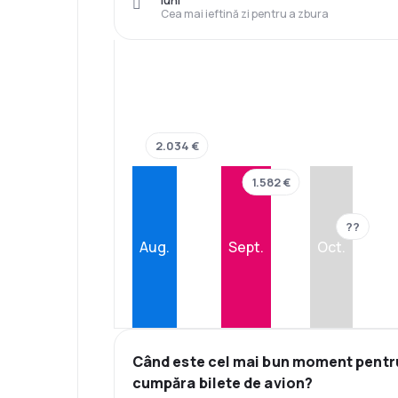
luni
Cea mai ieftină zi pentru a zbura
2.034 €
1.582 €
??
Aug.
Sept.
Oct.
Când este cel mai bun moment pentr
cumpăra bilete de avion?