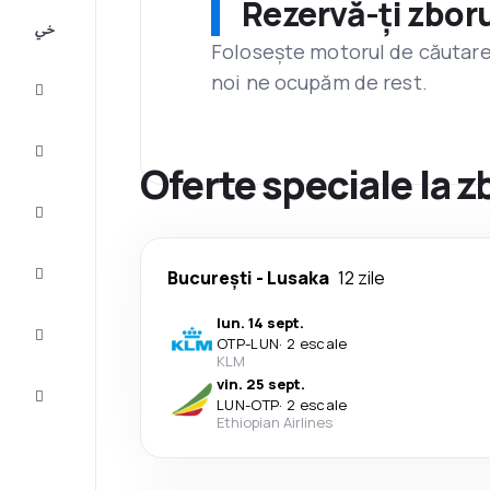
Rezervă-ți zboru
All-
inclusive
Folosește motorul de căutare 
noi ne ocupăm de rest.
City
Break
Cazare
Oferte speciale la 
Oferte
Finalizează
București
-
Lusaka
12 zile
călătoria
lun. 14 sept.
Inspiraţie şi
OTP
-
LUN
·
2 escale
recomandări
KLM
vin. 25 sept.
Servicii
LUN
-
OTP
·
2 escale
clienți
Ethiopian Airlines