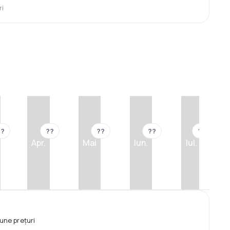
ri
??
??
??
??
??
Apr.
Mai
Iun.
Iul.
une prețuri