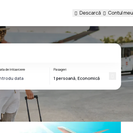
Descarcă
Contul meu
ata de întoarcere
Pasageri