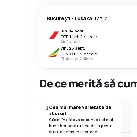
București
-
Lusaka
12 zile
lun. 14 sept.
OTP
-
LUN
·
2 escale
Air France
vin. 25 sept.
LUN
-
OTP
·
2 escale
Ethiopian Airlines
De ce merită să cum
Cea mai mare varietate de
zboruri
Găsim în câteva secunde cel mai
bun zbor pentru tine de la peste
500 de companii aeriene.