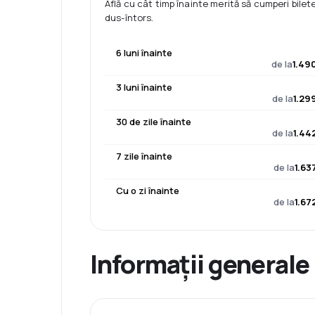
Află cu cât timp înainte merită să cumperi bilet
dus-întors.
6 luni înainte
de la
1.49
3 luni înainte
de la
1.29
30 de zile înainte
de la
1.44
7 zile înainte
de la
1.63
Cu o zi înainte
de la
1.67
Informații generale