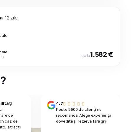
a
12 zile
cale
cale
1.582 €
de la
nes
y?
lități
4.7
ii
Peste 5600 de clienți ne
rare de
recomandă. Alege experiența
 ȋn caz de
dovedită și rezervă fără griji.
uto, atracții