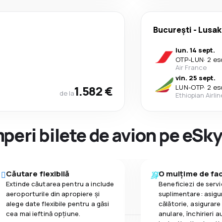
București
-
Lusak
lun. 14 sept.
OTP
-
LUN
·
2 es
Air France
vin. 25 sept.
1.582 €
LUN
-
OTP
·
2 es
de la
Ethiopian Airli
peri bilete de avion pe eSk
Căutare flexibilă
O mulțime de faci
Extinde căutarea pentru a include
Beneficiezi de servic
aeroporturile din apropiere și
suplimentare: asigu
alege date flexibile pentru a găsi
călătorie, asigurare
cea mai ieftină opțiune.
anulare, închirieri a