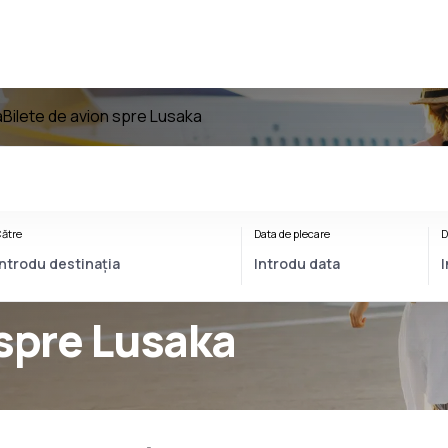
a
Bilete de avion spre Lusaka
ătre
Data de plecare
D
 spre Lusaka