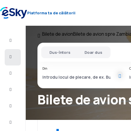
Platforma ta de călătorii
Bilete de avion
Bilete de avion spre Zambi
Zbor+Hotel
Dus-întors
Doar dus
Bilete
de
avion
Din
C
Vacanţe
Vară
2026
Bilete de avion
Iarnă
2026/27
Last
minute