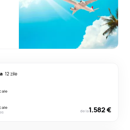
a
12 zile
cale
cale
1.582 €
de la
nes