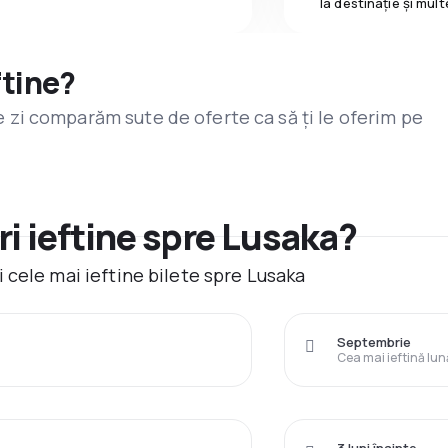
la destinaţie și mult
ftine?
are zi comparăm sute de oferte ca să ți le oferim pe
i ieftine spre Lusaka?
 cele mai ieftine bilete spre Lusaka
Septembrie
Cea mai ieftină lun