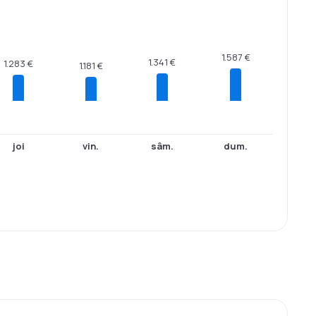
1.587 €
1.341 €
1.283 €
1.181 €
joi
vin.
sâm.
dum.