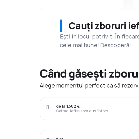
Cauți zboruri ie
Ești în locul potrivit. În fiec
cele mai bune! Descoperă!
Când găsești zborur
Alege momentul perfect ca să rezervi
de la 1.582 €
Cel mai ieftin zbor dus-întors