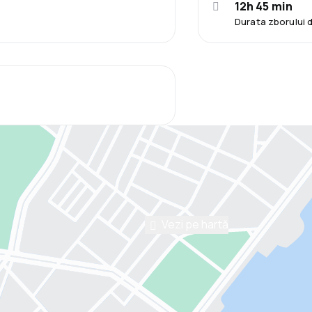
12h 45 min
Durata zborului 
Vezi pe hartă