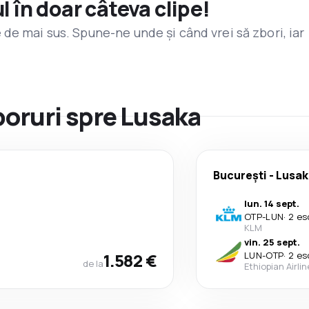
l în doar câteva clipe!
de mai sus. Spune-ne unde și când vrei să zbori, iar
zboruri spre Lusaka
București
-
Lusak
lun. 14 sept.
OTP
-
LUN
·
2 es
KLM
vin. 25 sept.
1.582 €
LUN
-
OTP
·
2 es
de la
Ethiopian Airli