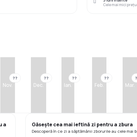
3 luni înainte
Cele mai mici prețu
??
??
??
??
Nov.
Dec.
Ian.
Feb.
Mar.
u a
Găsește cea mai ieftină zi pentru a zbura
Descoperă în ce zi a săptămânii zborurile au cele mai b