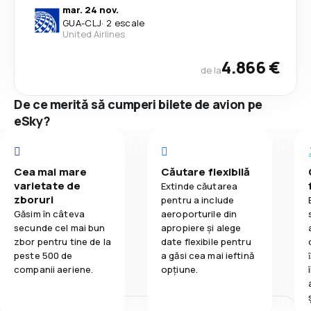
mar. 24 nov.
GUA
-
CLJ
·
2 escale
United Airlines
4.866 €
de la
De ce merită să cumperi bilete de avion pe
eSky?
Cea mai mare
Căutare flexibilă
varietate de
Extinde căutarea
zboruri
pentru a include
Găsim în câteva
aeroporturile din
secunde cel mai bun
apropiere și alege
zbor pentru tine de la
date flexibile pentru
peste 500 de
a găsi cea mai ieftină
companii aeriene.
opțiune.