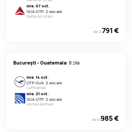
mie. 07 oct.
GUA
-
OTP
·
2 escale
Delta Air Lines
791 €
de la
București
-
Guatemala
8 zile
mie. 14 oct.
OTP
-
GUA
·
2 escale
Lufthansa
mie. 21 oct.
GUA
-
OTP
·
2 escale
United Airlines
985 €
de la