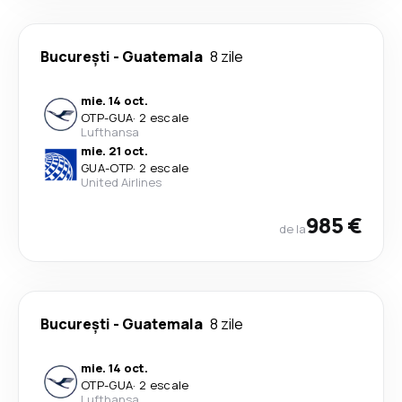
București
-
Guatemala
8 zile
mie. 14 oct.
OTP
-
GUA
·
2 escale
Lufthansa
mie. 21 oct.
GUA
-
OTP
·
2 escale
United Airlines
985 €
de la
București
-
Guatemala
8 zile
mie. 14 oct.
OTP
-
GUA
·
2 escale
Lufthansa