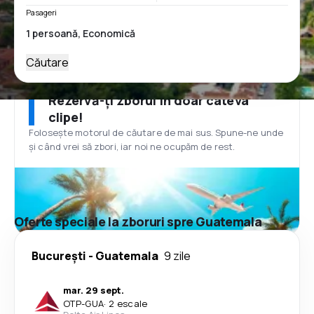
Pasageri
Căutare
Rezervă-ți zborul în doar câteva
clipe!
Folosește motorul de căutare de mai sus. Spune-ne unde
și când vrei să zbori, iar noi ne ocupăm de rest.
Oferte speciale la zboruri spre Guatemala
București
-
Guatemala
9 zile
mar. 29 sept.
OTP
-
GUA
·
2 escale