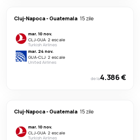
Cluj-Napoca
-
Guatemala
15 zile
mar. 10 nov.
CLJ
-
GUA
·
2 escale
Turkish Airlines
mar. 24 nov.
GUA
-
CLJ
·
2 escale
United Airlines
4.386 €
de la
Cluj-Napoca
-
Guatemala
15 zile
mar. 10 nov.
CLJ
-
GUA
·
2 escale
Turkish Airlines