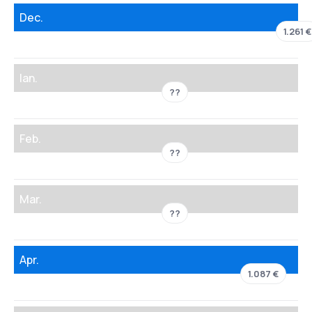
Dec.
1.261 €
Ian.
??
Feb.
??
Mar.
??
Apr.
1.087 €