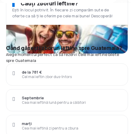
Cauți zboruri ieftine?
Ești în locul potrivit. În fiecare zi comparăm sute de
oferte ca să ți le oferim pe cele mai bune! Descoperă!
Când găsești zboruri ieftine spre Guatemala?
Alege momentul perfect ca să rezervi cele mai ieftine bilete
spre Guatemala
de la 781 €
Cel mai ieftin zbor dus-întors
Septembrie
Cea mai ieftină lună pentru a călători
marți
Cea mai ieftină zi pentru a zbura