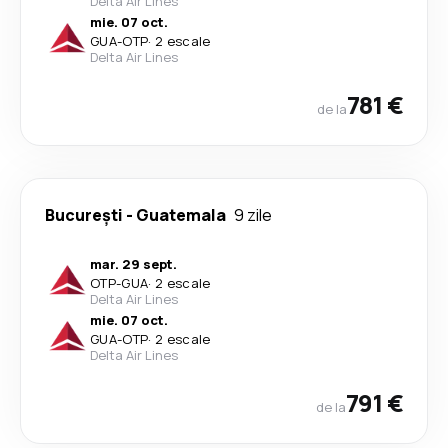
Delta Air Lines
mie. 07 oct.
GUA
-
OTP
·
2 escale
Delta Air Lines
781 €
de la
București
-
Guatemala
9 zile
mar. 29 sept.
OTP
-
GUA
·
2 escale
Delta Air Lines
mie. 07 oct.
GUA
-
OTP
·
2 escale
Delta Air Lines
791 €
de la