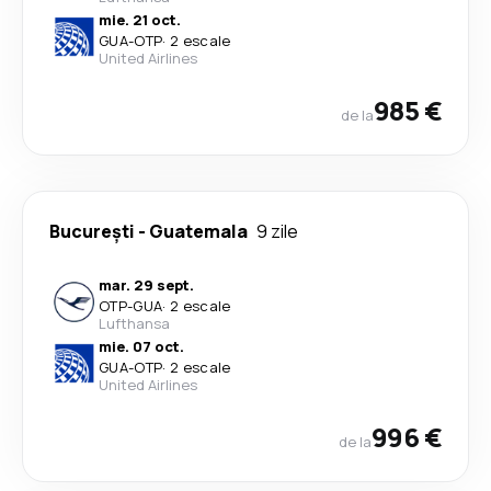
mie. 21 oct.
GUA
-
OTP
·
2 escale
United Airlines
985 €
de la
București
-
Guatemala
9 zile
mar. 29 sept.
OTP
-
GUA
·
2 escale
Lufthansa
mie. 07 oct.
GUA
-
OTP
·
2 escale
United Airlines
996 €
de la