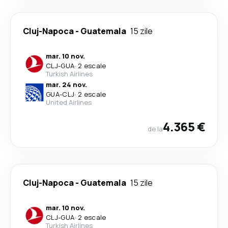
Cluj-Napoca
-
Guatemala
15 zile
mar. 10 nov.
CLJ
-
GUA
·
2 escale
Turkish Airlines
mar. 24 nov.
GUA
-
CLJ
·
2 escale
United Airlines
4.365 €
de la
Cluj-Napoca
-
Guatemala
15 zile
mar. 10 nov.
CLJ
-
GUA
·
2 escale
Turkish Airlines