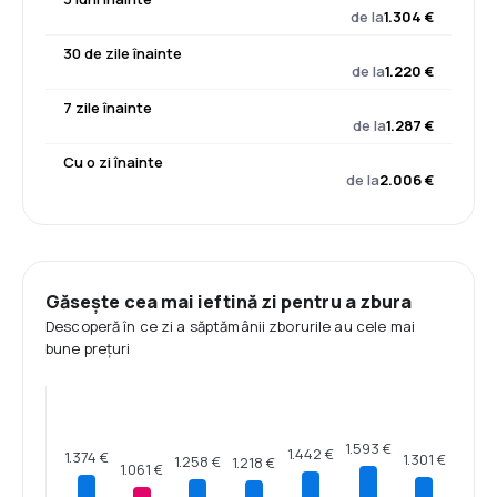
de la
1.304 €
30 de zile înainte
de la
1.220 €
7 zile înainte
de la
1.287 €
Cu o zi înainte
de la
2.006 €
Găsește cea mai ieftină zi pentru a zbura
Descoperă în ce zi a săptămânii zborurile au cele mai
bune prețuri
1.593 €
1.442 €
1.374 €
1.301 €
1.258 €
1.218 €
1.061 €