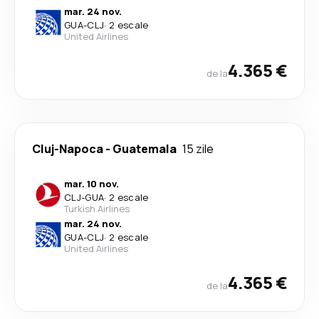
mar. 24 nov.
GUA
-
CLJ
·
2 escale
United Airlines
4.365 €
de la
Cluj-Napoca
-
Guatemala
15 zile
mar. 10 nov.
CLJ
-
GUA
·
2 escale
Turkish Airlines
mar. 24 nov.
GUA
-
CLJ
·
2 escale
United Airlines
4.365 €
de la