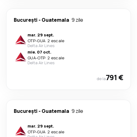
București
-
Guatemala
9 zile
mar. 29 sept.
OTP
-
GUA
·
2 escale
Delta Air Lines
mie. 07 oct.
GUA
-
OTP
·
2 escale
Delta Air Lines
791 €
de la
București
-
Guatemala
9 zile
mar. 29 sept.
OTP
-
GUA
·
2 escale
Delta Air Lines