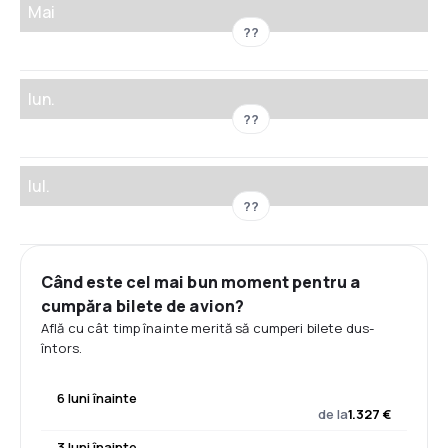
Mai
??
Iun.
??
Iul.
??
Când este cel mai bun moment pentru a
cumpăra bilete de avion?
Află cu cât timp înainte merită să cumperi bilete dus-
întors.
6 luni înainte
de la
1.327 €
3 luni înainte