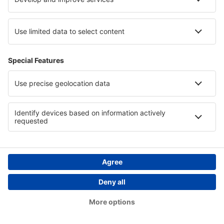
Tarif total (fără taxa de serviciu:
37
EUR
/pasager)
Termeni şi condiţii de rezervare
Tariful/persoană, dus-întors:
199
EUR
1
Verificați oferta
Plecare
1 escală
26 sep (sâm)
OTP - BCN
08:20
11:40
detalii
28h 20min
Întoarcere
1 escală
30 sep (mie)
BCN - OTP
12:35
01:50
detalii
12h 15min