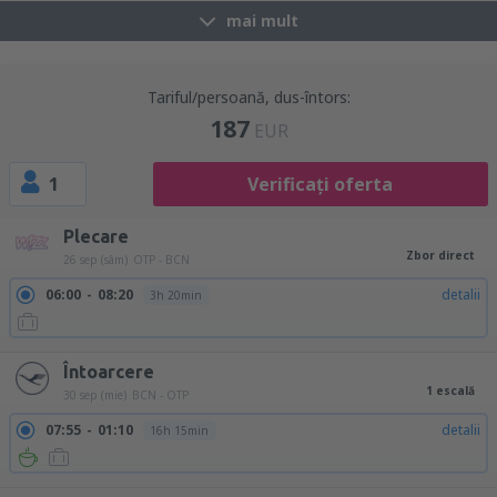
mai mult
Tariful/persoană, dus-întors:
187
EUR
1
Verificați oferta
Plecare
Zbor direct
26 sep (sâm)
OTP - BCN
06:00
08:20
detalii
3h 20min
Întoarcere
1 escală
30 sep (mie)
BCN - OTP
07:55
01:10
detalii
16h 15min