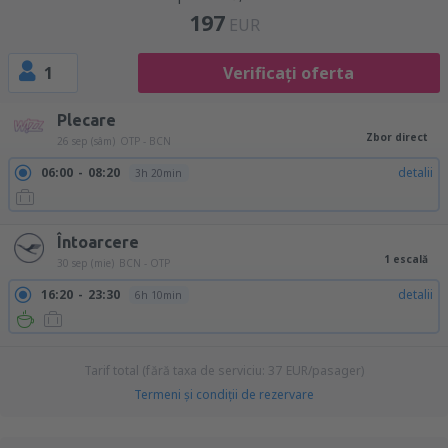
197
EUR
1
Verificați oferta
Plecare
Zbor direct
26 sep (sâm)
OTP - BCN
06:00
08:20
detalii
3h 20min
Întoarcere
1 escală
30 sep (mie)
BCN - OTP
16:20
23:30
detalii
6h 10min
Tarif total (fără taxa de serviciu:
37
EUR
/pasager)
Termeni şi condiţii de rezervare