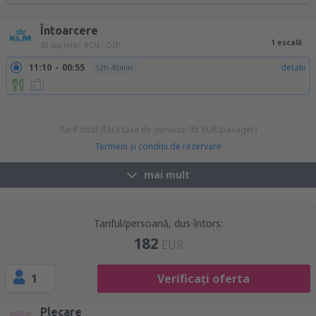
18:20
20:40
detalii
3h 20min
Întoarcere
1 escală
30 sep (mie)
BCN - OTP
11:10
00:55
detalii
12h 45min
13:25
00:55
detalii
10h 30min
17:20
00:55
detalii
6h 35min
Tarif total (fără taxa de serviciu:
35
EUR
/pasager)
Termeni şi condiţii de rezervare
mai mult
Tariful/persoană, dus-întors:
182
EUR
1
Verificați oferta
Plecare