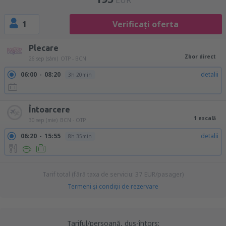
EUR
1
Verificați oferta
Plecare
Zbor direct
26 sep (sâm)
OTP - BCN
06:00
08:20
detalii
3h 20min
Întoarcere
1 escală
30 sep (mie)
BCN - OTP
06:20
15:55
detalii
8h 35min
Tarif total (fără taxa de serviciu:
37
EUR
/pasager)
Termeni şi condiţii de rezervare
Tariful/persoană, dus-întors: