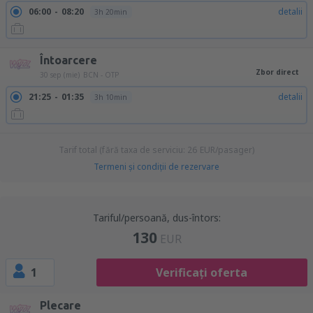
06:00
08:20
detalii
3h 20min
Întoarcere
Zbor direct
30 sep (mie)
BCN - OTP
21:25
01:35
detalii
3h 10min
Tarif total (fără taxa de serviciu:
26
EUR
/pasager)
Termeni şi condiţii de rezervare
Tariful/persoană, dus-întors:
130
EUR
1
Verificați oferta
Plecare