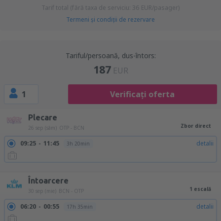
Tarif total (fără taxa de serviciu:
36
EUR
/pasager)
Termeni şi condiţii de rezervare
Tariful/persoană, dus-întors:
187
EUR
1
Verificați oferta
Plecare
Zbor direct
26 sep (sâm)
OTP - BCN
09:25
11:45
detalii
3h 20min
18:20
20:40
detalii
3h 20min
Întoarcere
1 escală
30 sep (mie)
BCN - OTP
06:20
00:55
detalii
17h 35min