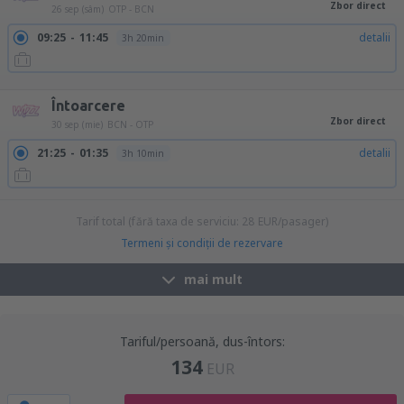
Zbor direct
26 sep (sâm)
OTP - BCN
09:25
11:45
detalii
3h 20min
18:20
20:40
detalii
3h 20min
Întoarcere
Zbor direct
30 sep (mie)
BCN - OTP
21:25
01:35
detalii
3h 10min
Tarif total (fără taxa de serviciu:
28
EUR
/pasager)
Termeni şi condiţii de rezervare
mai mult
Tariful/persoană, dus-întors:
134
EUR