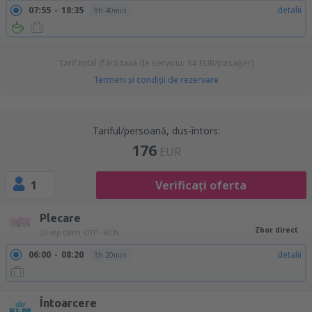
07:55
18:35
detalii
9h 40min
Tarif total (fără taxa de serviciu:
34
EUR
/pasager)
Termeni şi condiţii de rezervare
Tariful/persoană, dus-întors:
176
EUR
1
Verificați oferta
Plecare
Zbor direct
26 sep (sâm)
OTP - BCN
06:00
08:20
detalii
3h 20min
Întoarcere