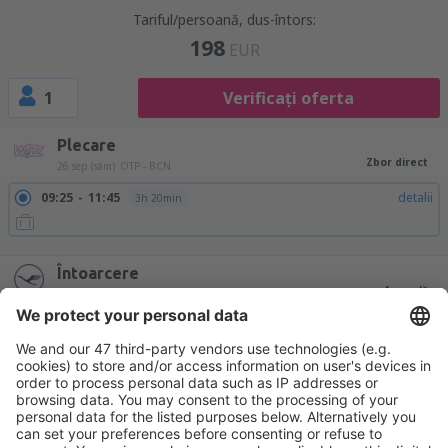
Tariful/persoană, dus-întors:
198
EUR
1
Verificați oferta
Plecare
Zbor direct
26 sep (sâm)
OTP - BCN
09:25
11:45
detalii
3h 20min
18:20
20:40
detalii
3h 20min
Întoarcere
1 escală
30 sep (mie)
BCN - OTP
07:55
01:10
detalii
16h 15min
Tarif total (fără taxa de serviciu:
37
EUR
/pasager)
Termeni şi condiţii de rezervare