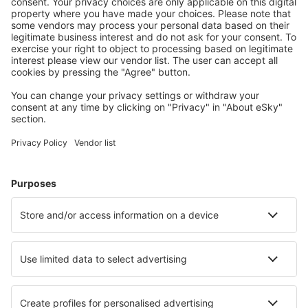
mai mult
Tariful/persoană, dus-întors:
199
EUR
1
Verificați oferta
Plecare
1 escală
26 sep (sâm)
OTP - BCN
08:20
11:40
detalii
28h 20min
Întoarcere
1 escală
30 sep (mie)
BCN - OTP
18:00
23:15
detalii
28h 15min