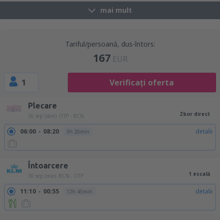
mai mult
Tariful/persoană, dus-întors:
167
EUR
1
Verificați oferta
Plecare
Zbor direct
26 sep (sâm)
OTP - BCN
06:00
08:20
detalii
3h 20min
Întoarcere
1 escală
30 sep (mie)
BCN - OTP
11:10
00:55
detalii
12h 45min
13:25
00:55
detalii
10h 30min
17:20
00:55
detalii