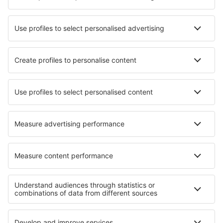
Tarif total (fără taxa de serviciu:
37
EUR
/pasager)
Termeni şi condiţii de rezervare
Tariful/persoană, dus-întors:
199
EUR
1
Verificați oferta
Plecare
1 escală
26 sep (sâm)
OTP - BCN
08:20
11:40
detalii
28h 20min
Întoarcere
1 escală
30 sep (mie)
BCN - OTP
18:00
01:50
detalii
6h 50min