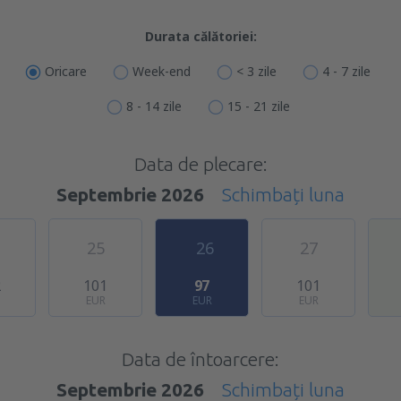
Durata călătoriei:
Oricare
Week-end
< 3 zile
4 - 7 zile
8 - 14 zile
15 - 21 zile
Data de plecare:
Septembrie 2026
Schimbați luna
25
26
27
2
101
97
101
EUR
EUR
EUR
Data de întoarcere:
Septembrie 2026
Schimbați luna