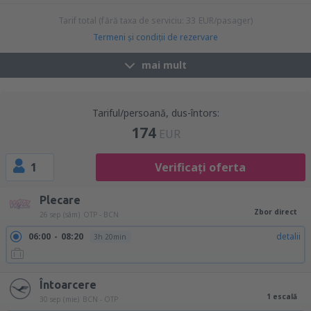
6h 35min
Tarif total (fără taxa de serviciu:
33
EUR
/pasager)
Termeni şi condiţii de rezervare
mai mult
Tariful/persoană, dus-întors:
174
EUR
1
Verificați oferta
Plecare
Zbor direct
26 sep (sâm)
OTP - BCN
06:00
08:20
detalii
3h 20min
Întoarcere
1 escală
30 sep (mie)
BCN - OTP