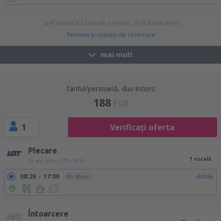
Tarif total (fără taxa de serviciu:
36
EUR
/pasager)
Termeni şi condiţii de rezervare
mai mult
Tariful/persoană, dus-întors:
188
EUR
1
Verificați oferta
Plecare
1 escală
26 sep (sâm)
OTP - BCN
08:20
17:00
detalii
9h 40min
08:20
11:40
detalii
28h 20min
Întoarcere