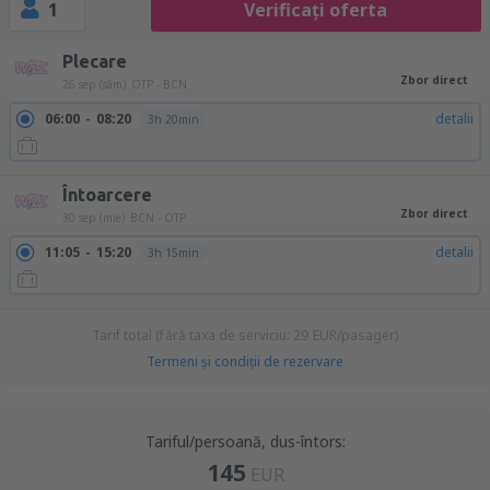
1
Verificați oferta
Plecare
Zbor direct
26 sep (sâm)
OTP - BCN
06:00
08:20
detalii
3h 20min
Întoarcere
Zbor direct
30 sep (mie)
BCN - OTP
11:05
15:20
detalii
3h 15min
Tarif total (fără taxa de serviciu:
29
EUR
/pasager)
Termeni şi condiţii de rezervare
Tariful/persoană, dus-întors:
145
EUR