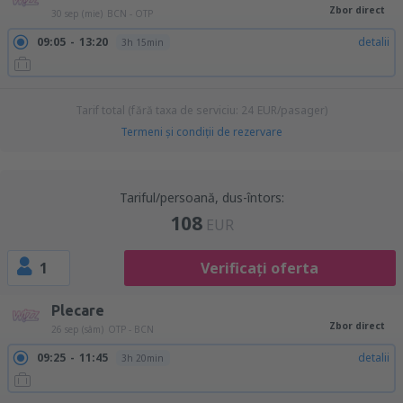
Zbor direct
30 sep (mie)
BCN - OTP
09:05
13:20
detalii
3h 15min
Tarif total (fără taxa de serviciu:
24
EUR
/pasager)
Termeni şi condiţii de rezervare
Tariful/persoană, dus-întors:
108
EUR
1
Verificați oferta
Plecare
Zbor direct
26 sep (sâm)
OTP - BCN
09:25
11:45
detalii
3h 20min