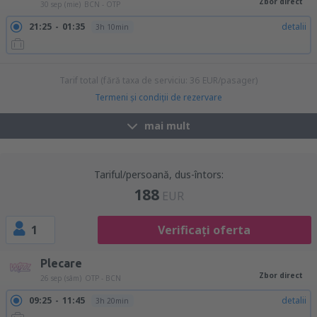
Zbor direct
30 sep (mie)
BCN - OTP
21:25
01:35
detalii
3h 10min
Tarif total (fără taxa de serviciu:
36
EUR
/pasager)
Termeni şi condiţii de rezervare
mai mult
Tariful/persoană, dus-întors:
188
EUR
1
Verificați oferta
Plecare
Zbor direct
26 sep (sâm)
OTP - BCN
09:25
11:45
detalii
3h 20min