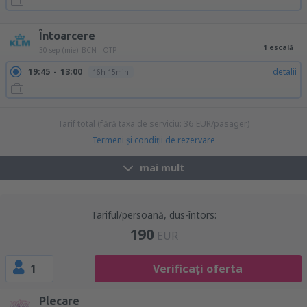
18:20
20:40
detalii
3h 20min
Întoarcere
1 escală
30 sep (mie)
BCN - OTP
19:45
13:00
detalii
16h 15min
Tarif total (fără taxa de serviciu:
36
EUR
/pasager)
Termeni şi condiţii de rezervare
mai mult
Tariful/persoană, dus-întors:
190
EUR
1
Verificați oferta
Plecare