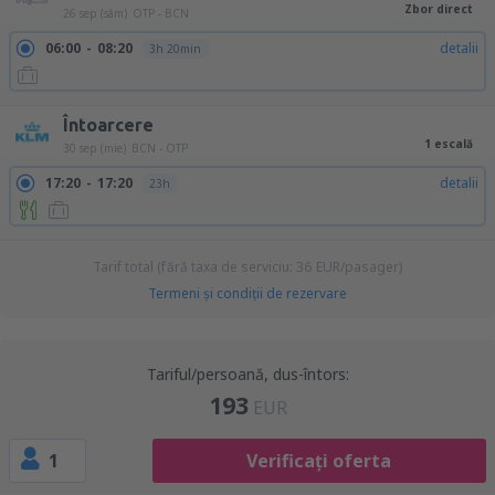
Zbor direct
26 sep (sâm)
OTP - BCN
06:00
08:20
detalii
3h 20min
Întoarcere
1 escală
30 sep (mie)
BCN - OTP
17:20
17:20
detalii
23h
Tarif total (fără taxa de serviciu:
36
EUR
/pasager)
Termeni şi condiţii de rezervare
Tariful/persoană, dus-întors:
193
EUR
1
Verificați oferta