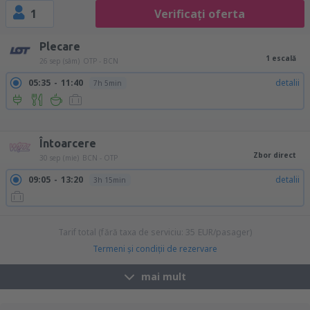
1
Verificați oferta
Plecare
1 escală
26 sep (sâm)
OTP - BCN
05:35
11:40
detalii
7h 5min
05:35
17:00
detalii
12h 25min
14:35
11:40
detalii
22h 5min
14:35
17:00
detalii
27h 25min
Întoarcere
Zbor direct
30 sep (mie)
BCN - OTP
09:05
13:20
detalii
3h 15min
Tarif total (fără taxa de serviciu:
35
EUR
/pasager)
Termeni şi condiţii de rezervare
mai mult