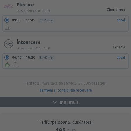
Plecare
Zbor direct
26 sep (sâm)
OTP - BCN
09:25
11:45
detalii
3h 20min
18:20
20:40
detalii
3h 20min
Întoarcere
1 escală
30 sep (mie)
BCN - OTP
06:40
16:20
detalii
8h 40min
08:00
16:20
detalii
7h 20min
13:50
23:30
detalii
8h 40min
Tarif total (fără taxa de serviciu:
37
EUR
/pasager)
Termeni şi condiţii de rezervare
mai mult
Tariful/persoană, dus-întors:
195