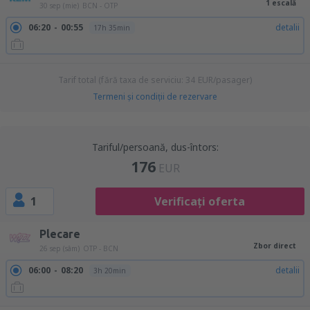
1 escală
30 sep (mie)
BCN - OTP
06:20
00:55
detalii
17h 35min
Tarif total (fără taxa de serviciu:
34
EUR
/pasager)
Termeni şi condiţii de rezervare
Tariful/persoană, dus-întors:
176
EUR
1
Verificați oferta
Plecare
Zbor direct
26 sep (sâm)
OTP - BCN
06:00
08:20
detalii
3h 20min