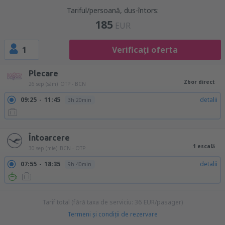
Tariful/persoană, dus-întors:
185
EUR
1
Verificați oferta
Plecare
Zbor direct
26 sep (sâm)
OTP - BCN
09:25
11:45
detalii
3h 20min
18:20
20:40
detalii
3h 20min
Întoarcere
1 escală
30 sep (mie)
BCN - OTP
07:55
18:35
detalii
9h 40min
Tarif total (fără taxa de serviciu:
36
EUR
/pasager)
Termeni şi condiţii de rezervare