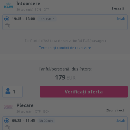
Întoarcere
1 escală
30 sep (mie)
BCN - OTP
19:45
13:00
detalii
16h 15min
Tarif total (fără taxa de serviciu:
34
EUR
/pasager)
Termeni şi condiţii de rezervare
Tariful/persoană, dus-întors:
179
EUR
1
Verificați oferta
Plecare
Zbor direct
26 sep (sâm)
OTP - BCN
09:25
11:45
detalii
3h 20min