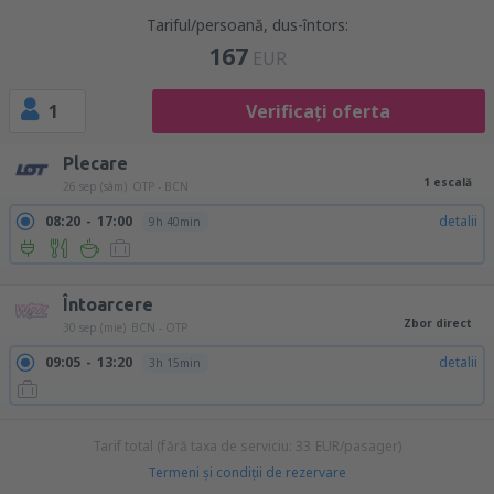
Tariful/persoană, dus-întors:
167
EUR
1
Verificați oferta
Plecare
1 escală
26 sep (sâm)
OTP - BCN
08:20
17:00
detalii
9h 40min
08:20
11:40
detalii
28h 20min
Întoarcere
Zbor direct
30 sep (mie)
BCN - OTP
09:05
13:20
detalii
3h 15min
Tarif total (fără taxa de serviciu:
33
EUR
/pasager)
Termeni şi condiţii de rezervare