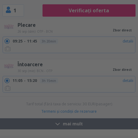
1
Verificați oferta
Plecare
Zbor direct
26 sep (sâm)
OTP - BCN
09:25
11:45
detalii
3h 20min
18:20
20:40
detalii
3h 20min
Întoarcere
Zbor direct
30 sep (mie)
BCN - OTP
11:05
15:20
detalii
3h 15min
Tarif total (fără taxa de serviciu:
30
EUR
/pasager)
Termeni şi condiţii de rezervare
mai mult