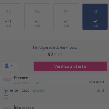
27
28
29
30
+21
+4
+4
+0
EUR
EUR
EUR
EUR
Tariful/persoană, dus-întors:
97
EUR
1
Verificați oferta
Plecare
Zbor direct
26 sep (sâm)
OTP - BCN
06:00
08:20
detalii
3h 20min
Întoarcere