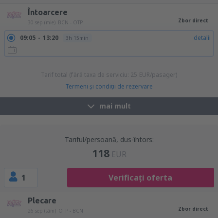
18:20
20:40
detalii
3h 20min
Întoarcere
Zbor direct
30 sep (mie)
BCN - OTP
09:05
13:20
detalii
3h 15min
Tarif total (fără taxa de serviciu:
25
EUR
/pasager)
Termeni şi condiţii de rezervare
mai mult
Tariful/persoană, dus-întors:
118
EUR
1
Verificați oferta
Plecare
Zbor direct
26 sep (sâm)
OTP - BCN