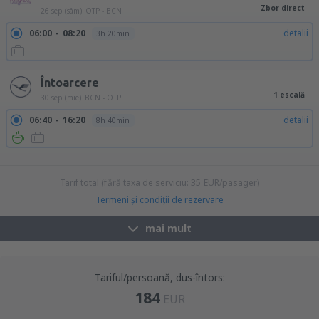
Zbor direct
26 sep (sâm)
OTP - BCN
06:00
08:20
detalii
3h 20min
Întoarcere
1 escală
30 sep (mie)
BCN - OTP
06:40
16:20
detalii
8h 40min
08:00
16:20
detalii
7h 20min
13:50
23:30
detalii
8h 40min
Tarif total (fără taxa de serviciu:
35
EUR
/pasager)
Termeni şi condiţii de rezervare
mai mult
Tariful/persoană, dus-întors:
184
EUR