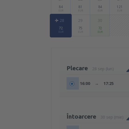
84
81
84
121
EUR
EUR
EUR
EUR
28
29
30
72
75
72
EUR
EUR
EUR
Plecare
28 sep (lun)
16:00
→
17:25
Întoarcere
30 sep (mie)