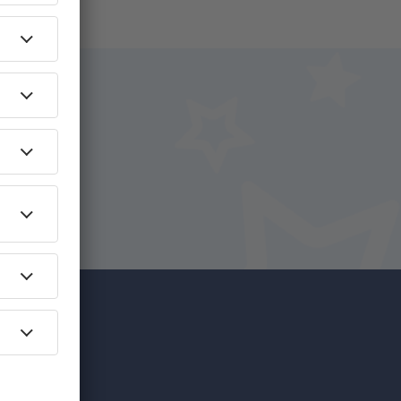
i.
+ Hotel
c mai