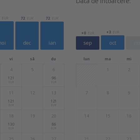
Data de întoarcere:
72
72
EUR
EUR
EUR
+3
EUR
+0
EUR
noi
dec
ian
sep
oct
no
vi
sâ
du
lun
ma
mi
4
5
6
1
2
121
96
EUR
EUR
11
12
13
7
8
9
121
121
EUR
EUR
18
19
20
14
15
16
130
86
EUR
EUR
25
26
27
21
22
23