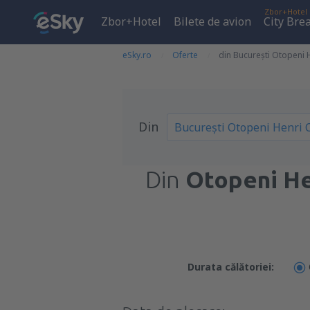
Zbor+Hotel
Zbor+Hotel
Bilete de avion
City Bre
eSky.ro
Oferte
din București Otopeni H
Din
Din
Otopeni He
Durata călătoriei: