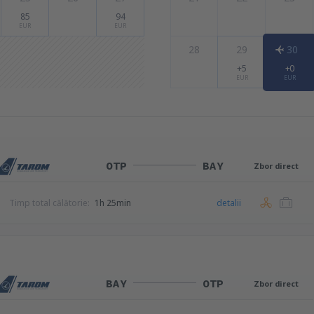
85
94
EUR
EUR
28
29
30
+5
+0
EUR
EUR
OTP
BAY
Zbor direct
Timp total călătorie:
1h 25min
detalii
BAY
OTP
Zbor direct