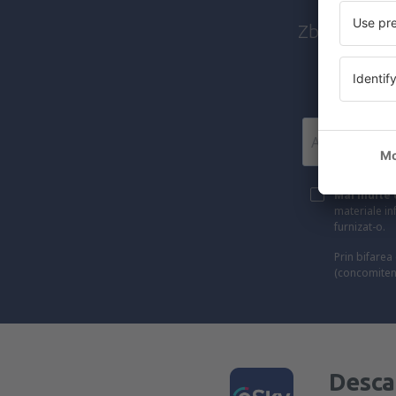
Zboruri ieft
Mai multe c
materiale in
furnizat-o.
Prin bifarea
(concomiten
Desca