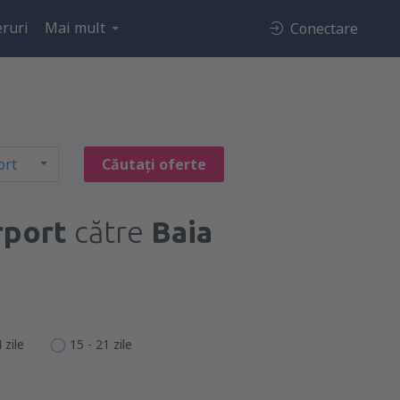
ruri
Mai mult
Conectare
Căutați oferte
rport
către
Baia
 zile
15 - 21 zile