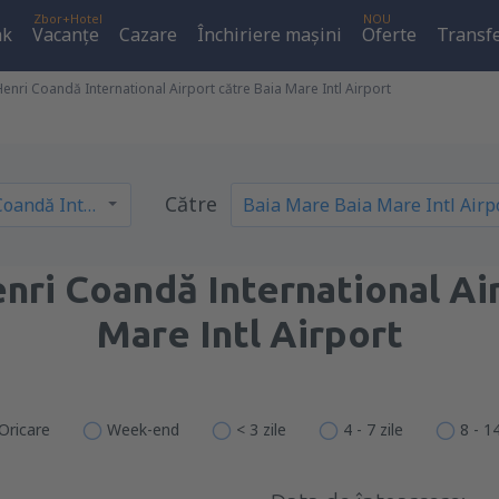
Zbor+Hotel
NOU
ak
Vacanţe
Cazare
Închiriere mașini
Oferte
Transfe
enri Coandă International Airport către Baia Mare Intl Airport
Către
nri Coandă International Ai
Mare Intl Airport
Oricare
Week-end
< 3 zile
4 - 7 zile
8 - 14