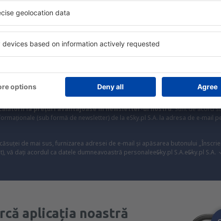
ine, city break-uri, vacanțe – profită de ofertele u
tuturor.
Trimitem doar ce e mai bun, pe cuvânt de turişti
ălătorii la prețuri avantajoase în newsletter-ul nostru
. Sunt de acord 
formaționale (sub formă de newsletter) de la eSky.pl S.A. la adresa de e-mail 
 căsuței de mai sus, furnizarea adresei de e-mail și apăsarea butonului „Înscrie
t), vă dați acordul ca datele dumneavoastră personale
eSky.pl S.A.
eSky.pl S.A.
rcă aplicația noastră