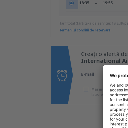
18:35
→
19:55
Tarif total (fără taxa de serviciu:
18
EUR
/p
Termeni şi condiţii de rezervare
Creați o alertă d
International A
E-mail
Mai multe călătorii 
la adresa de e-mail pe