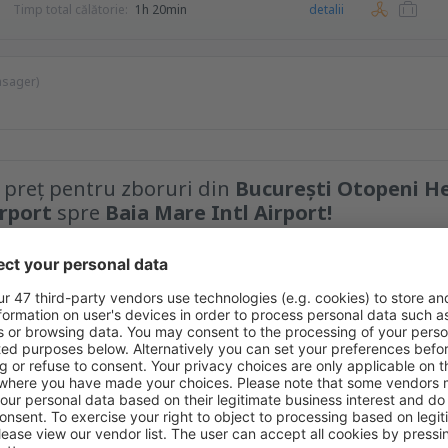
Timp total călătorie:
1h 20min
detalii
asager)
e preț pentru zboruri din
București Otopeni H
irport
spre
Baia Mare Intl Airport!
Tarif maxim
EUR
la prețuri avantajoase în newsletter-ul nostru.
Sunt de acord să primesc m
 care am furnizat-o.