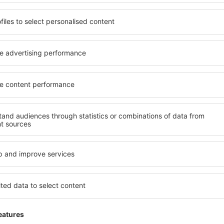
Economiseşte timp și ban
Rezervă un pachet Zbor 
pe eSky.ro!
Explorează
ații la newsletter călătores
mult cu mai puțin