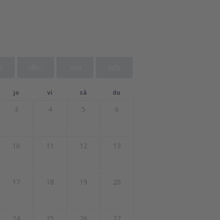
i
dec
ian
feb
jo
vi
sâ
du
3
4
5
6
10
11
12
13
17
18
19
20
24
25
26
27