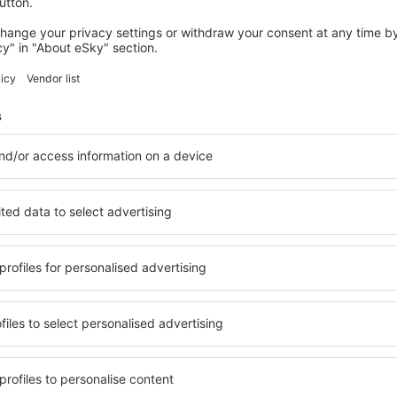
i multe oferte pentru dumneavoas
Milano
Plecare din București
34
EUR
Milano
Plecare din București
34
EUR
Arată mai multe oferte