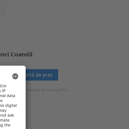
enri Coandă
Creați o alertă de preț
ateriale informaționale de la eSky.pl S.A.