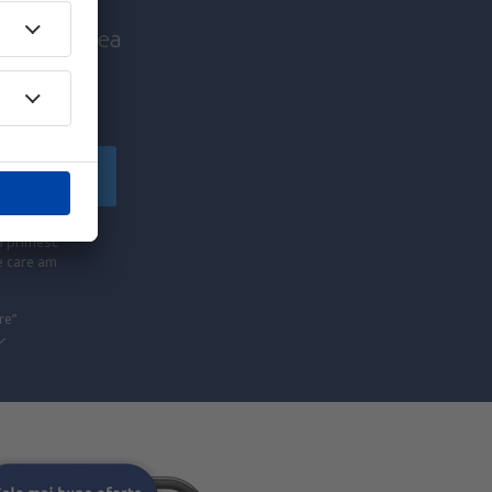
nice înaintea
!
Înscriere
să primesc
pe care am
re”