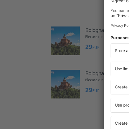
Ma
Bologna
Plecare din București
29
EUR
Bologna
Plecare din București
29
EUR