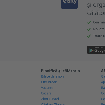
și org
călător
Cea mai 
Noi ofe
Toate re
Planifică-ți călătoria
Af
Bilete de avion
Ga
City Break
Ap
Vacanţe
Ra
Cazare
Co
Zbor+Hotel
Co
Căutare Zboruri
Re