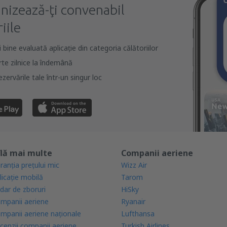
anizează-ţi convenabil
iile
bine evaluată aplicație din categoria călătoriilor
rte zilnice la îndemână
zervările tale într-un singur loc
lă mai multe
Companii aeriene
ranția prețului mic
Wizz Air
licație mobilă
Tarom
dar de zboruri
HiSky
mpanii aeriene
Ryanair
mpanii aeriene naţionale
Lufthansa
cenzii companii aeriene
Turkish Airlines