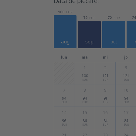
Data de plecare:
100
EUR
74
72
72
EUR
EUR
aug
sep
oct
lun
ma
mi
jo
1
2
3
100
121
121
EUR
EUR
EUR
7
8
9
10
94
94
91
94
EUR
EUR
EUR
EUR
14
15
16
17
96
86
84
84
EUR
EUR
EUR
EUR
21
22
23
24