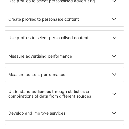
Tarom
HiSky
Ryanair
Lufthansa
Despre eSky
Blogul
Cariere
Termeni şi condiţii
Rezervările mele
Politica de Confidențialitate
Politică cookie
Asistenţă şi contact
Confidențialitate