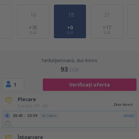
16
18
21
+35
+0
+17
EUR
EUR
EUR
Tariful/persoană, dus-întors:
93
EUR
1
Verificați oferta
Plecare
Zbor direct
9 oct (vin)
OTP - AGP
20:45
23:59
detalii
4h 14min
Întoarcere