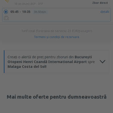
Zbor direct
18 oct (dum)
AGP - OTP
05:45
10:35
detalii
3h 50min
Tarif total (fără taxa de serviciu:
23
EUR
/pasager)
Termeni şi condiţii de rezervare
Creați o alertă de preț pentru zboruri din
București
Otopeni Henri Coandă International Airport
spre
Malaga Costa del Sol!
Mai multe oferte pentru dumneavoastră