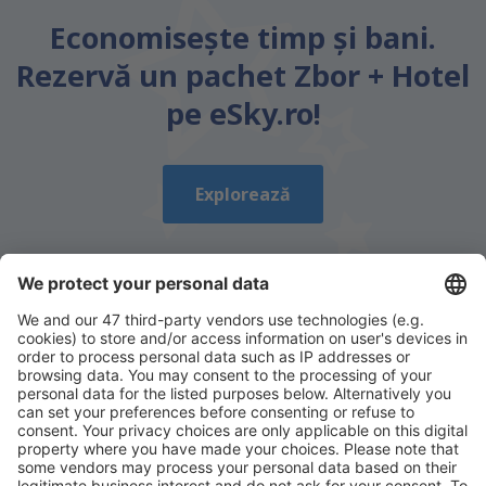
Economiseşte timp și bani.
Rezervă un pachet Zbor + Hotel
pe eSky.ro!
Explorează
Descarcă aplicația noastră
și organizează-ţi
convenabil călătoriile