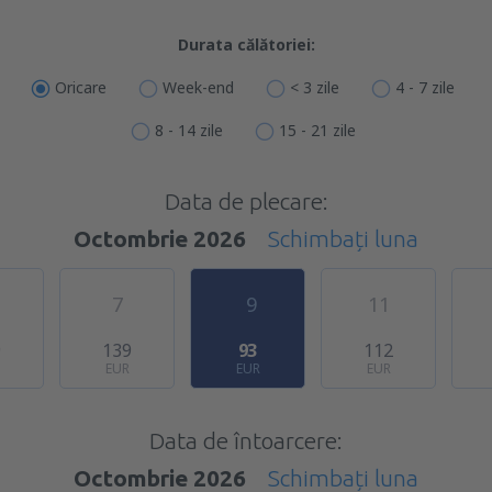
Durata călătoriei:
Oricare
Week-end
< 3 zile
4 - 7 zile
8 - 14 zile
15 - 21 zile
Data de plecare:
Octombrie 2026
Schimbați luna
7
9
11
9
139
93
112
EUR
EUR
EUR
Data de întoarcere:
Octombrie 2026
Schimbați luna