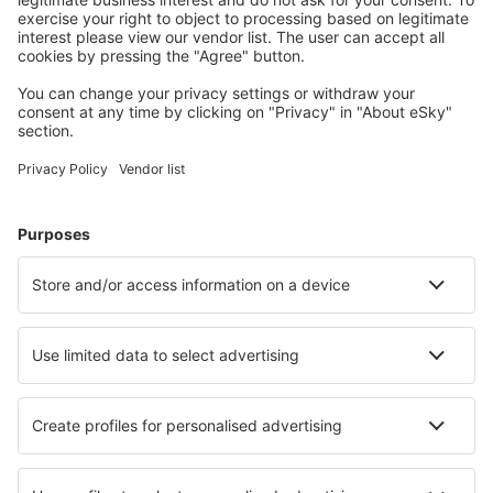
Planifică-ți călătoria
Bilete de avion
Cazare
Zbor+Hotel
Hoteluri
Transferuri aeroport
Află mai multe
Garanția prețului mic
Aplicație mobilă
Companii aeriene
Wizz Air