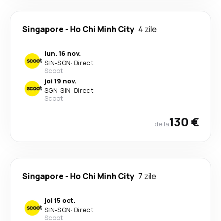
Singapore
-
Ho Chi Minh City
4 zile
lun. 16 nov.
SIN
-
SGN
·
Direct
Scoot
joi 19 nov.
SGN
-
SIN
·
Direct
Scoot
130 €
de la
Singapore
-
Ho Chi Minh City
7 zile
joi 15 oct.
SIN
-
SGN
·
Direct
Scoot