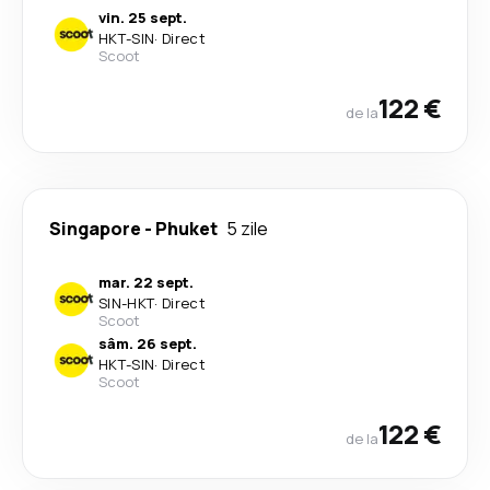
vin. 25 sept.
HKT
-
SIN
·
Direct
Scoot
122 €
de la
Singapore
-
Phuket
5 zile
mar. 22 sept.
SIN
-
HKT
·
Direct
Scoot
sâm. 26 sept.
HKT
-
SIN
·
Direct
Scoot
122 €
de la