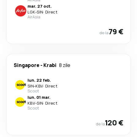
mar. 27 oct.
LGK
-
SIN
·
Direct
AirAsia
79 €
de la
Singapore
-
Krabi
8 zile
lun. 22 feb.
SIN
-
KBV
·
Direct
Scoot
lun. 01 mar.
KBV
-
SIN
·
Direct
Scoot
120 €
de la