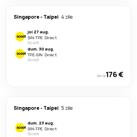
Singapore
-
Taipei
4 zile
joi 27 aug.
SIN
-
TPE
·
Direct
Scoot
dum. 30 aug.
TPE
-
SIN
·
Direct
Scoot
176 €
de la
Singapore
-
Taipei
5 zile
dum. 23 aug.
SIN
-
TPE
·
Direct
Scoot