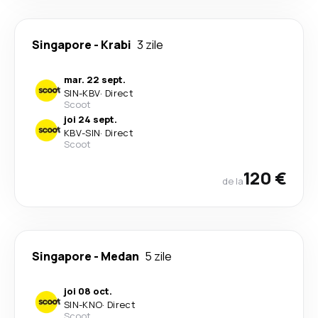
Singapore
-
Krabi
3 zile
mar. 22 sept.
SIN
-
KBV
·
Direct
Scoot
joi 24 sept.
KBV
-
SIN
·
Direct
Scoot
120 €
de la
Singapore
-
Medan
5 zile
joi 08 oct.
SIN
-
KNO
·
Direct
Scoot