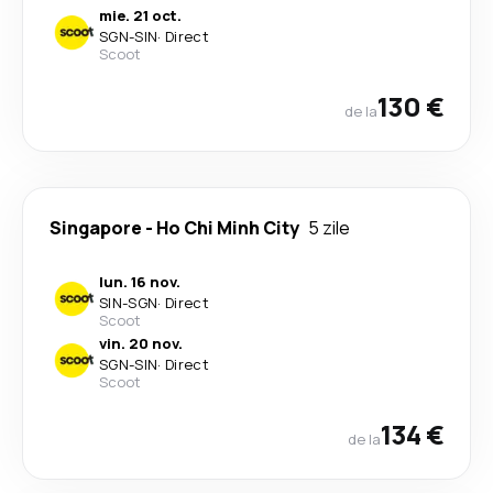
mie. 21 oct.
SGN
-
SIN
·
Direct
Scoot
130 €
de la
Singapore
-
Ho Chi Minh City
5 zile
lun. 16 nov.
SIN
-
SGN
·
Direct
Scoot
vin. 20 nov.
SGN
-
SIN
·
Direct
Scoot
134 €
de la