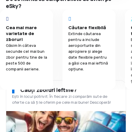
eSky?
Cea mai mare
Căutare flexibilă
varietate de
Extinde căutarea
zboruri
pentru a include
Găsim în câteva
aeroporturile din
secunde cel mai bun
apropiere și alege
zbor pentru tine de la
date flexibile pentru
peste 500 de
a găsi cea mai ieftină
companii aeriene.
opțiune.
Cauți zboruri ieftine?
Ești în locul potrivit. În fiecare zi comparăm sute de
oferte ca să ți le oferim pe cele mai bune! Descoperă!