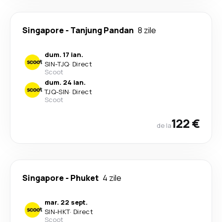
Singapore
-
Tanjung Pandan
8 zile
dum. 17 ian.
SIN
-
TJQ
·
Direct
Scoot
dum. 24 ian.
TJQ
-
SIN
·
Direct
Scoot
122 €
de la
Singapore
-
Phuket
4 zile
mar. 22 sept.
SIN
-
HKT
·
Direct
Scoot