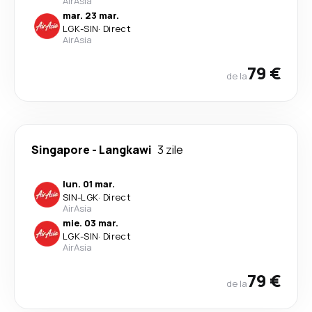
AirAsia
mar. 23 mar.
LGK
-
SIN
·
Direct
AirAsia
79 €
de la
Singapore
-
Langkawi
3 zile
lun. 01 mar.
SIN
-
LGK
·
Direct
AirAsia
mie. 03 mar.
LGK
-
SIN
·
Direct
AirAsia
79 €
de la