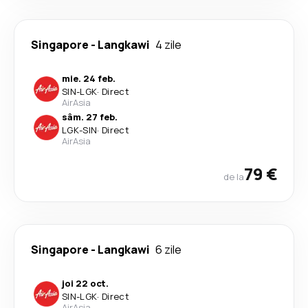
Singapore
-
Langkawi
4 zile
mie. 24 feb.
SIN
-
LGK
·
Direct
AirAsia
sâm. 27 feb.
LGK
-
SIN
·
Direct
AirAsia
79 €
de la
Singapore
-
Langkawi
6 zile
joi 22 oct.
SIN
-
LGK
·
Direct
AirAsia