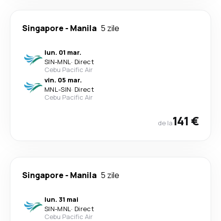
Singapore
-
Manila
5 zile
lun. 01 mar.
SIN
-
MNL
·
Direct
Cebu Pacific Air
vin. 05 mar.
MNL
-
SIN
·
Direct
Cebu Pacific Air
141 €
de la
Singapore
-
Manila
5 zile
lun. 31 mai
SIN
-
MNL
·
Direct
Cebu Pacific Air