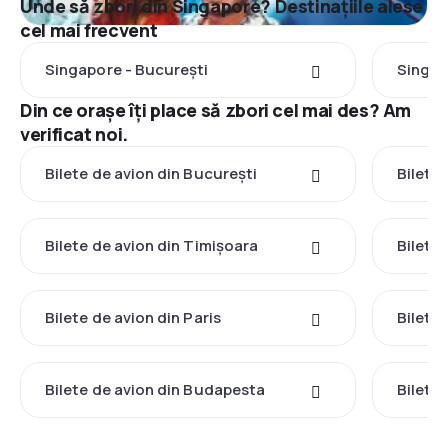
Unde să zbori din Singapore? Destinațiile alese
cel mai frecvent
Singapore - București
Singap
Din ce orașe îți place să zbori cel mai des? Am
verificat noi.
Bilete de avion din București
Bilete
Bilete de avion din Timișoara
Bilete
Bilete de avion din Paris
Bilete
Bilete de avion din Budapesta
Bilete 