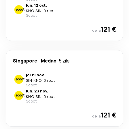
lun. 12 oct.
KNO
-
SIN
·
Direct
Scoot
121 €
de la
Singapore
-
Medan
5 zile
joi 19 nov.
SIN
-
KNO
·
Direct
Scoot
lun. 23 nov.
KNO
-
SIN
·
Direct
Scoot
121 €
de la