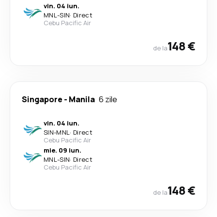
vin. 04 iun.
MNL
-
SIN
·
Direct
Cebu Pacific Air
148 €
de la
Singapore
-
Manila
6 zile
vin. 04 iun.
SIN
-
MNL
·
Direct
Cebu Pacific Air
mie. 09 iun.
MNL
-
SIN
·
Direct
Cebu Pacific Air
148 €
de la