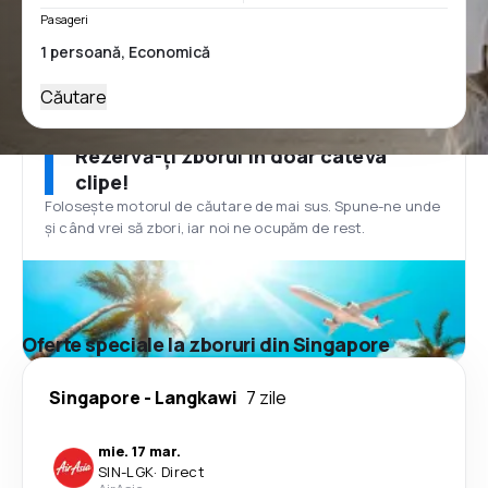
Pasageri
Căutare
Rezervă-ți zborul în doar câteva
clipe!
Folosește motorul de căutare de mai sus. Spune-ne unde
și când vrei să zbori, iar noi ne ocupăm de rest.
Oferte speciale la zboruri din Singapore
Singapore
-
Langkawi
7 zile
mie. 17 mar.
SIN
-
LGK
·
Direct