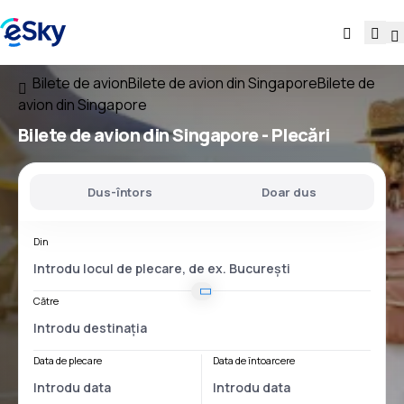
Bilete de avion
Bilete de avion din Singapore
Bilete de
avion din Singapore
Bilete de avion
din Singapore
- Plecări
Dus-întors
Doar dus
Din
Către
Data de plecare
Data de întoarcere