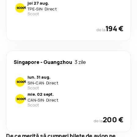
joi 27 aug.
TPE
-
SIN
·
Direct
Scoot
194 €
de la
Singapore
-
Guangzhou
3 zile
lun. 31 aug.
SIN
-
CAN
·
Direct
Scoot
mie. 02 sept.
CAN
-
SIN
·
Direct
Scoot
200 €
de la
De ce merită să cumperi bilete de avion pe