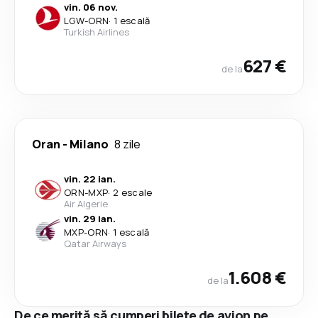
vin. 06 nov.
LGW
-
ORN
·
1 escală
Turkish Airlines
627 €
de la
Oran
-
Milano
8 zile
vin. 22 ian.
ORN
-
MXP
·
2 escale
Air Algerie
vin. 29 ian.
MXP
-
ORN
·
1 escală
Qatar Airways
1.608 €
de la
De ce merită să cumperi bilete de avion pe