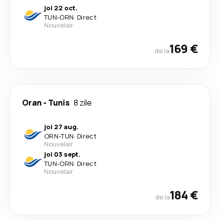
joi 22 oct.
TUN
-
ORN
·
Direct
Nouvelair
169 €
de la
Oran
-
Tunis
8 zile
joi 27 aug.
ORN
-
TUN
·
Direct
Nouvelair
joi 03 sept.
TUN
-
ORN
·
Direct
Nouvelair
184 €
de la