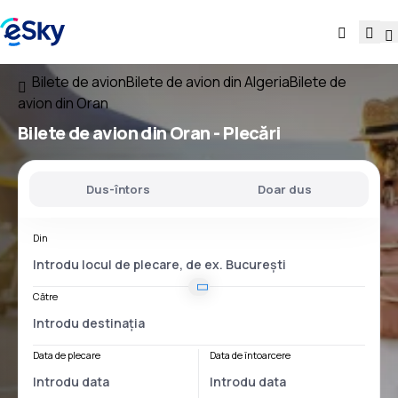
Bilete de avion
Bilete de avion din Algeria
Bilete de
avion din Oran
Bilete de avion
din Oran
- Plecări
Dus-întors
Doar dus
Din
Către
Data de plecare
Data de întoarcere