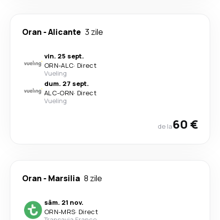
Oran
-
Alicante
3 zile
vin. 25 sept.
ORN
-
ALC
·
Direct
Vueling
dum. 27 sept.
ALC
-
ORN
·
Direct
Vueling
60 €
de la
Oran
-
Marsilia
8 zile
sâm. 21 nov.
ORN
-
MRS
·
Direct
Transavia France