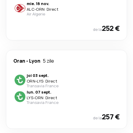
mie. 18 nov.
ALC
-
ORN
·
Direct
Air Algerie
252 €
de la
Oran
-
Lyon
5 zile
joi 03 sept.
ORN
-
LYS
·
Direct
Transavia France
lun. 07 sept.
LYS
-
ORN
·
Direct
Transavia France
257 €
de la