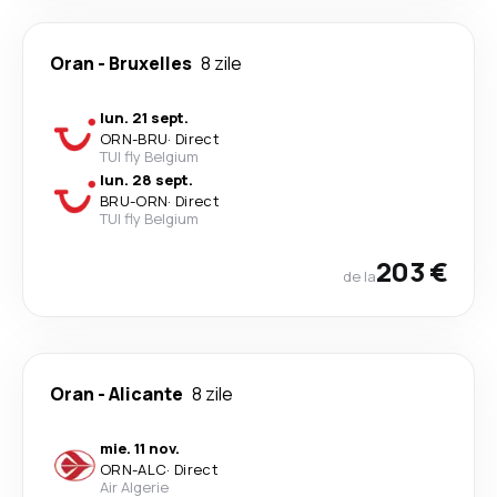
Oran
-
Bruxelles
8 zile
lun. 21 sept.
ORN
-
BRU
·
Direct
TUI fly Belgium
lun. 28 sept.
BRU
-
ORN
·
Direct
TUI fly Belgium
203 €
de la
Oran
-
Alicante
8 zile
mie. 11 nov.
ORN
-
ALC
·
Direct
Air Algerie