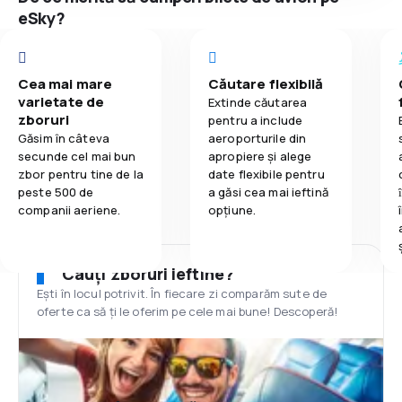
eSky?
Cea mai mare
Căutare flexibilă
varietate de
Extinde căutarea
zboruri
pentru a include
Găsim în câteva
aeroporturile din
secunde cel mai bun
apropiere și alege
zbor pentru tine de la
date flexibile pentru
peste 500 de
a găsi cea mai ieftină
companii aeriene.
opțiune.
Cauți zboruri ieftine?
Ești în locul potrivit. În fiecare zi comparăm sute de
oferte ca să ți le oferim pe cele mai bune! Descoperă!