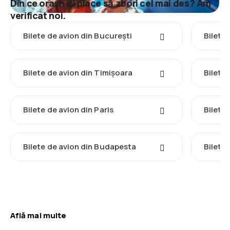
Din ce orașe îți place să zbori cel mai des? Am
verificat noi.
Bilete de avion din București
Bilete
Bilete de avion din Timișoara
Bilete
Bilete de avion din Paris
Bilete
Bilete de avion din Budapesta
Bilete 
Află mai multe