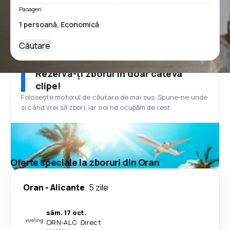
Pasageri
Căutare
Rezervă-ți zborul în doar câteva
clipe!
Folosește motorul de căutare de mai sus. Spune-ne unde
și când vrei să zbori, iar noi ne ocupăm de rest.
Oferte speciale la zboruri din Oran
Oran
-
Alicante
5 zile
sâm. 17 oct.
ORN
-
ALC
·
Direct