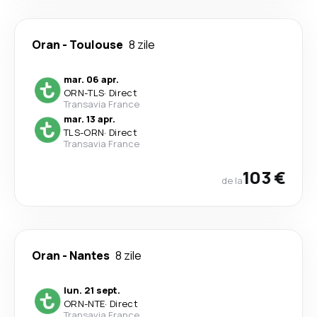
Oran
-
Toulouse
8 zile
mar. 06 apr.
ORN
-
TLS
·
Direct
Transavia France
mar. 13 apr.
TLS
-
ORN
·
Direct
Transavia France
103 €
de la
Oran
-
Nantes
8 zile
lun. 21 sept.
ORN
-
NTE
·
Direct
Transavia France