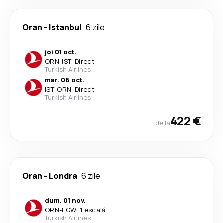
Oran
-
Istanbul
6 zile
joi 01 oct.
ORN
-
IST
·
Direct
Turkish Airlines
mar. 06 oct.
IST
-
ORN
·
Direct
Turkish Airlines
422 €
de la
Oran
-
Londra
6 zile
dum. 01 nov.
ORN
-
LGW
·
1 escală
Turkish Airlines