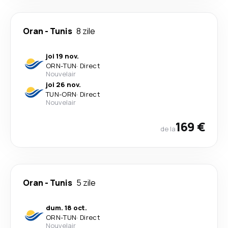
Oran
-
Tunis
8 zile
joi 19 nov.
ORN
-
TUN
·
Direct
Nouvelair
joi 26 nov.
TUN
-
ORN
·
Direct
Nouvelair
169 €
de la
Oran
-
Tunis
5 zile
dum. 18 oct.
ORN
-
TUN
·
Direct
Nouvelair