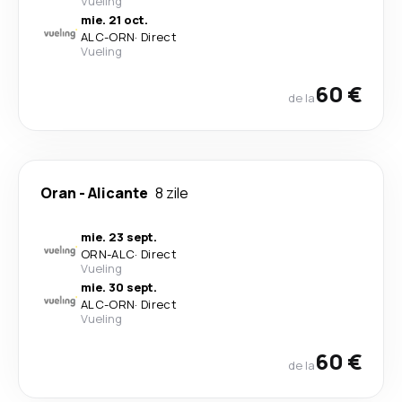
Vueling
mie. 21 oct.
ALC
-
ORN
·
Direct
Vueling
60 €
de la
Oran
-
Alicante
8 zile
mie. 23 sept.
ORN
-
ALC
·
Direct
Vueling
mie. 30 sept.
ALC
-
ORN
·
Direct
Vueling
60 €
de la