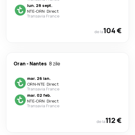
lun. 28 sept.
NTE
-
ORN
·
Direct
Transavia France
104 €
de la
Oran
-
Nantes
8 zile
mar. 26 ian.
ORN
-
NTE
·
Direct
Transavia France
mar. 02 feb.
NTE
-
ORN
·
Direct
Transavia France
112 €
de la