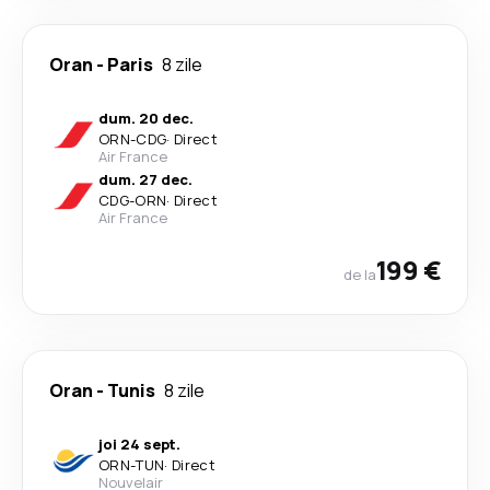
Oran
-
Paris
8 zile
dum. 20 dec.
ORN
-
CDG
·
Direct
Air France
dum. 27 dec.
CDG
-
ORN
·
Direct
Air France
199 €
de la
Oran
-
Tunis
8 zile
joi 24 sept.
ORN
-
TUN
·
Direct
Nouvelair