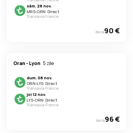
sâm. 28 nov.
MRS
-
ORN
·
Direct
Transavia France
90 €
de la
Oran
-
Lyon
5 zile
dum. 08 nov.
ORN
-
LYS
·
Direct
Transavia France
joi 12 nov.
LYS
-
ORN
·
Direct
Transavia France
96 €
de la