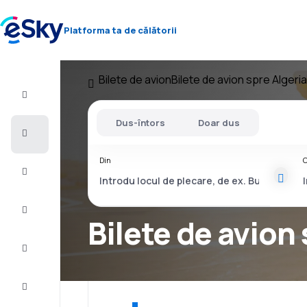
Platforma ta de călătorii
Bilete de avion
Bilete de avion spre Algeria
Zbor+Hotel
Dus-întors
Doar dus
Bilete
de
avion
Din
C
Vacanţe
Vară
2026
Bilete de avion
Iarnă
2026/27
Last
minute