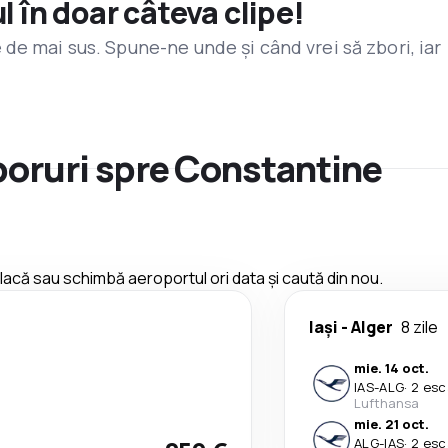
l în doar câteva clipe!
de mai sus. Spune-ne unde și când vrei să zbori, iar
zboruri spre Constantine
 placă sau schimbă aeroportul ori data și caută din nou.
Iași
-
Alger
8 zile
mie. 14 oct.
IAS
-
ALG
·
2 esc
Lufthansa
mie. 21 oct.
ALG
-
IAS
·
2 esc