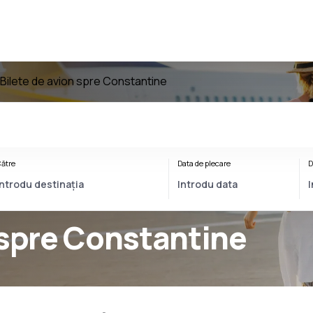
Bilete de avion spre Constantine
ătre
Data de plecare
D
 spre Constantine