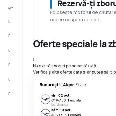
Rezervă-ți zboru
All-
inclusive
Folosește motorul de căutare 
noi ne ocupăm de rest.
City
Break
Cazare
Oferte speciale la 
Oferte
Finalizează
Nu există zboruri pe această rută
călătoria
Verifică și alte oferte care s-ar putea să-ți
Inspiraţie şi
recomandări
București
-
Alger
9 zile
Servicii
vin. 02 oct.
clienți
OTP
-
ALG
·
1 escală
Lufthansa
sâm. 10 oct.
ALG
-
OTP
·
1 escală