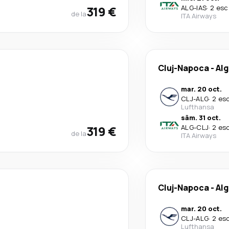
319 €
ALG
-
IAS
·
2 esc
de la
ITA Airways
Cluj-Napoca
-
Alg
mar. 20 oct.
CLJ
-
ALG
·
2 es
Lufthansa
sâm. 31 oct.
319 €
ALG
-
CLJ
·
2 es
de la
ITA Airways
Cluj-Napoca
-
Alg
mar. 20 oct.
CLJ
-
ALG
·
2 es
Lufthansa