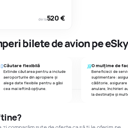
520 €
de la
peri bilete de avion pe eSk
Căutare flexibilă
O mulțime de faci
Extinde căutarea pentru a include
Beneficiezi de servic
aeroporturile din apropiere și
suplimentare: asigu
alege date flexibile pentru a găsi
călătorie, asigurare
cea mai ieftină opțiune.
anulare, închirieri a
la destinaţie și mult
ftine?
are zi comparăm sute de oferte ca să ți le oferim pe