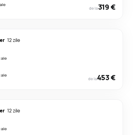
ale
319 €
de la
er
12 zile
cale
cale
453 €
de la
er
12 zile
cale