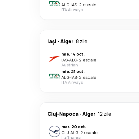
ALG
-
IAS
·
2 escale
ITA Airways
Iași
-
Alger
8 zile
mie. 14 oct.
IAS
-
ALG
·
2 escale
Austrian
mie. 21 oct.
ALG
-
IAS
·
2 escale
ITA Airways
Cluj-Napoca
-
Alger
12 zile
mar. 20 oct.
CLJ
-
ALG
·
2 escale
Lufthansa