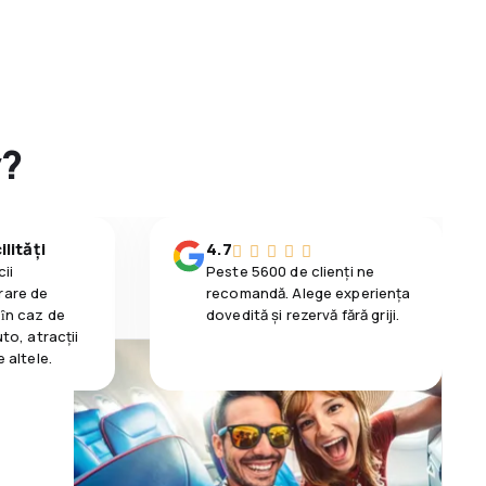
y?
lități
4.7
ii
Peste 5600 de clienți ne
rare de
recomandă. Alege experiența
 ȋn caz de
dovedită și rezervă fără griji.
uto, atracții
e altele.