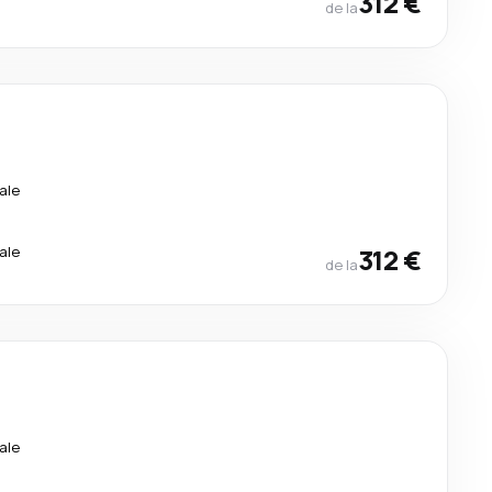
312 €
de la
ale
ale
312 €
de la
ale