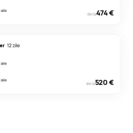
cale
474 €
de la
er
12 zile
cale
cale
520 €
de la