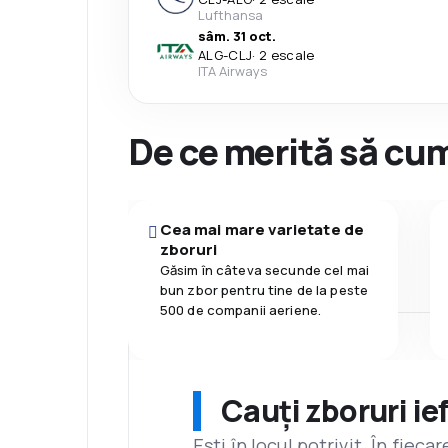
Lufthansa
sâm. 31 oct.
ALG
-
CLJ
·
2 escale
ITA Airways
De ce merită să cum
Cea mai mare varietate de
zboruri
Găsim în câteva secunde cel mai
bun zbor pentru tine de la peste
500 de companii aeriene.
Cauți zboruri ie
Ești în locul potrivit. În fiec