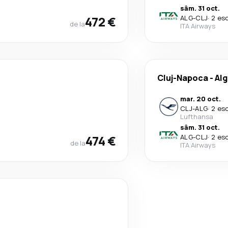
sâm. 31 oct.
472 €
ALG
-
CLJ
·
2 es
de la
ITA Airways
Cluj-Napoca
-
Alg
mar. 20 oct.
CLJ
-
ALG
·
2 es
Lufthansa
sâm. 31 oct.
474 €
ALG
-
CLJ
·
2 es
de la
ITA Airways