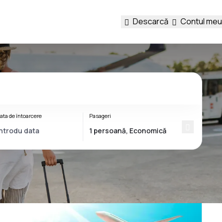
Descarcă
Contul meu
ata de întoarcere
Pasageri