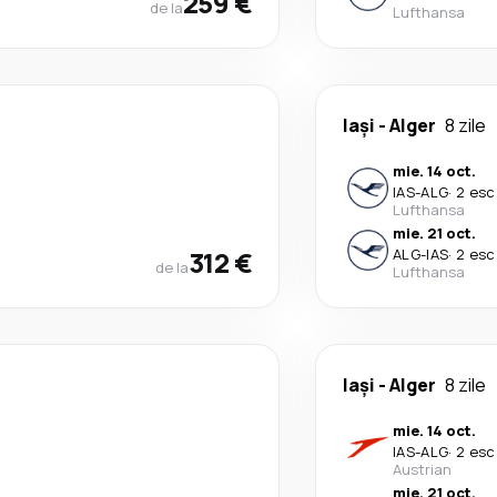
259 €
de la
Lufthansa
Iași
-
Alger
8 zile
mie. 14 oct.
IAS
-
ALG
·
2 esc
Lufthansa
mie. 21 oct.
312 €
ALG
-
IAS
·
2 esc
de la
Lufthansa
Iași
-
Alger
8 zile
mie. 14 oct.
IAS
-
ALG
·
2 esc
Austrian
mie. 21 oct.