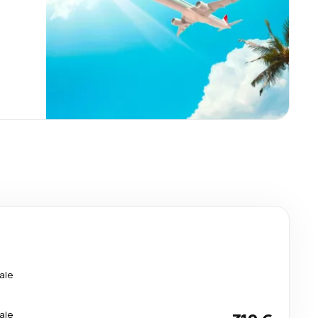
ale
ale