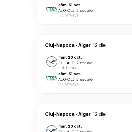
sâm. 31 oct.
ALG
-
CLJ
·
2 escale
ITA Airways
Cluj-Napoca
-
Alger
12 zile
mar. 20 oct.
CLJ
-
ALG
·
2 escale
Lufthansa
sâm. 31 oct.
ALG
-
CLJ
·
2 escale
ITA Airways
Cluj-Napoca
-
Alger
12 zile
mar. 20 oct.
CLJ
-
ALG
·
2 escale