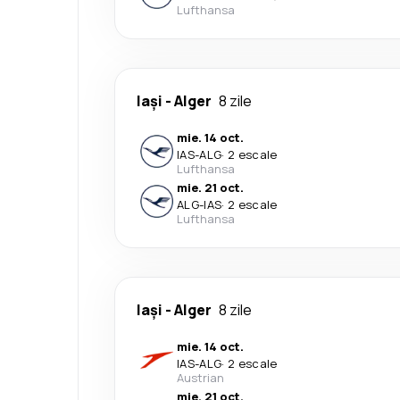
Lufthansa
Iași
-
Alger
8 zile
mie. 14 oct.
IAS
-
ALG
·
2 escale
Lufthansa
mie. 21 oct.
ALG
-
IAS
·
2 escale
Lufthansa
Iași
-
Alger
8 zile
mie. 14 oct.
IAS
-
ALG
·
2 escale
Austrian
mie. 21 oct.