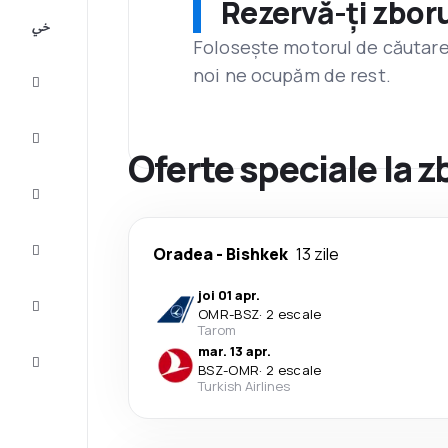
Rezervă-ți zboru
All-
inclusive
Folosește motorul de căutare 
noi ne ocupăm de rest.
City
Break
Cazare
Oferte speciale la z
Oferte
Finalizează
Oradea
-
Bishkek
13 zile
călătoria
joi 01 apr.
Inspiraţie şi
OMR
-
BSZ
·
2 escale
recomandări
Tarom
mar. 13 apr.
Servicii
BSZ
-
OMR
·
2 escale
clienți
Turkish Airlines