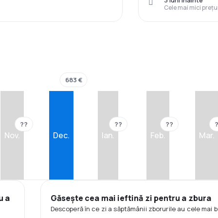
3 luni înainte
Cele mai mici prețu
683 €
??
??
??
Nov.
Dec.
Ian.
Feb.
Mar.
u a
Găsește cea mai ieftină zi pentru a zbura
Descoperă în ce zi a săptămânii zborurile au cele mai b