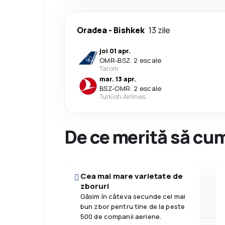
Oradea
-
Bishkek
13 zile
joi 01 apr.
OMR
-
BSZ
·
2 escale
Tarom
mar. 13 apr.
BSZ
-
OMR
·
2 escale
Turkish Airlines
De ce merită să cum
Cea mai mare varietate de
zboruri
Găsim în câteva secunde cel mai
bun zbor pentru tine de la peste
500 de companii aeriene.