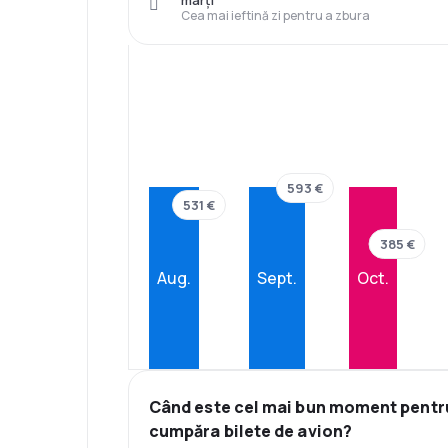
marți
Cea mai ieftină zi pentru a zbura
593 €
531 €
385 €
Aug.
Sept.
Oct.
Când este cel mai bun moment pentr
cumpăra bilete de avion?