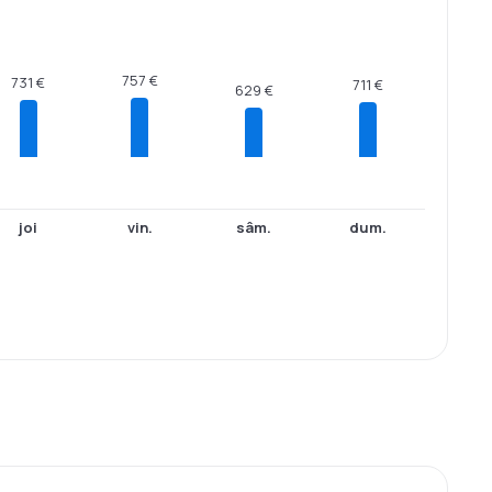
757 €
731 €
711 €
629 €
joi
vin.
sâm.
dum.