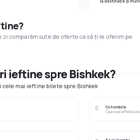
la destinaţie și mult
ftine?
are zi comparăm sute de oferte ca să ți le oferim pe
i ieftine spre Bishkek?
 cele mai ieftine bilete spre Bishkek
Octombrie
Cea mai ieftină lun