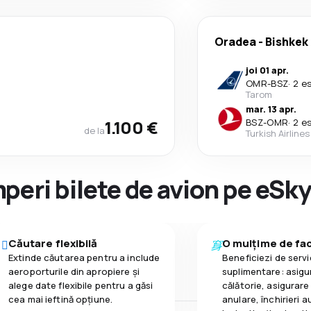
Oradea
-
Bishkek
joi 01 apr.
OMR
-
BSZ
·
2 e
Tarom
mar. 13 apr.
1.100 €
BSZ
-
OMR
·
2 e
de la
Turkish Airlines
peri bilete de avion pe eSk
Căutare flexibilă
O mulțime de faci
Extinde căutarea pentru a include
Beneficiezi de servic
aeroporturile din apropiere și
suplimentare: asigu
alege date flexibile pentru a găsi
călătorie, asigurare
cea mai ieftină opțiune.
anulare, închirieri a