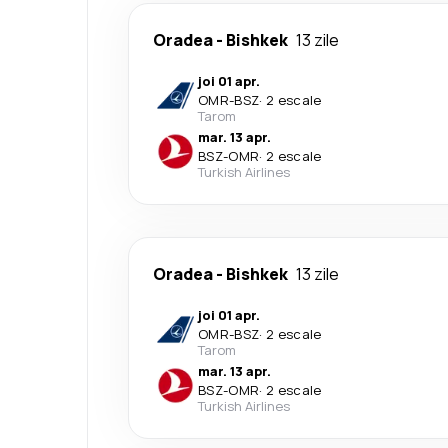
Oradea
-
Bishkek
13 zile
joi 01 apr.
OMR
-
BSZ
·
2 escale
Tarom
mar. 13 apr.
BSZ
-
OMR
·
2 escale
Turkish Airlines
Oradea
-
Bishkek
13 zile
joi 01 apr.
OMR
-
BSZ
·
2 escale
Tarom
mar. 13 apr.
BSZ
-
OMR
·
2 escale
Turkish Airlines