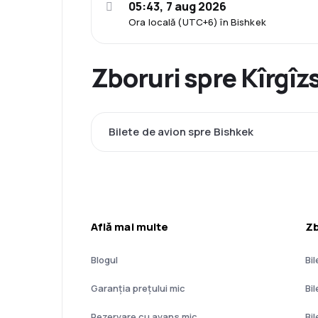
05:43, 7 aug 2026
Ora locală (UTC+6) în Bishkek
Zboruri spre Kîrgîz
Bilete de avion spre Bishkek
Află mai multe
Zb
Blogul
Bil
Garanția prețului mic
Bi
Rezervare cu avans mic
Bi