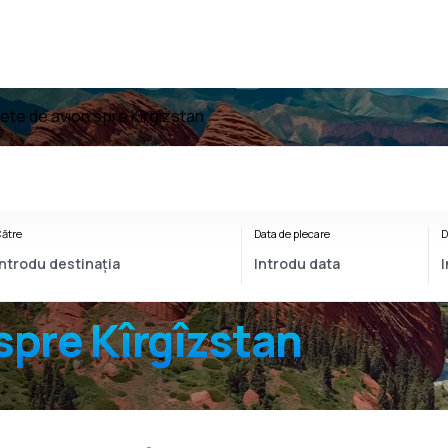
lete de avion spre Kîrgîzstan
ătre
Data de plecare
D
spre Kîrgîzstan