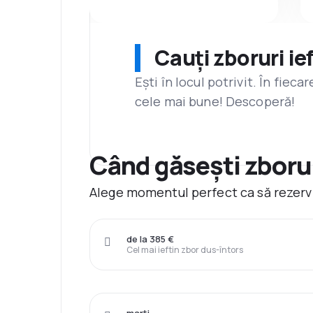
Cauți zboruri ie
Ești în locul potrivit. În fiec
cele mai bune! Descoperă!
Când găsești zborur
Alege momentul perfect ca să rezervi
de la 385 €
Cel mai ieftin zbor dus-întors