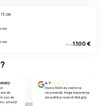
13 zile
scale
scale
1.100 €
de la
y?
lități
4.7
ii
Peste 5600 de clienți ne
rare de
recomandă. Alege experiența
 ȋn caz de
dovedită și rezervă fără griji.
uto, atracții