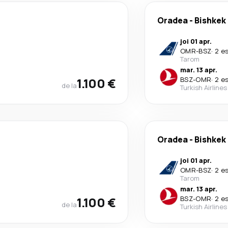
Oradea
-
Bishkek
joi 01 apr.
OMR
-
BSZ
·
2 e
Tarom
mar. 13 apr.
1.100 €
BSZ
-
OMR
·
2 e
de la
Turkish Airlines
Oradea
-
Bishkek
joi 01 apr.
OMR
-
BSZ
·
2 e
Tarom
mar. 13 apr.
1.100 €
BSZ
-
OMR
·
2 e
de la
Turkish Airlines