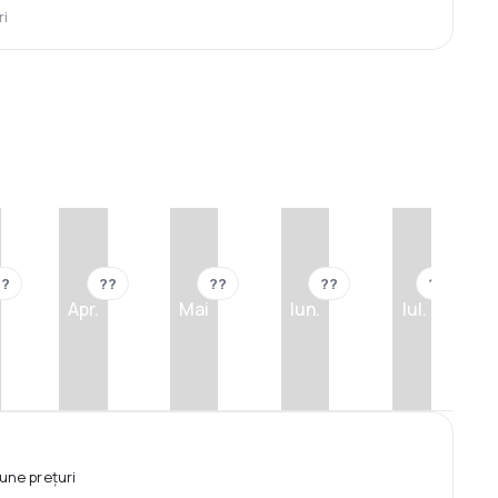
ri
??
??
??
??
??
Apr.
Mai
Iun.
Iul.
une prețuri