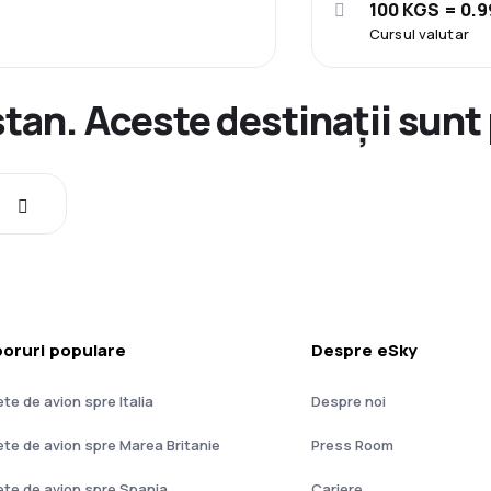
100 KGS = 0.9
Cursul valutar
stan. Aceste destinații sunt
oruri populare
Despre eSky
ete de avion spre Italia
Despre noi
lete de avion spre Marea Britanie
Press Room
lete de avion spre Spania
Cariere