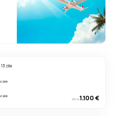
13 zile
scale
scale
1.100 €
de la