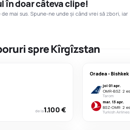
l în doar câteva clipe!
de mai sus. Spune-ne unde și când vrei să zbori, iar
boruri spre Kîrgîzstan
Oradea
-
Bishkek
joi 01 apr.
OMR
-
BSZ
·
2 e
Tarom
mar. 13 apr.
1.100 €
BSZ
-
OMR
·
2 e
de la
Turkish Airlines