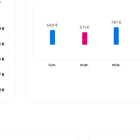
e
787 €
668 €
571 €
1 €
 €
 €
lun.
mar.
mie.
 €
1 €