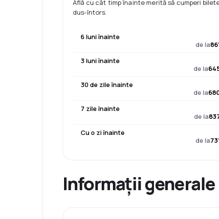
Află cu cât timp înainte merită să cumperi bilet
dus-întors.
6 luni înainte
de la
86
3 luni înainte
de la
645
30 de zile înainte
de la
680
7 zile înainte
de la
837
Cu o zi înainte
de la
73
Informații generale