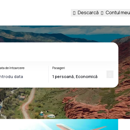
Descarcă
Contul meu
ata de întoarcere
Pasageri