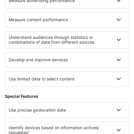
Cariere
Termeni şi condiţii
Rezervările mele
Politica de Confidențialitate
Politică cookie
Asistenţă şi contact
Confidențialitate
Țări
Siteuri internaționale