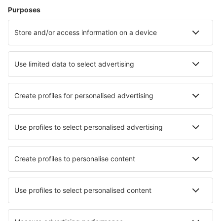
Zbor+Hotel
Hoteluri
Transferuri aeroport
Află mai multe
Garanția prețului mic
Aplicație mobilă
Companii aeriene
Wizz Air
Tarom
HiSky
Ryanair
Lufthansa
Despre eSky
Blogul