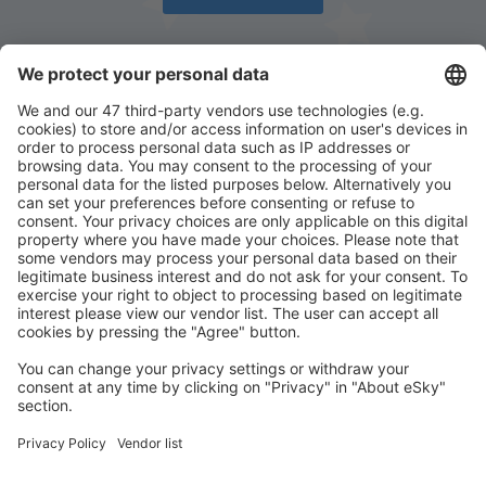
Descarcă aplicația noastră
și organizează-ţi
convenabil călătoriile
Planifică-ți călătoria
Bilete de avion
Cazare