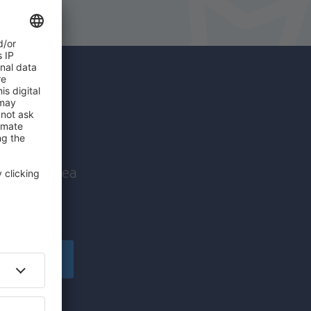
c mai
nice înaintea
!
Înscriere
să primesc