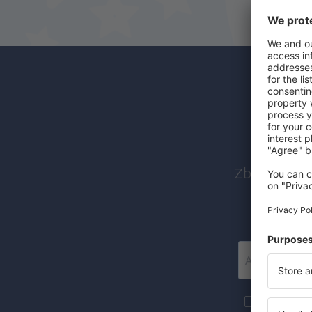
Abon
Zboruri ieft
Mai multe c