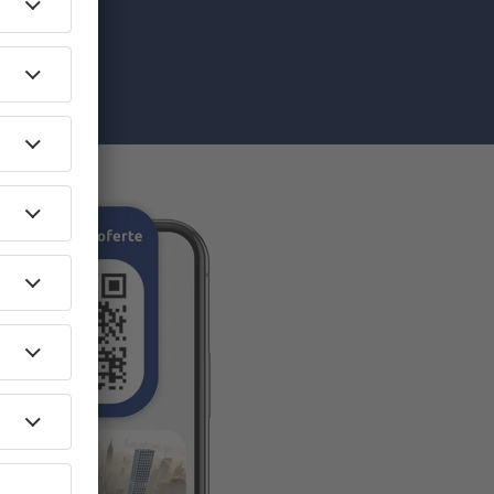
pe care am
re”