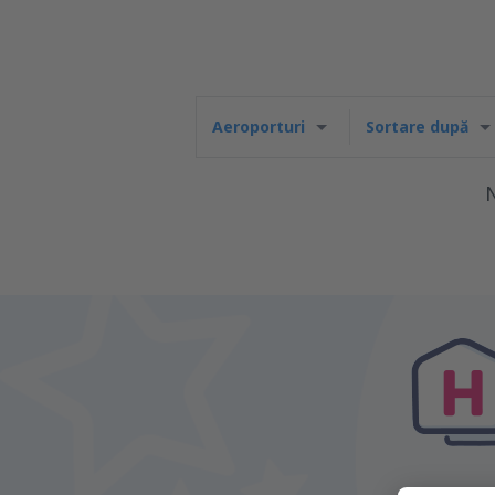
Aeroporturi
Sortare după
N