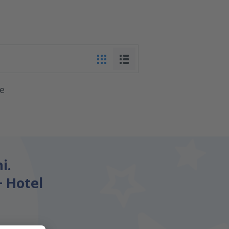
te
i.
+ Hotel