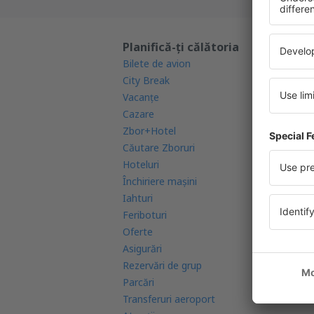
Planifică-ți călătoria
Af
Bilete de avion
Ga
City Break
Ap
Vacanţe
Ra
Cazare
Co
Zbor+Hotel
Co
Căutare Zboruri
Re
Hoteluri
Ae
Închiriere mașini
Re
Iahturi
Ca
Feriboturi
In
Oferte
FA
Asigurări
Rezervări de grup
Parcări
Transferuri aeroport