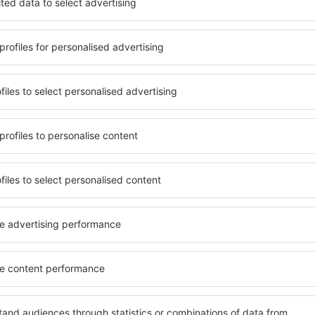
formaționale (sub formă de newsletter) de la eSky.pl S.A. la adresa de e-mail 
 căsuței de mai sus, furnizarea adresei de e-mail și apăsarea butonului „Înscrie
t), vă dați acordul ca datele dumneavoastră personale
eSky.pl S.A.
eSky.pl S.A.
rcă aplicația noastră
anizează-ţi convenabil
iile
bine evaluată aplicație din categoria călătoriilor
rte zilnice la îndemână
zervările tale într-un singur loc