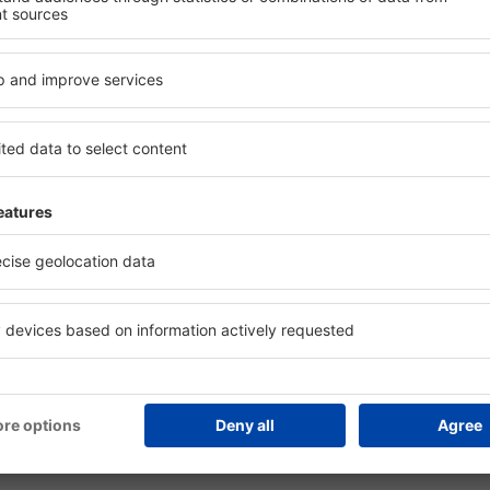
lă mai multe
Companii aeriene
ranția prețului mic
Wizz Air
licație mobilă
Tarom
dar de zboruri
HiSky
mpanii aeriene
Ryanair
mpanii aeriene naţionale
Lufthansa
cenzii companii aeriene
Turkish Airlines
roporturi
Pegasus
cenzii aeroporturi
KLM
lendar de prețuri
easyJet
formații bagaje
Austrian Airlines
Q - Ghid de călătorie