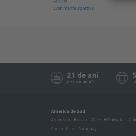
Atracţii
Evenimente sportive
21 de ani
de experiență
ță
America de Sud
Argentina
Bolivia
Chile
El Salvador
Col
Puerto Rico
Paraguay