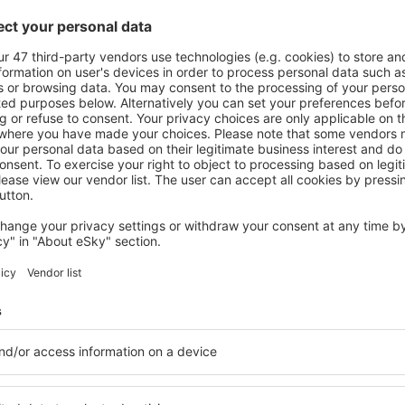
Explorează
ații la newsletter călătores
mult cu mai puțin
ine, city break-uri, vacanțe – profită de ofertele u
tuturor.
Trimitem doar ce e mai bun, pe cuvânt de turişti
ălătorii la prețuri avantajoase în newsletter-ul nostru
. Sunt de acord 