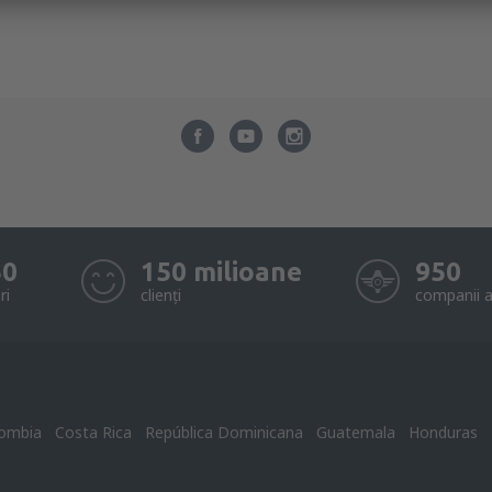
50
150 milioane
950
ri
clienți
companii a
ombia
Costa Rica
República Dominicana
Guatemala
Honduras