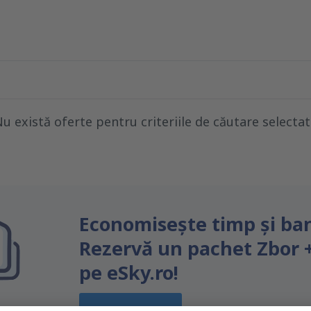
u există oferte pentru criteriile de căutare selecta
Economiseşte timp și ban
Rezervă un pachet Zbor 
pe eSky.ro!