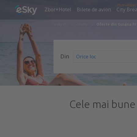
Zbor+Hotel
Zbor+Hotel
Bilete de avion
City Bre
eSky.ro
Oferte
Oferte din Guiana Fr
Din
Cele mai bune