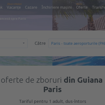
Zbor+Hotel
NOU
ak
Vacanţe
Cazare
Închiriere mașini
Oferte
Transfe
anceză spre Paris
Către
 oferte de zboruri
din Guiana
Paris
Tariful pentru 1 adult, dus-întors