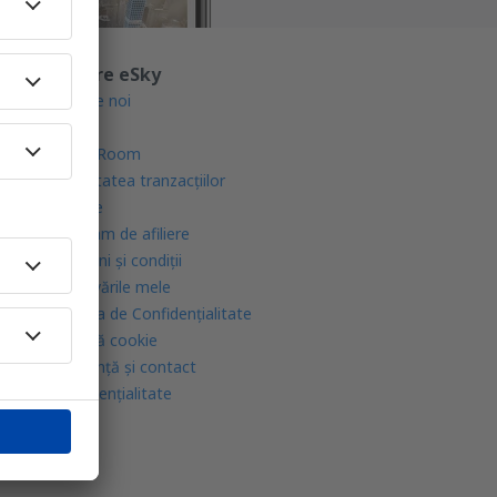
Despre eSky
Despre noi
Blogul
Press Room
Securitatea tranzacţiilor
Cariere
Program de afiliere
Termeni şi condiţii
Rezervările mele
Politica de Confidențialitate
Politică cookie
Asistenţă şi contact
Confidențialitate