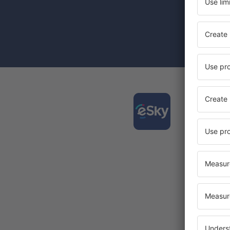
materiale in
furnizat-o.
Prin bifarea
(concomiten
Desca
și org
călător
Cea mai 
Noi ofe
Toate re