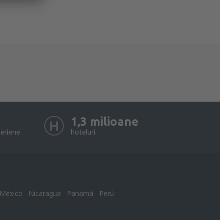
1,3 milioane
eriene
hoteluri
México
Nicaragua
Panamá
Perú