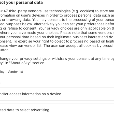
ații la newsletter călătores
mult cu mai puțin
ine, city break-uri, vacanțe – profită de ofertele u
tuturor.
Trimitem doar ce e mai bun, pe cuvânt de turişti
ălătorii la prețuri avantajoase în newsletter-ul nostru
. Sunt de acord 
formaționale (sub formă de newsletter) de la eSky.pl S.A. la adresa de e-mail 