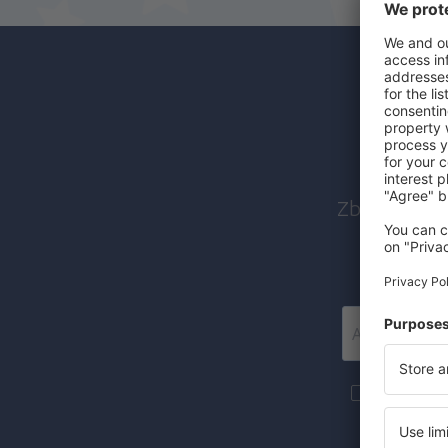
Abon
Zboruri ieft
Mai multe c
materiale in
furnizat-o.