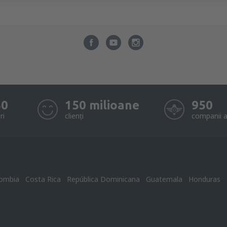
50
150 milioane
950
ri
clienți
companii a
ombia
Costa Rica
República Dominicana
Guatemala
Honduras