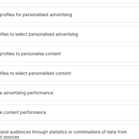
 căsuței de mai sus, furnizarea adresei de e-mail și apăsarea butonului „Înscrie
t), vă dați acordul ca datele dumneavoastră personale
eSky.pl S.A.
eSky.pl S.A.
rcă aplicația noastră
anizează-ţi convenabil
iile
bine evaluată aplicație din categoria călătoriilor
rte zilnice la îndemână
zervările tale într-un singur loc