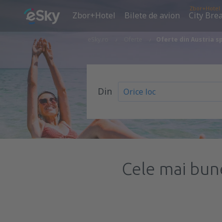
Zbor+Hotel
Zbor+Hotel
Bilete de avion
City Bre
eSky.ro
Oferte
Oferte din Austria s
Din
Cele mai bun