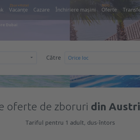
Zbor+Hotel
NOU
ak
Vacanţe
Cazare
Închiriere mașini
Oferte
Transfe
pre Dubai
Către
e oferte de zboruri
din Austr
Tariful pentru 1 adult, dus-întors