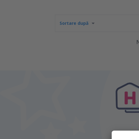
Sortare după
N