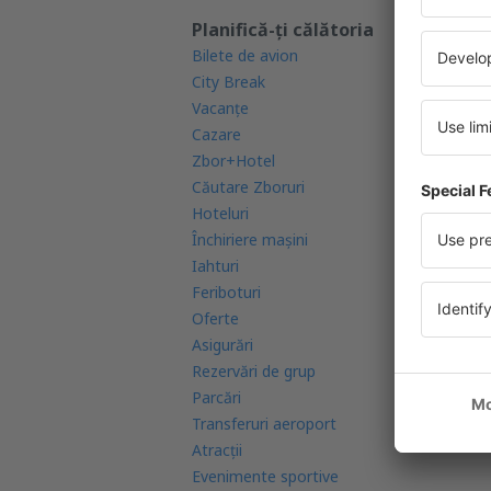
Planifică-ți călătoria
Af
Bilete de avion
Ga
City Break
Ap
Vacanţe
Ra
Cazare
Co
Zbor+Hotel
Co
Căutare Zboruri
Re
Hoteluri
Ae
Închiriere mașini
Re
Iahturi
Ca
Feriboturi
In
Oferte
FA
Asigurări
Rezervări de grup
Parcări
Transferuri aeroport
Atracţii
Evenimente sportive