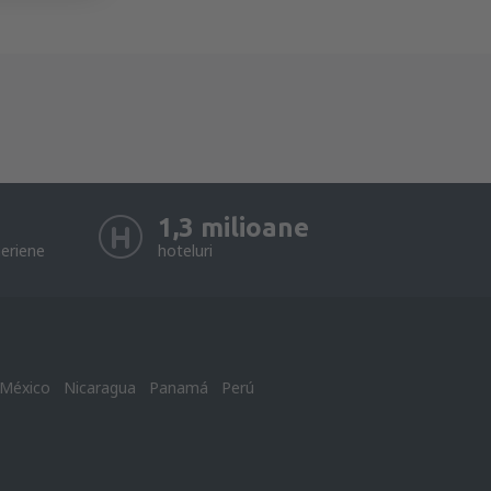
1,3 milioane
eriene
hoteluri
México
Nicaragua
Panamá
Perú