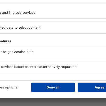
lă mai multe
Companii aeriene
ranția prețului mic
Wizz Air
licație mobilă
Tarom
dar de zboruri
HiSky
mpanii aeriene
Ryanair
mpanii aeriene naţionale
Lufthansa
cenzii companii aeriene
Turkish Airlines
roporturi
Pegasus
cenzii aeroporturi
KLM
lendar de prețuri
easyJet
formații bagaje
Austrian Airlines
Q - Ghid de călătorie