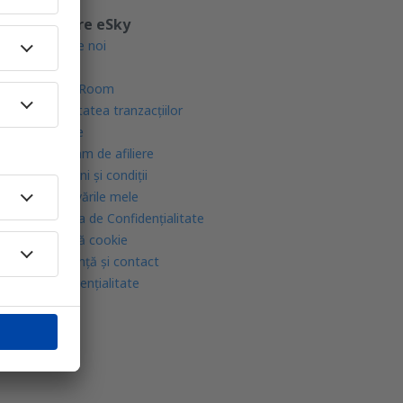
Despre eSky
Despre noi
Blogul
Press Room
Securitatea tranzacţiilor
Cariere
Program de afiliere
Termeni şi condiţii
Rezervările mele
Politica de Confidențialitate
Politică cookie
Asistenţă şi contact
Confidențialitate