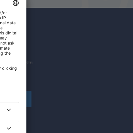
c mai
nice înaintea
!
Înscriere
să primesc
pe care am