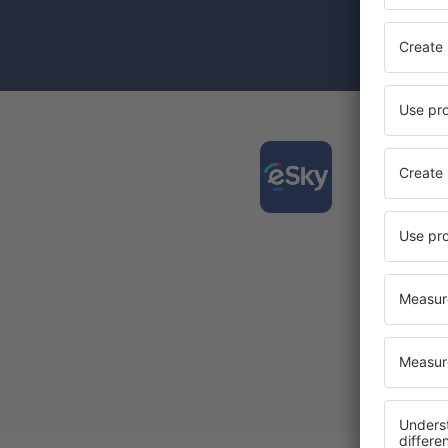
Prin bifarea
(concomiten
Desca
și org
călător
Cea mai 
Noi ofe
Toate re