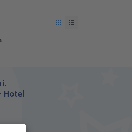
te
i.
+ Hotel