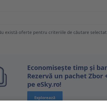
u există oferte pentru criteriile de căutare selecta
Economiseşte timp și ban
Rezervă un pachet Zbor 
pe eSky.ro!
Explorează