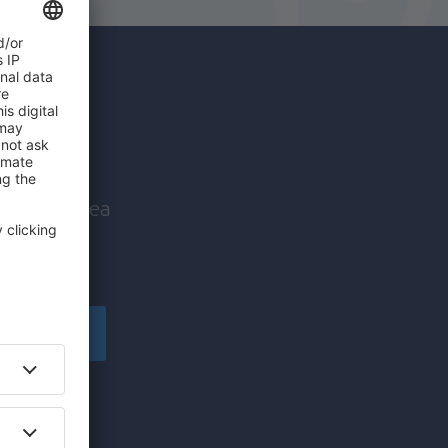
c mai
nice înaintea
!
Înscriere
să primesc
pe care am