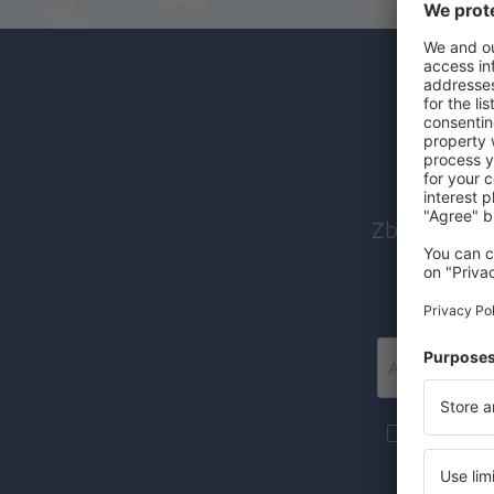
Abon
Zboruri ieft
Mai multe c
materiale in
furnizat-o.