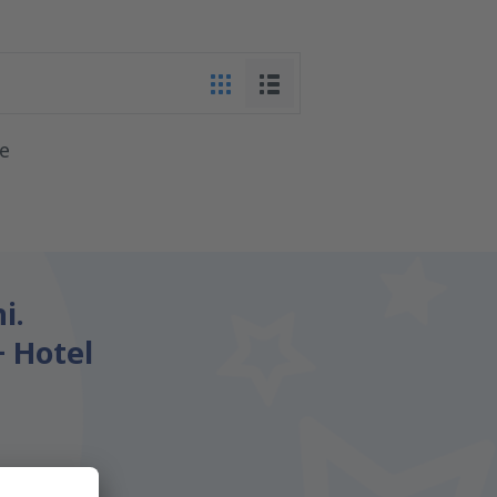
te
i.
+ Hotel