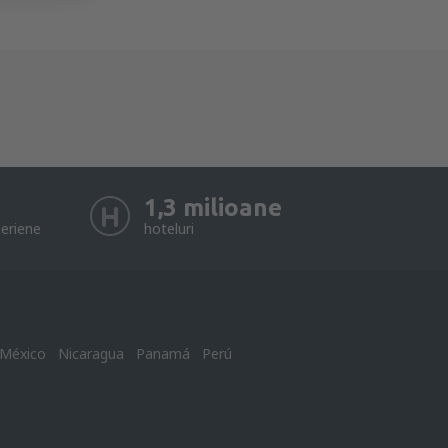
1,3 milioane
eriene
hoteluri
México
Nicaragua
Panamá
Perú