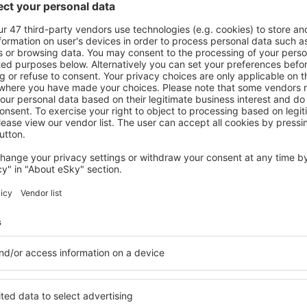
ații la newsletter călătores
mult cu mai puțin
ine, city break-uri, vacanțe – profită de ofertele u
tuturor.
Trimitem doar ce e mai bun, pe cuvânt de turişti
ălătorii la prețuri avantajoase în newsletter-ul nostru
. Sunt de acord 
formaționale (sub formă de newsletter) de la eSky.pl S.A. la adresa de e-mail 