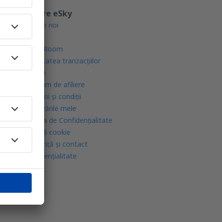
Despre eSky
Despre noi
Blogul
Press Room
Securitatea tranzacţiilor
Cariere
Program de afiliere
Termeni şi condiţii
Rezervările mele
Politica de Confidențialitate
Politică cookie
Asistenţă şi contact
Confidențialitate