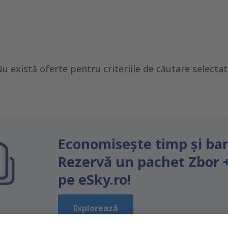
u există oferte pentru criteriile de căutare selecta
Economiseşte timp și ban
Rezervă un pachet Zbor 
pe eSky.ro!
Explorează