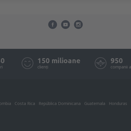
50
150 milioane
950
ri
clienți
companii a
ombia
Costa Rica
República Dominicana
Guatemala
Honduras