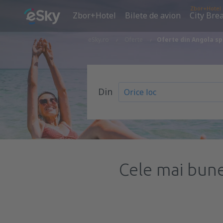
Zbor+Hotel
Zbor+Hotel
Bilete de avion
City Bre
eSky.ro
Oferte
Oferte din Angola s
Din
Cele mai bune