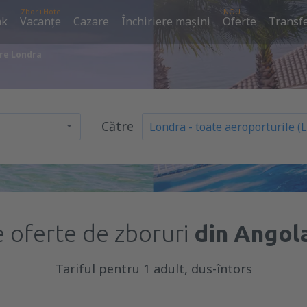
Zbor+Hotel
NOU
ak
Vacanţe
Cazare
Închiriere mașini
Oferte
Transfe
pre Londra
Către
 oferte de zboruri
din Angol
Tariful pentru 1 adult, dus-întors