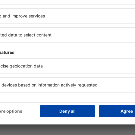
lă mai multe
Companii aeriene
ranția prețului mic
Wizz Air
licație mobilă
Tarom
dar de zboruri
HiSky
mpanii aeriene
Ryanair
mpanii aeriene naţionale
Lufthansa
cenzii companii aeriene
Turkish Airlines
roporturi
Pegasus
cenzii aeroporturi
KLM
lendar de prețuri
easyJet
formații bagaje
Austrian Airlines
Q - Ghid de călătorie