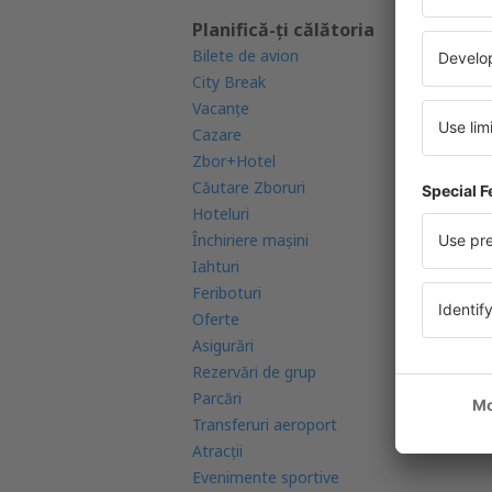
Planifică-ți călătoria
Af
Bilete de avion
Ga
City Break
Ap
Vacanţe
Ra
Cazare
Co
Zbor+Hotel
Co
Căutare Zboruri
Re
Hoteluri
Ae
Închiriere mașini
Re
Iahturi
Ca
Feriboturi
In
Oferte
FA
Asigurări
Rezervări de grup
Parcări
Transferuri aeroport
Atracţii
Evenimente sportive