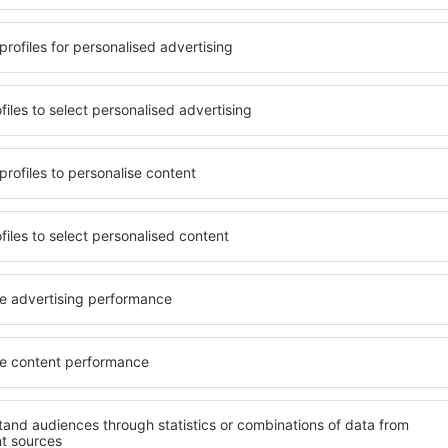
 căsuței de mai sus, furnizarea adresei de e-mail și apăsarea butonului „Înscrie
t), vă dați acordul ca datele dumneavoastră personale
eSky.pl S.A.
eSky.pl S.A.
rcă aplicația noastră
anizează-ţi convenabil
iile
bine evaluată aplicație din categoria călătoriilor
rte zilnice la îndemână
zervările tale într-un singur loc