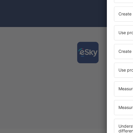
Prin bifarea
(concomiten
Desca
și org
călător
Cea mai 
Noi ofe
Toate re