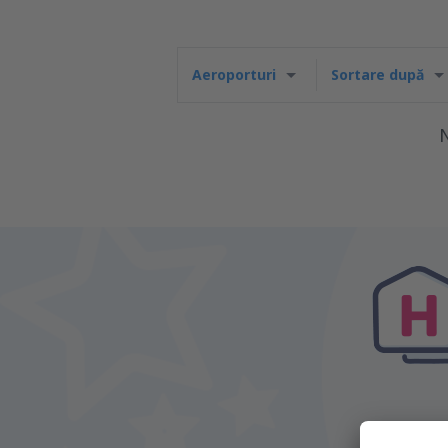
Aeroporturi
Sortare după
N