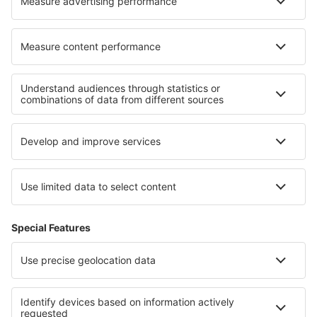
Cariere
Termeni şi condiţii
Rezervările mele
Politica de Confidențialitate
Politică cookie
Asistenţă şi contact
Confidențialitate
Țări
Siteuri internaționale