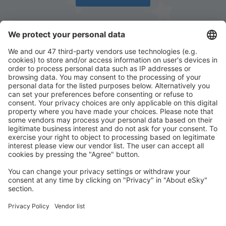
Descarcă aplicația noastră
și organizează-ţi
convenabil călătoriile
Planifică-ți călătoria
Bilete de avion
Cazare