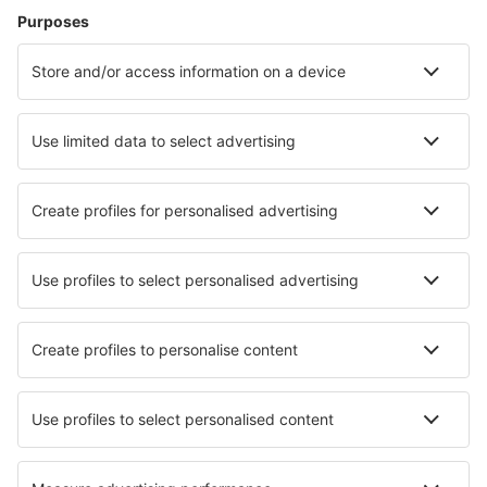
Zbor+Hotel
Hoteluri
Transferuri aeroport
Află mai multe
Garanția prețului mic
Aplicație mobilă
Companii aeriene
Wizz Air
Tarom
HiSky
Ryanair
Lufthansa
Despre eSky
Blogul