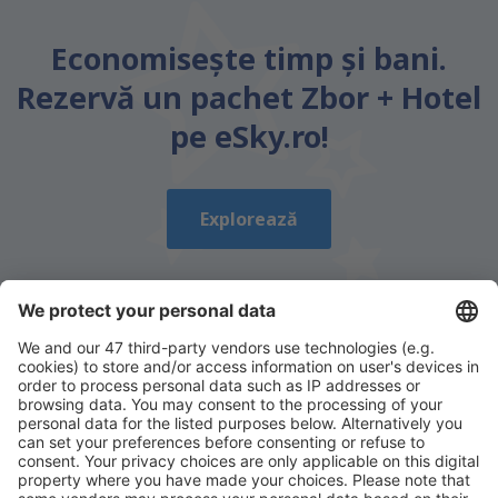
Economiseşte timp și bani.
Rezervă un pachet Zbor + Hotel
pe eSky.ro!
Explorează
Descarcă aplicația noastră
și organizează-ţi
convenabil călătoriile