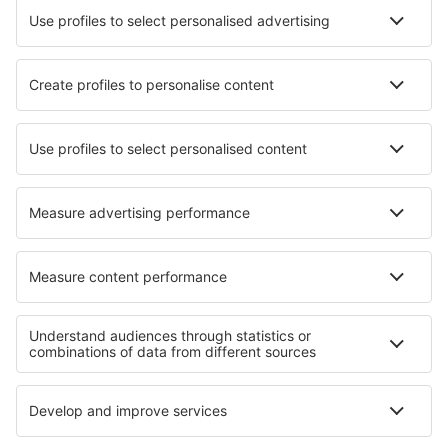
Wizz Air
Tarom
HiSky
Ryanair
Lufthansa
Despre eSky
Blogul
Cariere
Termeni şi condiţii
Rezervările mele
Politica de Confidențialitate
Politică cookie
Asistenţă şi contact
Confidențialitate