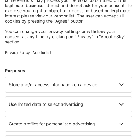
Planifică-ți călătoria
Bilete de avion
Cazare
Zbor+Hotel
Hoteluri
Transferuri aeroport
Află mai multe
Garanția prețului mic
Aplicație mobilă
Companii aeriene