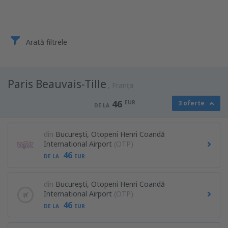
Arată filtrele
Paris Beauvais-Tille
Franţa
46
EUR
3 oferte
DE LA
din
București, Otopeni Henri Coandă
International Airport
(OTP)
46
DE LA
EUR
din
București, Otopeni Henri Coandă
International Airport
(OTP)
46
DE LA
EUR