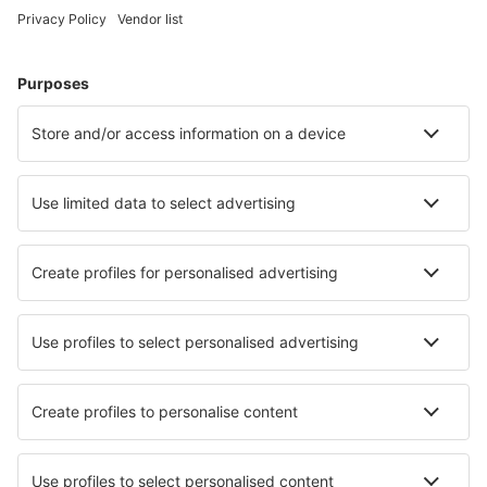
Bilete de avion
Cazare
Zbor+Hotel
Hoteluri
Transferuri aeroport
Află mai multe
Garanția prețului mic
Aplicație mobilă
Companii aeriene
Wizz Air
Tarom
HiSky
Ryanair
Lufthansa