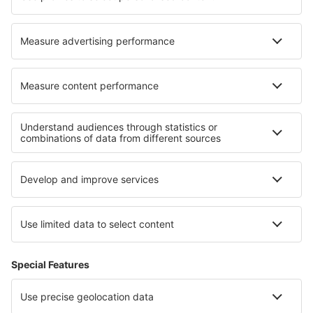
Despre eSky
Blogul
Cariere
Termeni şi condiţii
Rezervările mele
Politica de Confidențialitate
Politică cookie
Asistenţă şi contact
Confidențialitate
Țări