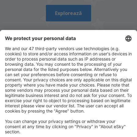
Explorează
Descarcă aplicația noastră
și organizează-ţi
convenabil călătoriile
Planifică-ți călătoria