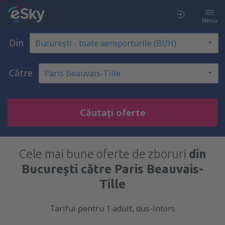
Meniu
Din
Către
Căutați oferte
Cele mai bune oferte de zboruri
din
București către Paris Beauvais-
Tille
Tariful pentru 1 adult, dus-întors