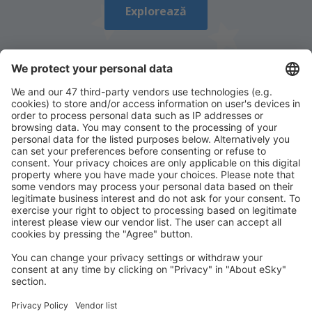
Explorează
Descarcă aplicația noastră
și organizează-ţi
convenabil călătoriile
Planifică-ți călătoria
Bilete de avion