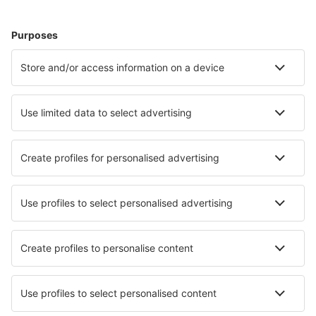
Cazare
Zbor+Hotel
Hoteluri
Transferuri aeroport
Află mai multe
Garanția prețului mic
Aplicație mobilă
Companii aeriene
Wizz Air
Tarom
HiSky
Ryanair
Lufthansa
Despre eSky