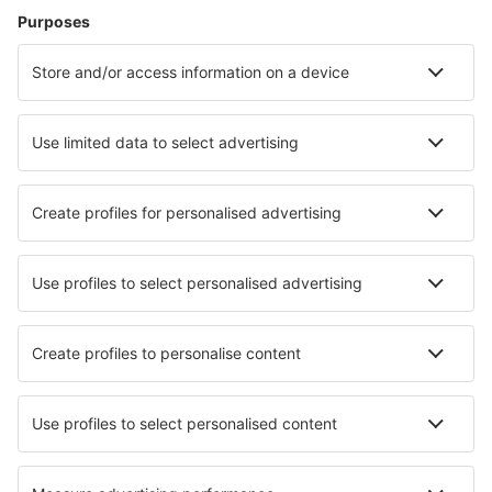
Zbor+Hotel
Hoteluri
Transferuri aeroport
Află mai multe
Garanția prețului mic
Aplicație mobilă
Companii aeriene
Wizz Air
Tarom
HiSky
Ryanair
Lufthansa
Despre eSky
Blogul