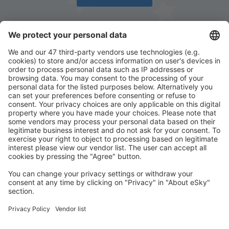
Descarcă aplicația noastră
și organizează-ţi
convenabil călătoriile
Planifică-ți călătoria
Bilete de avion
Cazare