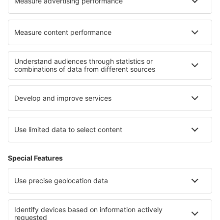
Cariere
Termeni şi condiţii
Rezervările mele
Politica de Confidențialitate
Politică cookie
Asistenţă şi contact
Confidențialitate
Țări
Siteuri internaționale