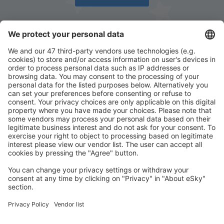
Descarcă aplicația noastră
și organizează-ţi
convenabil călătoriile
Planifică-ți călătoria
Bilete de avion
Cazare