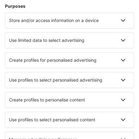
Zbor+Hotel
Hoteluri
Transferuri aeroport
Află mai multe
Garanția prețului mic
Aplicație mobilă
Companii aeriene
Wizz Air
Tarom
HiSky
Ryanair
Lufthansa
Despre eSky
Blogul