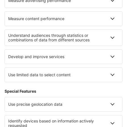
Cariere
Termeni şi condiţii
Rezervările mele
Politica de Confidențialitate
Politică cookie
Asistenţă şi contact
Confidențialitate
Țări
Siteuri internaționale