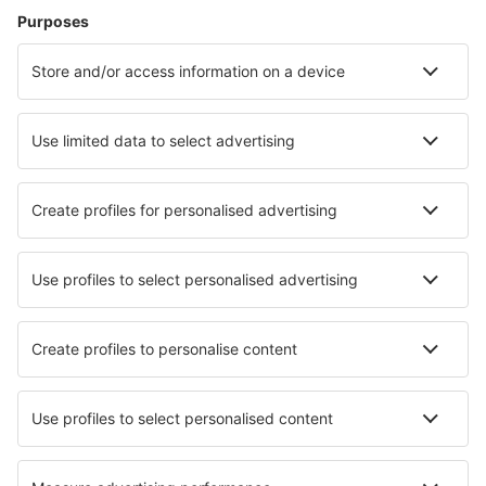
Zbor+Hotel
Hoteluri
Transferuri aeroport
Află mai multe
Garanția prețului mic
Aplicație mobilă
Companii aeriene
Wizz Air
Tarom
HiSky
Ryanair
Lufthansa
Despre eSky
Blogul