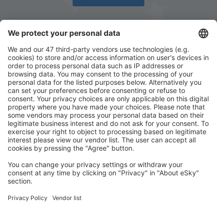
Descarcă aplicația noastră
și organizează-ţi
convenabil călătoriile
Planifică-ți călătoria
Bilete de avion
Cazare