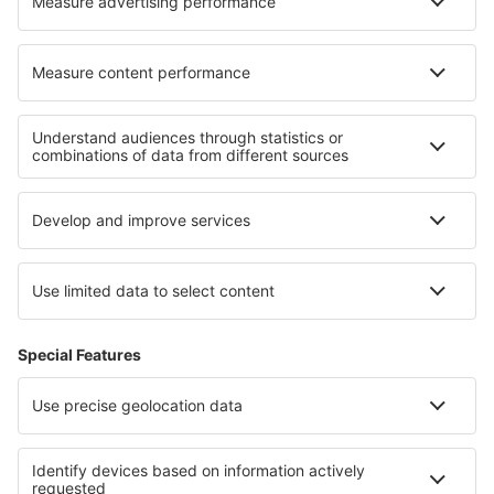
Cariere
Termeni şi condiţii
Rezervările mele
Politica de Confidențialitate
Politică cookie
Asistenţă şi contact
Confidențialitate
Țări
Siteuri internaționale