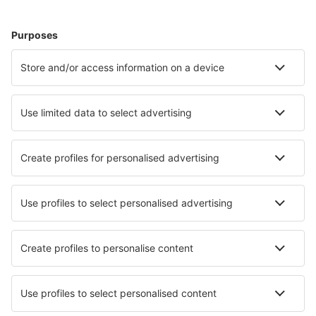
Cazare
Zbor+Hotel
Hoteluri
Transferuri aeroport
Află mai multe
Garanția prețului mic
Aplicație mobilă
Companii aeriene
Wizz Air
Tarom
HiSky
Ryanair
Lufthansa
Despre eSky