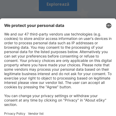
Explorează
Descarcă aplicația noastră
și organizează-ţi
convenabil călătoriile
Planifică-ți călătoria
Bilete de avion