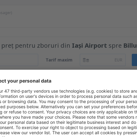
asager)
e preț pentru zboruri din
Iași Airport
spre
Bill
Tarif maxim
EUR
la prețuri avantajoase în newsletter-ul nostru.
Sunt de acord să primesc m
 care am furnizat-o.
i multe oferte pentru dumneavoas