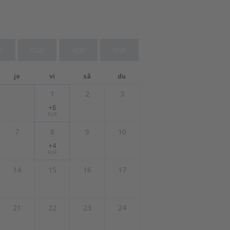
b
mar
apr
mai
jo
vi
sâ
du
1
2
3
+8
EUR
7
8
9
10
+4
EUR
14
15
16
17
21
22
23
24