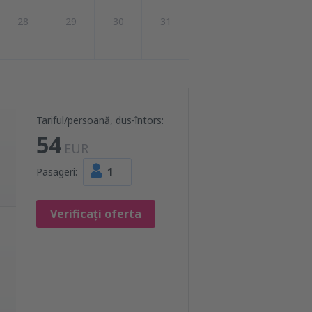
28
29
30
31
Tariful/persoană, dus-întors:
54
EUR
1
Pasageri:
Verificați oferta