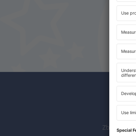
Abon
Zboruri ieft