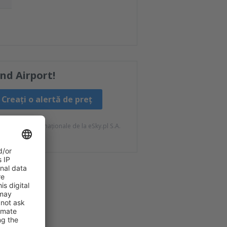
und Airport!
Creați o alertă de preț
ateriale informaționale de la eSky.pl S.A.
tră