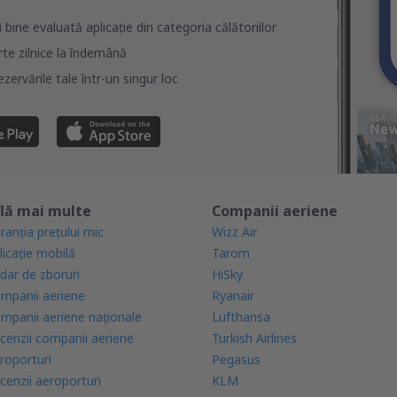
bine evaluată aplicație din categoria călătoriilor
rte zilnice la îndemână
zervările tale într-un singur loc
lă mai multe
Companii aeriene
ranția prețului mic
Wizz Air
licație mobilă
Tarom
dar de zboruri
HiSky
mpanii aeriene
Ryanair
mpanii aeriene naţionale
Lufthansa
cenzii companii aeriene
Turkish Airlines
roporturi
Pegasus
cenzii aeroporturi
KLM