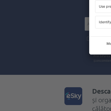
Mai multe c
materiale in
furnizat-o.
Prin bifarea
(concomiten
Desca
și org
călător