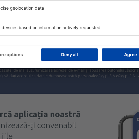
Trimitem doar ce e mai bun, pe cuvânt de turişti
ălătorii la prețuri avantajoase în newsletter-ul nostru
. Sunt de acord 
formaționale (sub formă de newsletter) de la eSky.pl S.A. la adresa de e-mail 
 căsuței de mai sus, furnizarea adresei de e-mail și apăsarea butonului „Înscrie
t), vă dați acordul ca datele dumneavoastră personale
eSky.pl S.A.
eSky.pl S.A.
rcă aplicația noastră
anizează-ţi convenabil
iile