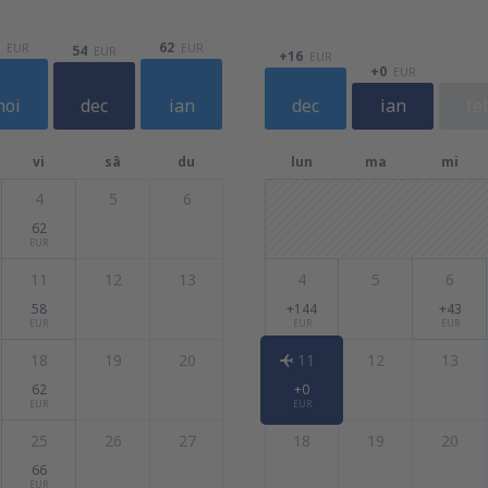
62
EUR
EUR
54
EUR
+16
EUR
+0
EUR
noi
dec
ian
dec
ian
fe
vi
sâ
du
lun
ma
mi
4
5
6
62
EUR
11
12
13
4
5
6
58
+144
+43
EUR
EUR
EUR
18
19
20
11
12
13
62
+0
EUR
EUR
25
26
27
18
19
20
66
EUR