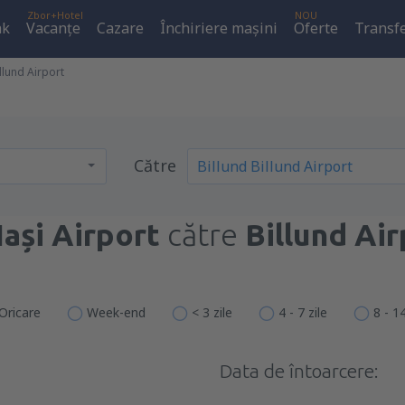
Zbor+Hotel
NOU
ak
Vacanţe
Cazare
Închiriere mașini
Oferte
Transfe
illund Airport
Către
Iași Airport
către
Billund Air
Oricare
Week-end
< 3 zile
4 - 7 zile
8 - 14
Data de întoarcere: