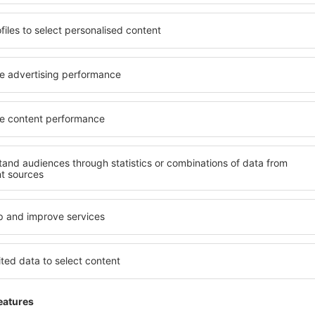
Economiseşte timp și ban
Rezervă un pachet Zbor 
pe eSky.ro!
Explorează
ații la newsletter călătores
mult cu mai puțin
ine, city break-uri, vacanțe – profită de ofertele u
tuturor.