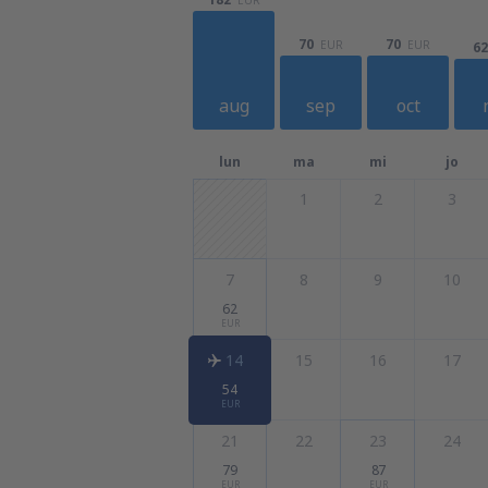
70
70
EUR
EUR
62
aug
sep
oct
lun
ma
mi
jo
1
2
3
7
8
9
10
62
EUR
14
15
16
17
54
EUR
21
22
23
24
79
87
EUR
EUR