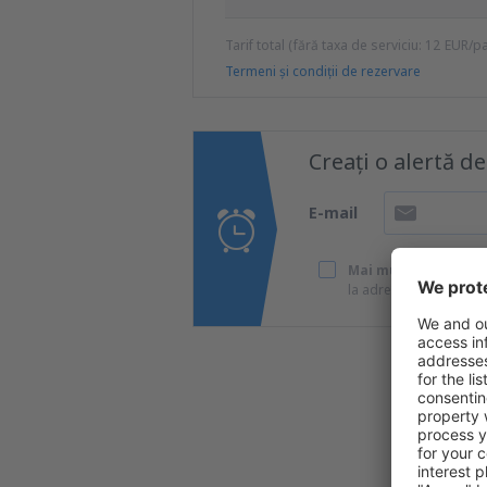
Tarif total (fără taxa de serviciu:
12
EUR
/p
Termeni şi condiţii de rezervare
Creați o alertă d
E-mail
Mai multe călătorii 
la adresa de e-mail pe
Ma