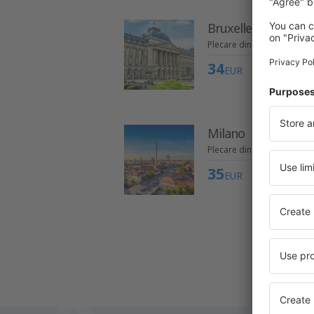
Bruxelles
Plecare din Iași
34
EUR
Milano
Plecare din Iași
35
EUR