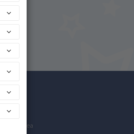
i.
+ Hotel
c mai
nice înaintea