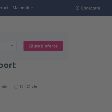
ruri
Mai mult
Conectare
Căutați oferte
port
 zile
15 - 21 zile