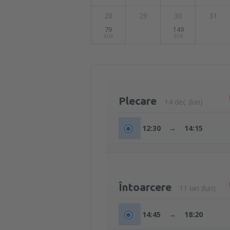
28
29
30
31
79
149
EUR
EUR
Plecare
14 dec (lun)
12:30
→
14:15
Întoarcere
11 ian (lun)
14:45
→
18:20