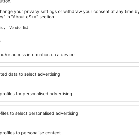
Milano
Plecare din Iași
36
EUR
Bruxelles
Plecare din Iași
37
EUR
Arată mai multe oferte