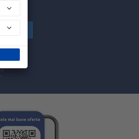
!
Înscriere
să primesc
pe care am
re”