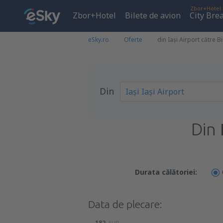
Zbor+Hotel
Zbor+Hotel
Bilete de avion
City Bre
eSky.ro
Oferte
din Iași Airport către B
Din
Din
Durata călătoriei:
Data de plecare:
182
EUR