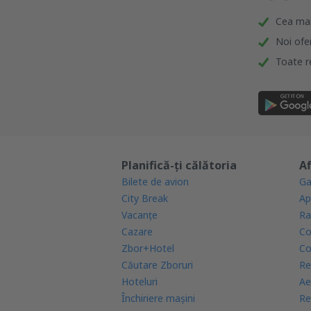
Cea mai 
Noi ofe
Toate re
Planifică-ți călătoria
Af
Bilete de avion
Ga
City Break
Ap
Vacanţe
Ra
Cazare
Co
Zbor+Hotel
Co
Căutare Zboruri
Re
Hoteluri
Ae
Închiriere mașini
Re