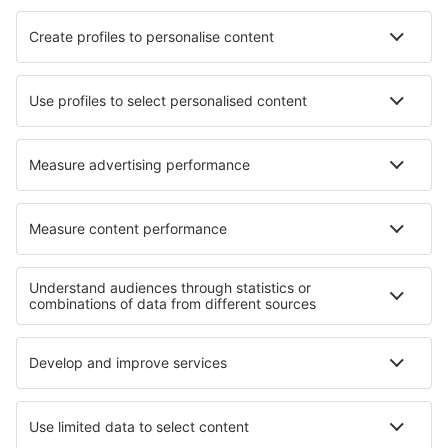
HiSky
Ryanair
Lufthansa
Despre eSky
Blogul
Cariere
Termeni şi condiţii
Rezervările mele
Politica de Confidențialitate
Politică cookie
Asistenţă şi contact
Confidențialitate