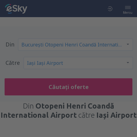
Meniu
Din
Către
Căutați oferte
Din
Otopeni Henri Coandă
International Airport
către
Iași Airport