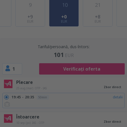
9
10
21
+9
+0
+8
EUR
EUR
EUR
Tariful/persoană, dus-întors:
101
EUR
1
Verificați oferta
Plecare
Zbor direct
25 aug (mar)
OTP - IAS
19:45
20:35
detalii
50min
Întoarcere
Zbor direct
10 sep (joi)
IAS - OTP