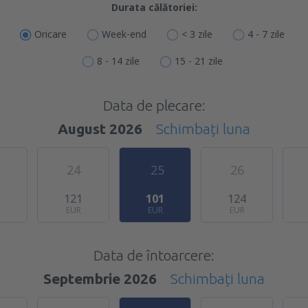
Durata călătoriei:
Oricare
Week-end
< 3 zile
4 - 7 zile
8 - 14 zile
15 - 21 zile
Data de plecare:
August 2026
Schimbați luna
24
25
26
3
121
101
124
EUR
EUR
EUR
Data de întoarcere:
Septembrie 2026
Schimbați luna