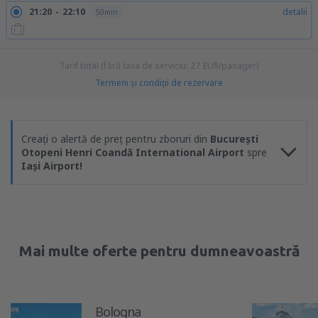
21:20
22:10
detalii
50min
Tarif total (fără taxa de serviciu:
27
EUR
/pasager)
Termeni şi condiţii de rezervare
Creați o alertă de preț pentru zboruri din
București
Otopeni Henri Coandă International Airport
spre
Iași Airport!
Mai multe oferte pentru dumneavoastră
Bologna