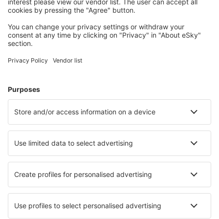
Planifică-ți călătoria
Bilete de avion
Cazare
Zbor+Hotel
Hoteluri
Transferuri aeroport
Află mai multe
Garanția prețului mic
Aplicație mobilă
Companii aeriene
Wizz Air
Tarom