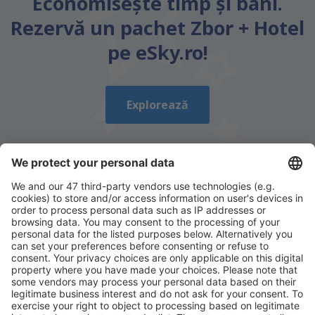
Economiseşte timp și bani.
Rezervă un pachet Zbor + Hotel
pe eSky.ro!
Explorează
Descarcă aplicația noastră
și organizează-ţi
convenabil călătoriile