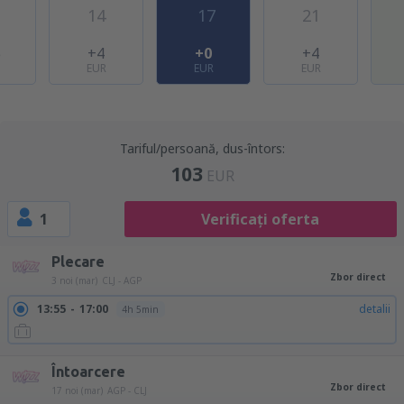
14
17
21
5
+4
+0
+4
EUR
EUR
EUR
Tariful/persoană, dus-întors:
103
EUR
1
Verificați oferta
Plecare
Zbor direct
3 noi (mar)
CLJ - AGP
13:55
17:00
detalii
4h 5min
Întoarcere
Zbor direct
17 noi (mar)
AGP - CLJ