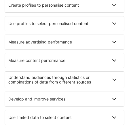
HiSky
Ryanair
Lufthansa
Despre eSky
Blogul
Cariere
Termeni şi condiţii
Rezervările mele
Politica de Confidențialitate
Politică cookie
Asistenţă şi contact
Confidențialitate