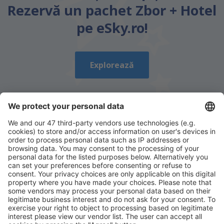
Rezervă un pachet Zbor + Hotel
pe eSky.ro!
Explorează
Descarcă aplicația noastră
și organizează-ţi
convenabil călătoriile