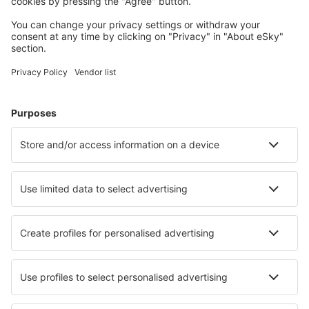
Planifică-ți călătoria
Bilete de avion
Cazare
Zbor+Hotel
Hoteluri
Transferuri aeroport
Află mai multe
Garanția prețului mic
Aplicație mobilă
Companii aeriene
Wizz Air
Tarom