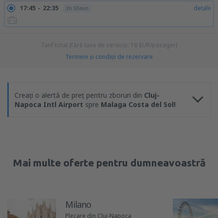
17:45
22:35
detalii
3h 50min
Tarif total (fără taxa de serviciu:
16
EUR
/pasager)
Termeni şi condiţii de rezervare
Creați o alertă de preț pentru zboruri din
Cluj-
Napoca Intl Airport
spre
Malaga Costa del Sol!
Mai multe oferte pentru dumneavoastră
Milano
Plecare din Cluj-Napoca