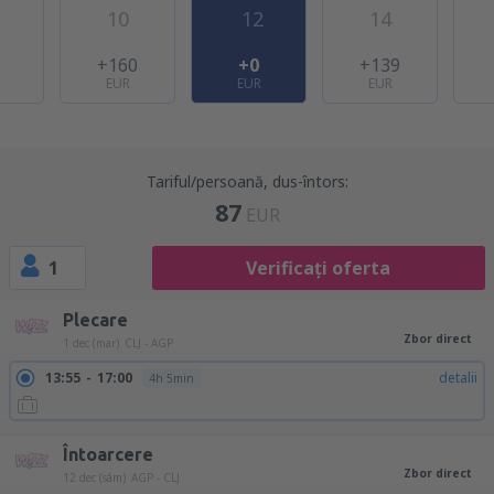
10
12
14
1
+160
+0
+139
EUR
EUR
EUR
Tariful/persoană, dus-întors:
87
EUR
1
Verificați oferta
Plecare
Zbor direct
1 dec (mar)
CLJ - AGP
13:55
17:00
detalii
4h 5min
Întoarcere
Zbor direct
12 dec (sâm)
AGP - CLJ