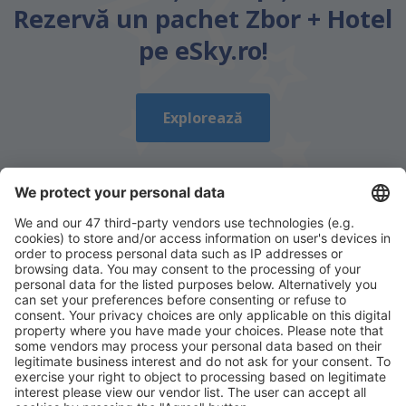
Rezervă un pachet Zbor + Hotel
pe eSky.ro!
Explorează
Descarcă aplicația noastră
și organizează-ţi
convenabil călătoriile