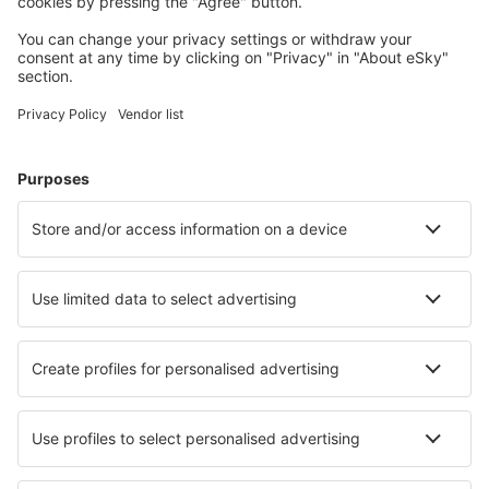
Planifică-ți călătoria
Bilete de avion
Cazare
Zbor+Hotel
Hoteluri
Transferuri aeroport
Află mai multe
Garanția prețului mic
Aplicație mobilă
Companii aeriene
Wizz Air
Tarom