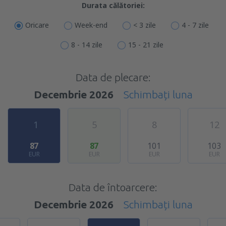
Durata călătoriei:
Oricare
Week-end
< 3 zile
4 - 7 zile
8 - 14 zile
15 - 21 zile
Data de plecare:
Decembrie 2026
Schimbați luna
1
5
8
12
87
87
101
103
EUR
EUR
EUR
EUR
Data de întoarcere:
Decembrie 2026
Schimbați luna