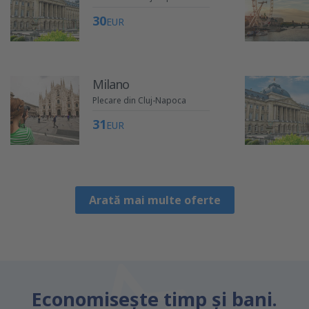
30
EUR
Milano
Plecare din Cluj-Napoca
31
EUR
Arată mai multe oferte
Economiseşte timp și bani.