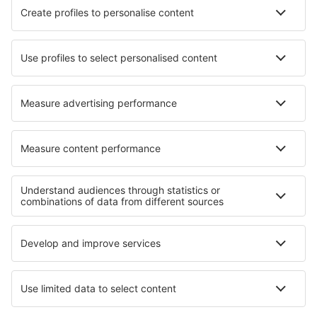
HiSky
Ryanair
Lufthansa
Despre eSky
Blogul
Cariere
Termeni şi condiţii
Rezervările mele
Politica de Confidențialitate
Politică cookie
Asistenţă şi contact
Confidențialitate