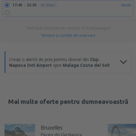
17:45
22:35
detalii
3h 50min
Tarif total (fără taxa de serviciu:
15
EUR
/pasager)
Termeni şi condiţii de rezervare
Creați o alertă de preț pentru zboruri din
Cluj-
Napoca Intl Airport
spre
Malaga Costa del Sol!
Mai multe oferte pentru dumneavoastră
Bruxelles
Plecare din Cluj-Napoca