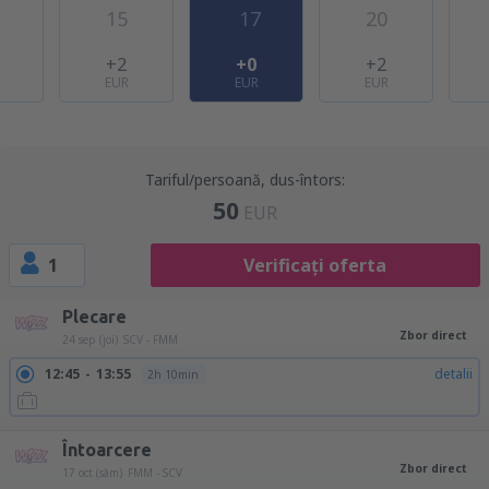
15
17
20
+2
+0
+2
EUR
EUR
EUR
Tariful/persoană, dus-întors:
50
EUR
1
Verificați oferta
Plecare
Zbor direct
24 sep (joi)
SCV - FMM
12:45
13:55
detalii
2h 10min
Întoarcere
Zbor direct
17 oct (sâm)
FMM - SCV