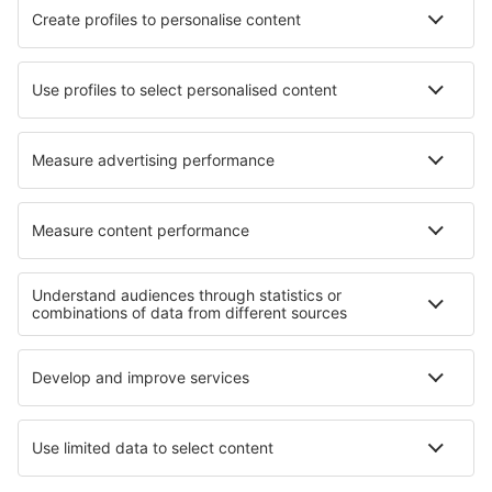
HiSky
Ryanair
Lufthansa
Despre eSky
Blogul
Cariere
Termeni şi condiţii
Rezervările mele
Politica de Confidențialitate
Politică cookie
Asistenţă şi contact
Confidențialitate