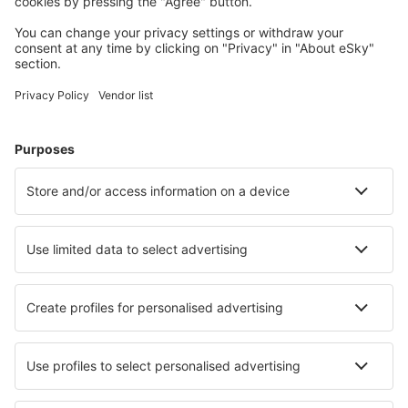
Planifică-ți călătoria
Bilete de avion
Cazare
Zbor+Hotel
Hoteluri
Transferuri aeroport
Află mai multe
Garanția prețului mic
Aplicație mobilă
Companii aeriene
Wizz Air
Tarom