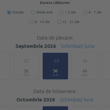
Durata călătoriei:
Oricare
Week-end
< 3 zile
4 - 7 zile
8 - 14 zile
15 - 21 zile
Data de plecare:
Septembrie 2026
Schimbați luna
22
24
26
56
50
64
EUR
EUR
EUR
Data de întoarcere:
Octombrie 2026
Schimbați luna