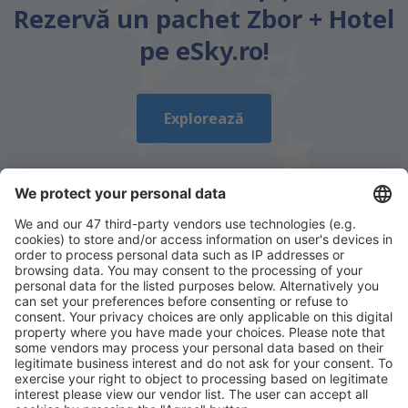
Rezervă un pachet Zbor + Hotel
pe eSky.ro!
Explorează
Descarcă aplicația noastră
și organizează-ţi
convenabil călătoriile