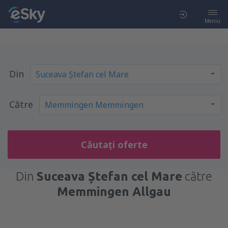
Meniu
Din
Către
Căutați oferte
Din
Suceava Ștefan cel Mare
către
Memmingen Allgau