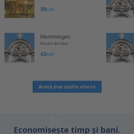
30
EUR
Memmingen
Plecare din Sibiu
43
EUR
Arată mai multe oferte
Economiseşte timp și bani.