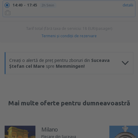
14:40
17:45
detalii
2h 5min
Tarif total (fără taxa de serviciu:
18
EUR
/pasager)
Termeni şi condiţii de rezervare
Creați o alertă de preț pentru zboruri din
Suceava
Ștefan cel Mare
spre
Memmingen!
Mai multe oferte pentru dumneavoastră
Milano
Plecare din Suceava