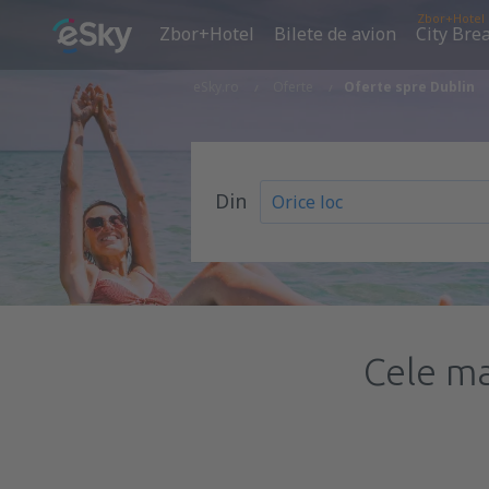
Zbor+Hotel
Zbor+Hotel
Bilete de avion
City Bre
eSky.ro
Oferte
Oferte spre Dublin
Din
Cele ma