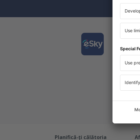
Desca
și org
călător
Cea mai 
Noi ofe
Toate re
Planifică-ți călătoria
Af