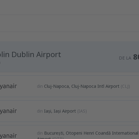
lin Dublin Airport
8
DE LA
a
din
Cluj-Napoca, Cluj-Napoca Intl Airport
(CLJ)
din
Iași, Iași Airport
(IAS)
din
București, Otopeni Henri Coandă International
Airport
(OTP)