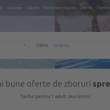
Zbor+Hotel
NOU
ak
Vacanţe
Cazare
Închiriere mașini
Oferte
Transfe
Către
i bune oferte de zboruri
spre
Tariful pentru 1 adult, dus-întors