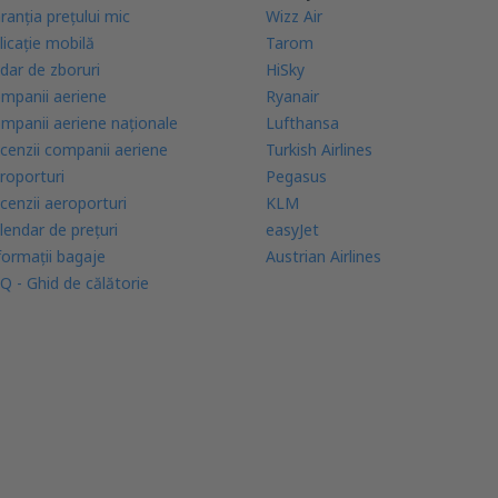
ranția prețului mic
Wizz Air
licație mobilă
Tarom
dar de zboruri
HiSky
mpanii aeriene
Ryanair
mpanii aeriene naţionale
Lufthansa
cenzii companii aeriene
Turkish Airlines
roporturi
Pegasus
cenzii aeroporturi
KLM
lendar de prețuri
easyJet
formații bagaje
Austrian Airlines
Q - Ghid de călătorie