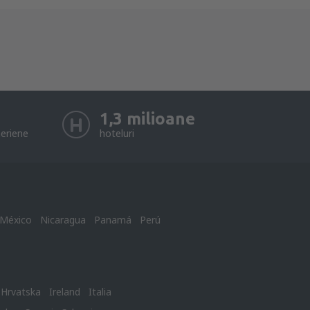
1,3 milioane
eriene
hoteluri
México
Nicaragua
Panamá
Perú
Hrvatska
Ireland
Italia