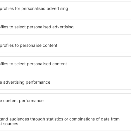
ații la newsletter călătores
mult cu mai puțin
ine, city break-uri, vacanțe – profită de ofertele u
tuturor.
Trimitem doar ce e mai bun, pe cuvânt de turişti
ălătorii la prețuri avantajoase în newsletter-ul nostru
. Sunt de acord 
formaționale (sub formă de newsletter) de la eSky.pl S.A. la adresa de e-mail 
 căsuței de mai sus, furnizarea adresei de e-mail și apăsarea butonului „Înscrie
t), vă dați acordul ca datele dumneavoastră personale
eSky.pl S.A.
eSky.pl S.A.