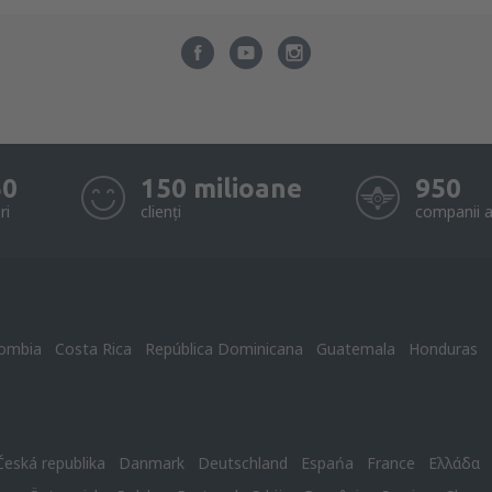
50
150 milioane
950
ri
clienți
companii a
ombia
Costa Rica
República Dominicana
Guatemala
Honduras
Česká republika
Danmark
Deutschland
Espańa
France
Ελλάδα