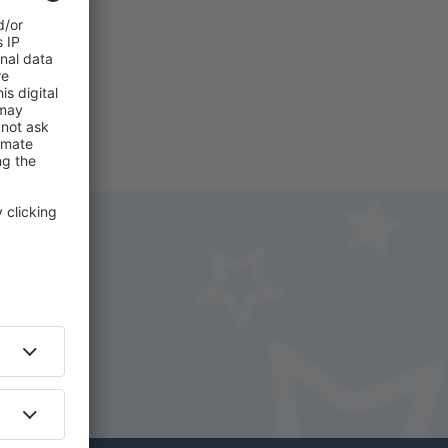
i.
+ Hotel