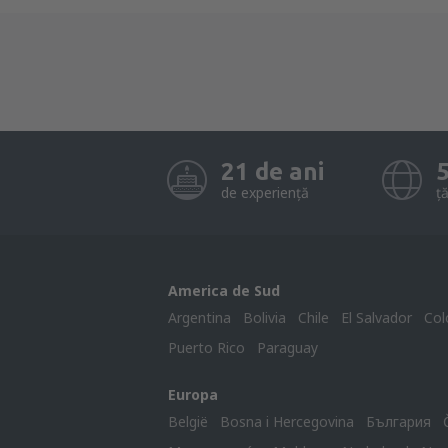
21 de ani
de experiență
ță
America de Sud
Argentina
Bolivia
Chile
El Salvador
Col
Puerto Rico
Paraguay
Europa
België
Bosna i Hercegovina
България