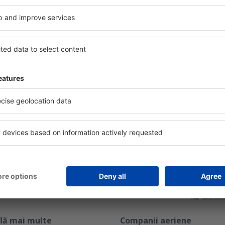
rcă aplicația noastră
anizează-ţi convenabil
iile
bine evaluată aplicație din categoria călătoriilor
rte zilnice la îndemână
zervările tale într-un singur loc
lă mai multe
Companii aeriene