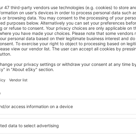
Arată mai multe oferte
Înapoi sus
Economiseşte timp și ban
Rezervă un pachet Zbor 
pe eSky.ro!
Explorează