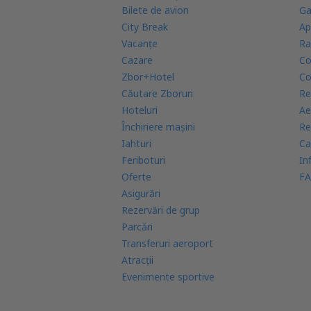
Bilete de avion
Ga
City Break
Ap
Vacanţe
Ra
Cazare
Co
Zbor+Hotel
Co
Căutare Zboruri
Re
Hoteluri
Ae
Închiriere mașini
Re
Iahturi
Ca
Feriboturi
In
Oferte
FA
Asigurări
Rezervări de grup
Parcări
Transferuri aeroport
Atracţii
Evenimente sportive