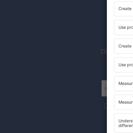
Abon
Zboruri ieft
Mai multe c
materiale in
furnizat-o.
Prin bifarea
(concomiten