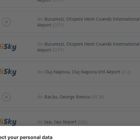
din
București, Otopeni Henri Coandă International
Airport
(OTP)
din
București, Otopeni Henri Coandă International
Airport
(OTP)
din
Cluj-Napoca, Cluj-Napoca Intl Airport
(CLJ)
din
Bacău, George Enescu
(BCM)
din
Iași, Iași Airport
(IAS)