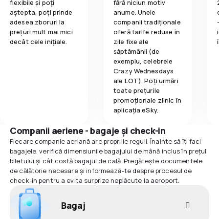
flexibile și poți
fără niciun motiv
aștepta, poți prinde
anume. Unele
adesea zboruri la
companii tradiționale
prețuri mult mai mici
oferă tarife reduse în
decât cele inițiale.
zile fixe ale
săptămânii (de
exemplu, celebrele
Crazy Wednesdays
ale LOT). Poți urmări
toate prețurile
promoționale zilnic în
aplicația eSky.
Companii aeriene - bagaje și check-in
Fiecare companie aeriană are propriile reguli. Înainte să îți faci
bagajele, verifică dimensiunile bagajului de mână inclus în prețul
biletului și cât costă bagajul de cală. Pregătește documentele
de călătorie necesare și informează-te despre procesul de
check-in pentru a evita surprize neplăcute la aeroport.
Bagaj