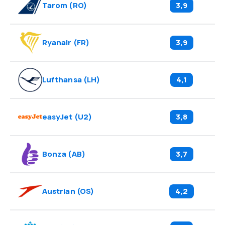
Tarom
(
RO
)
3,9
Ryanair
(
FR
)
3,9
Lufthansa
(
LH
)
4,1
easyJet
(
U2
)
3,8
Bonza
(
AB
)
3,7
Austrian
(
OS
)
4,2