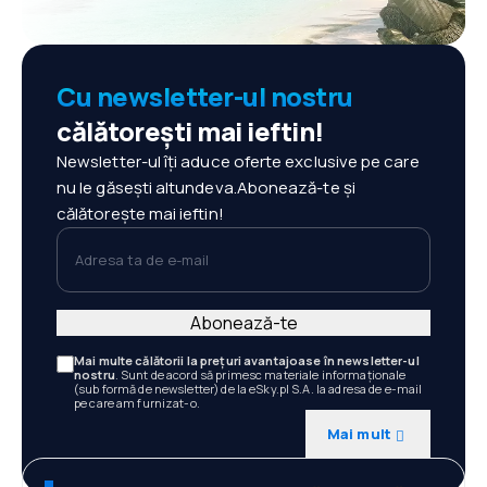
Cu newsletter-ul nostru
călătorești mai ieftin!
Newsletter-ul îți aduce oferte exclusive pe care
nu le găsești altundeva.Abonează-te și
călătorește mai ieftin!
Adresa ta de e-mail
Abonează-te
Mai multe călătorii la prețuri avantajoase în newsletter-ul
nostru
. Sunt de acord să primesc materiale informaționale
(sub formă de newsletter) de la eSky.pl S.A. la adresa de e-mail
pe care am furnizat-o.
Mai mult