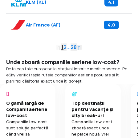
KLM
(
KL
)
4,1
Air France
(
AF
)
4,0
1
2
...
28
Unde zboară companiile aeriene low-cost?
De la capitale europene la stațiuni însorite mediteraneene. Pe
eSky verifici rapid rutele companiilor aeriene populare și îți
planifici călătoria exact unde îți dorești.
O gamă largă de
Top destinații
companii aeriene
pentru vacanțe și
low-cost
city break-uri
Companiile low-cost
Companiile low-cost
sunt soluția perfectă
zboară exact unde
când vrei să
ne place nouă. Vrei