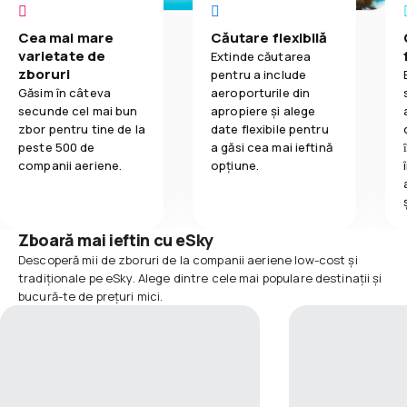
Cea mai mare
Căutare flexibilă
varietate de
Extinde căutarea
zboruri
pentru a include
Găsim în câteva
aeroporturile din
secunde cel mai bun
apropiere și alege
zbor pentru tine de la
date flexibile pentru
peste 500 de
a găsi cea mai ieftină
companii aeriene.
opțiune.
Zboară mai ieftin cu eSky
Descoperă mii de zboruri de la companii aeriene low-cost și
tradiționale pe eSky. Alege dintre cele mai populare destinații și
bucură-te de prețuri mici.