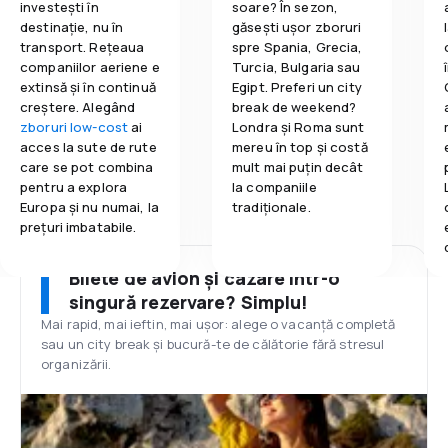
investești în
soare? În sezon,
destinație, nu în
găsești ușor zboruri
transport. Rețeaua
spre Spania, Grecia,
companiilor aeriene e
Turcia, Bulgaria sau
extinsă și în continuă
Egipt. Preferi un city
creștere. Alegând
break de weekend?
zboruri low-cost
ai
Londra și Roma sunt
acces la sute de rute
mereu în top și costă
care se pot combina
mult mai puțin decât
pentru a explora
la companiile
Europa și nu numai, la
tradiționale.
prețuri imbatabile.
Bilete de avion și cazare într-o
singură rezervare? Simplu!
Mai rapid, mai ieftin, mai ușor: alege o vacanță completă
sau un city break și bucură-te de călătorie fără stresul
organizării.