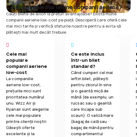
Care sunt cele mai ieftine companii aeriene?
Cauți bilete de avion la prețuri avantajoase? Există multe
companii aeriene low-cost pe piață. Descoperă care oferă cele
mai mici tarife și verifică sfaturile noastre pentru a evita să
plătești mai mult decât trebuie.
Cele mai
Ce este inclus
populare
într-un bilet
companii aeriene
standard?
low-cost
Când cumperi cel mai
La companiile
ieftin bilet, plătești
aeriene low-cost,
pentru zborul în sine
prețurile mici sunt
și o geantă mică de
prioritatea numărul
mână (de exemplu, un
unu. Wizz Air și
rucsac sau o geantă
Ryanair sunt alegerile
care încape sub
cele mai populare
scaun). O valiză mare
printre clienții noștri.
(bagaj de cală sau
Găsești oferte
bagaj de mână pentru
excelente și la
compartimentul