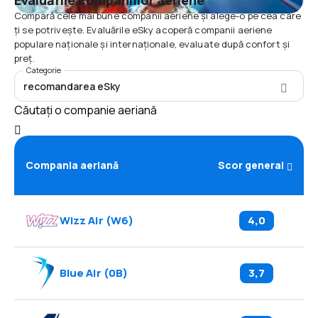
Evaluările companiilor aeriene
Compară cele mai bune companii aeriene și alege-o pe cea care
ți se potrivește. Evaluările eSky acoperă companii aeriene
populare naționale și internaționale, evaluate după confort și
preț.
Categorie
recomandarea eSky
Căutați o companie aeriană
Compania aeriană
Scor general
Wizz Air
(
W6
)
4,0
Blue Air
(
0B
)
3,7