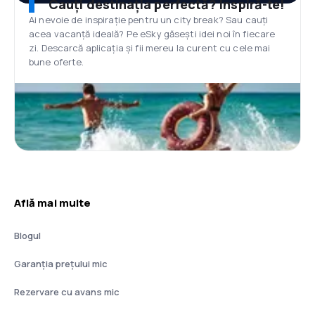
Cauți destinația perfectă? Inspiră-te!
Ai nevoie de inspirație pentru un city break? Sau cauți
acea vacanță ideală? Pe eSky găsești idei noi în fiecare
zi. Descarcă aplicația și fii mereu la curent cu cele mai
bune oferte.
Află mai multe
Blogul
Garanția prețului mic
Rezervare cu avans mic