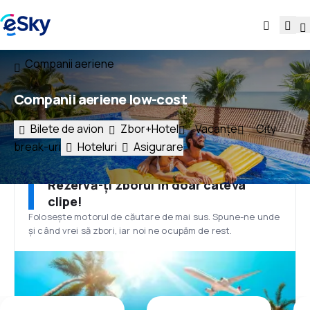
Companii aeriene
Companii aeriene low-cost
Bilete de avion
Zbor+Hotel
Vacanțe
City
break-uri
Hoteluri
Asigurare
Rezervă-ți zborul în doar câteva
clipe!
Folosește motorul de căutare de mai sus. Spune-ne unde
și când vrei să zbori, iar noi ne ocupăm de rest.