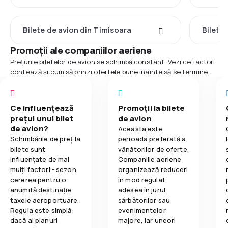
Bilete de avion din Timisoara
Bilete
Promoții ale companiilor aeriene
Prețurile biletelor de avion se schimbă constant. Vezi ce factori
contează și cum să prinzi ofertele bune înainte să se termine.
Ce influențează
Promoții la bilete
prețul unui bilet
de avion
de avion?
Aceasta este
Schimbările de preț la
perioada preferată a
bilete sunt
vânătorilor de oferte.
influențate de mai
Companiile aeriene
mulți factori - sezon,
organizează reduceri
cererea pentru o
în mod regulat,
anumită destinație,
adesea în jurul
taxele aeroportuare.
sărbătorilor sau
Regula este simplă:
evenimentelor
dacă ai planuri
majore, iar uneori