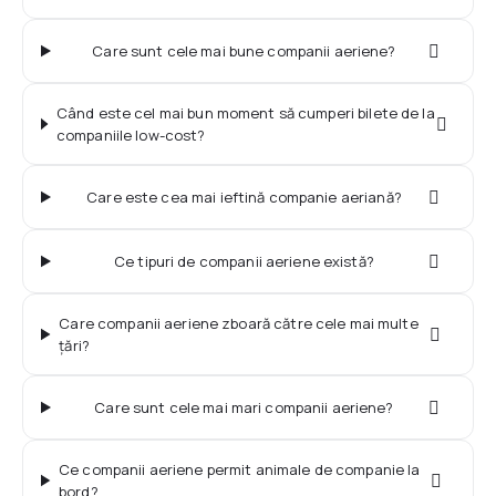
Dimensiunea și greutatea bagajelor - British
Check-in online - SAS
Airways
După aterizare
Care sunt cele mai bune companii aeriene?
Informații aeroporturi
Dimensiunea și greutatea bagajelor - KLM
Ce suveniruri puteţi aduce în România?
Când este cel mai bun moment să cumperi bilete de la
companiile low-cost?
Dimensiunea și greutatea bagajelor - Pegasus
Drepturile și obligațiile pasagerului
Care este cea mai ieftină companie aeriană?
Dimensiunea și greutatea bagajelor - FlyDubai
Ce tipuri de companii aeriene există?
Care companii aeriene zboară către cele mai multe
țări?
Care sunt cele mai mari companii aeriene?
Ce companii aeriene permit animale de companie la
bord?