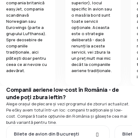
compania britanică
superior), locul
easyJet, compania
specific în avion sau
scandinavă
o masă la bord sunt
Norwegian sau
toate servicii
Eurowings (parte a
opționale. Aceasta
grupului Lufthansa).
este o strategie
Spre deosebire de
deliberată - dacă
companiile
renunți la aceste
tradiționale, aici
servicii, vei zbura la
plătești doar pentru
un preț mult mai mic
ceea ce ai nevoie cu
decât la companiile
adevărat.
aeriene tradiționale.
Companii aeriene low-cost în România - de
unde poți zbura ieftin?
Alege orașul de plecare și vezi programul de zboruri actualizat.
Pe eSky avem totul într-un loc: companii tradiționale și low-
cost. Compară toate opțiunile din România și găsește cea mai
bună variantă pentru tine.
Bilete de avion din București
Bilete 