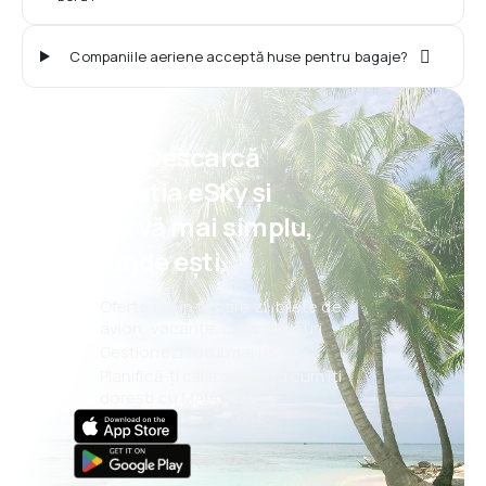
Companiile aeriene acceptă huse pentru bagaje?
Psst! Descarcă
aplicația eSky și
rezervă mai simplu,
oriunde ești.
Oferte noi în fiecare zi: bilete de
avion, vacanțe, city break-uri
Gestionezi totul mai ușor
Planifică-ți călătoriile așa cum îți
dorești cu MAIA eSky