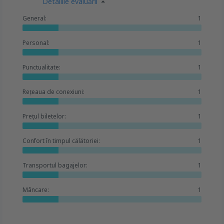
Detaliile evaluării
General:
1
Personal:
1
Punctualitate:
1
Rețeaua de conexiuni:
1
Prețul biletelor:
1
Confort în timpul călătoriei:
1
Transportul bagajelor:
1
Mâncare:
1