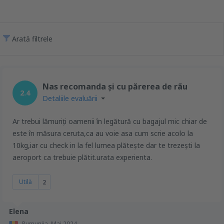
Arată filtrele
Nas recomanda și cu părerea de rãu
2.4
Detaliile evaluării
Ar trebui lămuriți oamenii în legătură cu bagajul mic chiar de
este în măsura ceruta,ca au voie asa cum scrie acolo la
10kg,iar cu check in la fel lumea plătește dar te trezești la
aeroport ca trebuie plătit.urata experienta.
Utilă
2
Elena
Rumunija,
Mai 2024