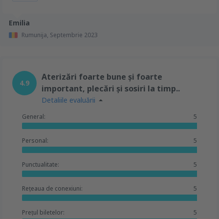
Emilia
Rumunija,
Septembrie 2023
Aterizări foarte bune și foarte
4.9
important, plecări și sosiri la timp..
Detaliile evaluării
General:
5
Personal:
5
Punctualitate:
5
Rețeaua de conexiuni:
5
Prețul biletelor:
5