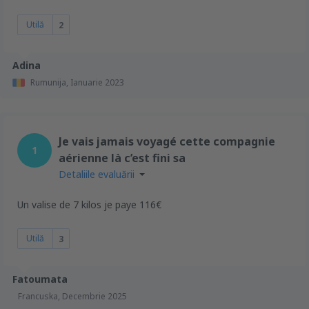
Utilă
2
Adina
Rumunija,
Ianuarie 2023
Je vais jamais voyagé cette compagnie
1
aérienne là c’est fini sa
Detaliile evaluării
Un valise de 7 kilos je paye 116€
Utilă
3
Fatoumata
Francuska,
Decembrie 2025