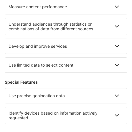
Rezervările mele
Politica de Confidențialitate
Politică cookie
Asistenţă şi contact
Confidențialitate
Țări
Siteuri internaționale
eSky.eu
eSky.com
eDestinos.com