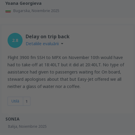
Yoana Georgieva
Bugarska,
Noiembrie 2025
Delay on trip back
2.8
Detaliile evaluării
Flight 3900 fm SSH to MPX on November 10th would have
had to take-off at 18:40LT but it did at 20:40LT. No type of
aasistance had given to passengers waiting for. On board,
steward apologises about that but Easy-Jet offered we all
neither a glass of water nor a coffee.
Utilă
1
SONIA
Italija,
Noiembrie 2025