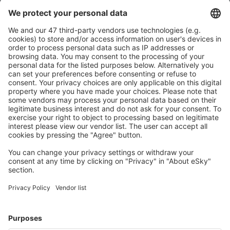
Descarcă aplicația noastră
și organizează-ţi
convenabil călătoriile
Planifică-ți călătoria
Bilete de avion
Cazare
Zbor+Hotel