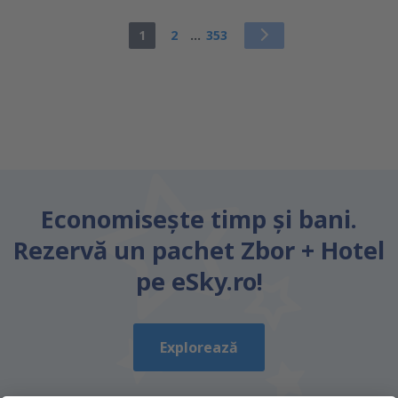
1
2
...
353
Economiseşte timp și bani.
Rezervă un pachet Zbor + Hotel
pe eSky.ro!
Explorează