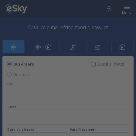
Meniu
Găsiți cele mai ieftine zboruri easyJet
Caută şi hotel
Dus-întors
Doar dus
Din
Către
Data de plecare
Data întoarcerii