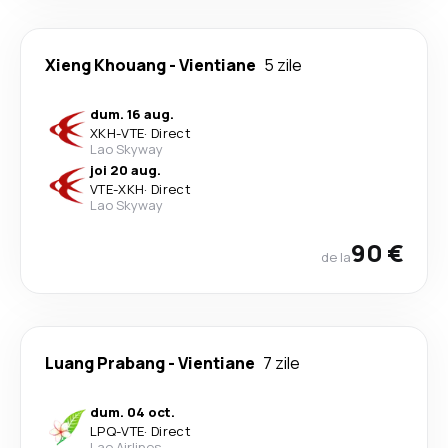
Xieng Khouang
-
Vientiane
5 zile
dum. 16 aug.
XKH
-
VTE
·
Direct
Lao Skyway
joi 20 aug.
VTE
-
XKH
·
Direct
Lao Skyway
90 €
de la
Luang Prabang
-
Vientiane
7 zile
dum. 04 oct.
LPQ
-
VTE
·
Direct
Lao Airlines