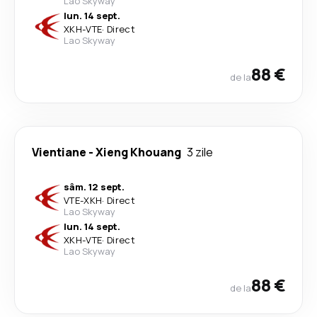
Lao Skyway
lun. 14 sept.
XKH
-
VTE
·
Direct
Lao Skyway
88 €
de la
Vientiane
-
Xieng Khouang
3 zile
sâm. 12 sept.
VTE
-
XKH
·
Direct
Lao Skyway
lun. 14 sept.
XKH
-
VTE
·
Direct
Lao Skyway
88 €
de la