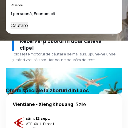
Pasageri
Căutare
Rezervă-ți zborul în doar câteva
clipe!
Folosește motorul de căutare de mai sus. Spune-ne unde
și când vrei să zbori, iar noi ne ocupăm de rest.
Oferte speciale la zboruri din Laos
Vientiane
-
Xieng Khouang
3 zile
sâm. 12 sept.
VTE
-
XKH
·
Direct