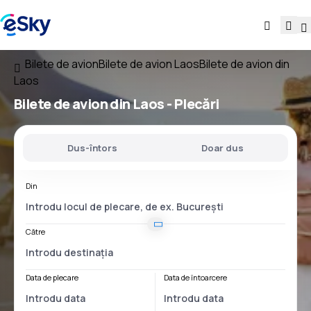
Bilete de avion
Bilete de avion Laos
Bilete de avion din
Laos
Bilete de avion
din Laos
- Plecări
Dus-întors
Doar dus
Din
Către
Data de plecare
Data de întoarcere