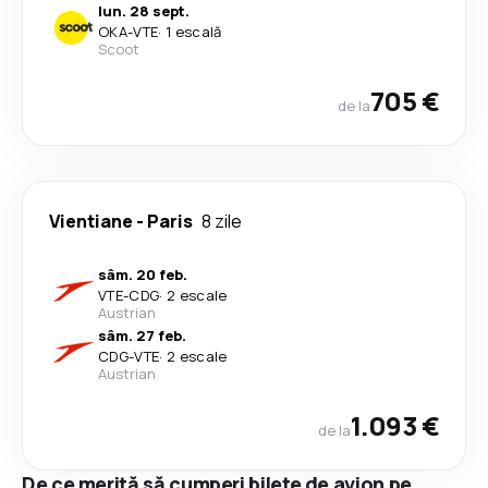
lun. 28 sept.
OKA
-
VTE
·
1 escală
Scoot
705 €
de la
Vientiane
-
Paris
8 zile
sâm. 20 feb.
VTE
-
CDG
·
2 escale
Austrian
sâm. 27 feb.
CDG
-
VTE
·
2 escale
Austrian
1.093 €
de la
De ce merită să cumperi bilete de avion pe