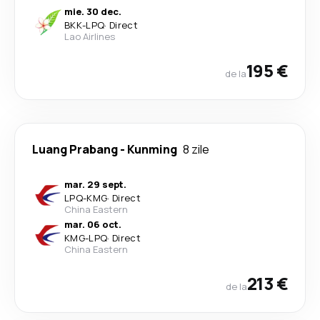
mie. 30 dec.
BKK
-
LPQ
·
Direct
Lao Airlines
195 €
de la
Luang Prabang
-
Kunming
8 zile
mar. 29 sept.
LPQ
-
KMG
·
Direct
China Eastern
mar. 06 oct.
KMG
-
LPQ
·
Direct
China Eastern
213 €
de la