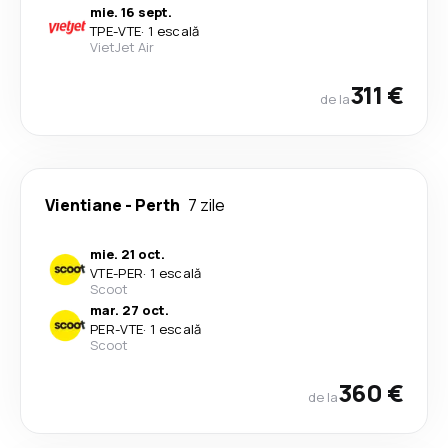
mie. 16 sept.
TPE
-
VTE
·
1 escală
VietJet Air
311 €
de la
Vientiane
-
Perth
7 zile
mie. 21 oct.
VTE
-
PER
·
1 escală
Scoot
mar. 27 oct.
PER
-
VTE
·
1 escală
Scoot
360 €
de la