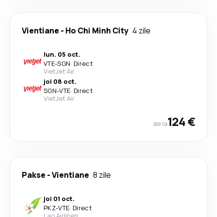
Vientiane
-
Ho Chi Minh City
4 zile
lun. 05 oct.
VTE
-
SGN
·
Direct
VietJet Air
joi 08 oct.
SGN
-
VTE
·
Direct
VietJet Air
124 €
de la
Pakse
-
Vientiane
8 zile
joi 01 oct.
PKZ
-
VTE
·
Direct
Lao Airlines