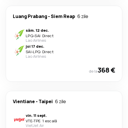
Luang Prabang
-
Siem Reap
6 zile
sâm. 12 dec.
LPQ
-
SAI
·
Direct
Lao Airlines
joi 17 dec.
SAI
-
LPQ
·
Direct
Lao Airlines
368 €
de la
Vientiane
-
Taipei
6 zile
vin. 11 sept.
VTE
-
TPE
·
1 escală
VietJet Air