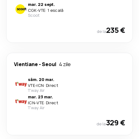
mar. 22 sept.
CGK
-
VTE
·
1 escală
Scoot
235 €
de la
Vientiane
-
Seoul
4 zile
sâm. 20 mar.
VTE
-
ICN
·
Direct
T'way Air
mar. 23 mar.
ICN
-
VTE
·
Direct
T'way Air
329 €
de la