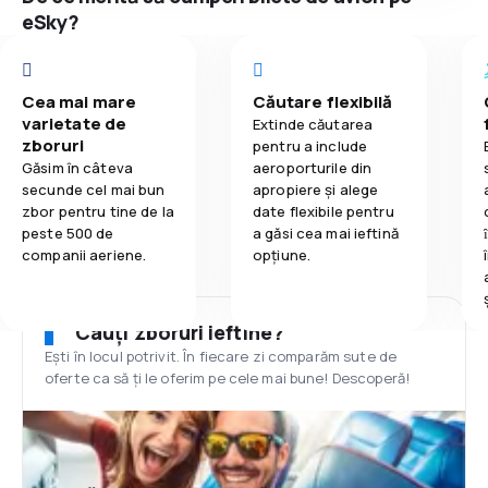
eSky?
Cea mai mare
Căutare flexibilă
varietate de
Extinde căutarea
zboruri
pentru a include
Găsim în câteva
aeroporturile din
secunde cel mai bun
apropiere și alege
zbor pentru tine de la
date flexibile pentru
peste 500 de
a găsi cea mai ieftină
companii aeriene.
opțiune.
Cauți zboruri ieftine?
Ești în locul potrivit. În fiecare zi comparăm sute de
oferte ca să ți le oferim pe cele mai bune! Descoperă!