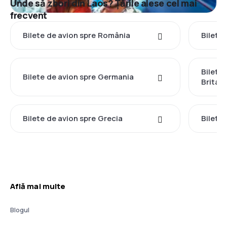
Unde să zbori din Laos? Țările alese cel mai
frecvent
Bilete de avion spre România
Bilete 
Bilete
Bilete de avion spre Germania
Britan
Bilete de avion spre Grecia
Bilete 
Află mai multe
Blogul