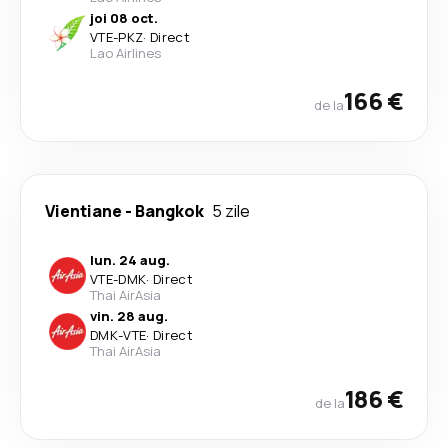
joi 08 oct.
VTE
-
PKZ
·
Direct
Lao Airlines
166 €
de la
Vientiane
-
Bangkok
5 zile
lun. 24 aug.
VTE
-
DMK
·
Direct
Thai AirAsia
vin. 28 aug.
DMK
-
VTE
·
Direct
Thai AirAsia
186 €
de la