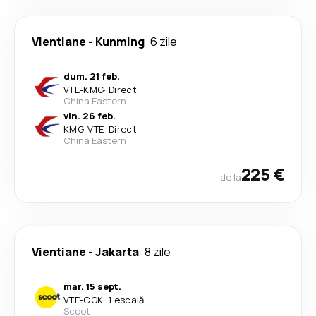
Vientiane
-
Kunming
6 zile
dum. 21 feb.
VTE
-
KMG
·
Direct
China Eastern
vin. 26 feb.
KMG
-
VTE
·
Direct
China Eastern
225 €
de la
Vientiane
-
Jakarta
8 zile
mar. 15 sept.
VTE
-
CGK
·
1 escală
Scoot