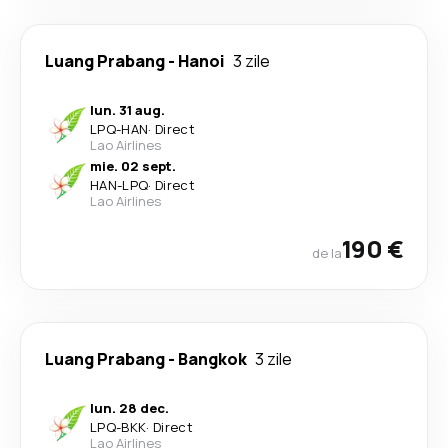
Luang Prabang
-
Hanoi
3 zile
lun. 31 aug.
LPQ
-
HAN
·
Direct
Lao Airlines
mie. 02 sept.
HAN
-
LPQ
·
Direct
Lao Airlines
190 €
de la
Luang Prabang
-
Bangkok
3 zile
lun. 28 dec.
LPQ
-
BKK
·
Direct
Lao Airlines