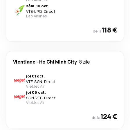
sâm. 10 oct.
VTE
-
LPQ
·
Direct
Lao Airlines
118 €
de la
Vientiane
-
Ho Chi Minh City
8 zile
joi 01 oct.
VTE
-
SGN
·
Direct
VietJet Air
joi 08 oct.
SGN
-
VTE
·
Direct
VietJet Air
124 €
de la