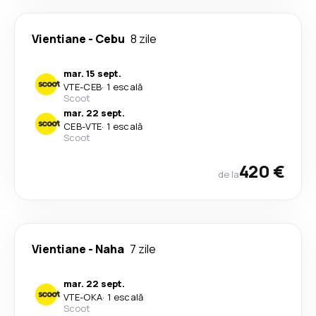
Vientiane
-
Cebu
8 zile
mar. 15 sept.
VTE
-
CEB
·
1 escală
Scoot
mar. 22 sept.
CEB
-
VTE
·
1 escală
Scoot
420 €
de la
Vientiane
-
Naha
7 zile
mar. 22 sept.
VTE
-
OKA
·
1 escală
Scoot