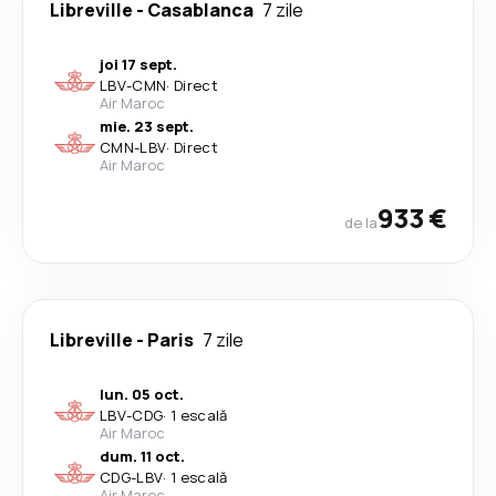
Libreville
-
Casablanca
7 zile
joi 17 sept.
LBV
-
CMN
·
Direct
Air Maroc
mie. 23 sept.
CMN
-
LBV
·
Direct
Air Maroc
933 €
de la
Libreville
-
Paris
7 zile
lun. 05 oct.
LBV
-
CDG
·
1 escală
Air Maroc
dum. 11 oct.
CDG
-
LBV
·
1 escală
Air Maroc