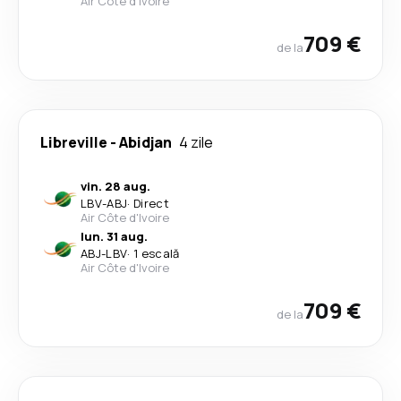
Air Côte d'Ivoire
709 €
de la
Libreville
-
Abidjan
4 zile
vin. 28 aug.
LBV
-
ABJ
·
Direct
Air Côte d'Ivoire
lun. 31 aug.
ABJ
-
LBV
·
1 escală
Air Côte d'Ivoire
709 €
de la