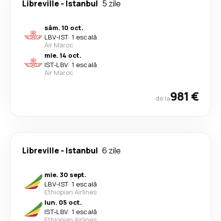
Libreville
-
Istanbul
5 zile
sâm. 10 oct.
LBV
-
IST
·
1 escală
Air Maroc
mie. 14 oct.
IST
-
LBV
·
1 escală
Air Maroc
981 €
de la
Libreville
-
Istanbul
6 zile
mie. 30 sept.
LBV
-
IST
·
1 escală
Ethiopian Airlines
lun. 05 oct.
IST
-
LBV
·
1 escală
Ethiopian Airlines