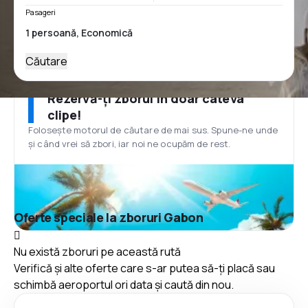
Pasageri
Căutare
Rezervă-ți zborul în doar câteva
clipe!
Folosește motorul de căutare de mai sus. Spune-ne unde
și când vrei să zbori, iar noi ne ocupăm de rest.
Oferte speciale la zboruri Gabon
Nu există zboruri pe această rută
Verifică și alte oferte care s-ar putea să-ți placă sau
schimbă aeroportul ori data și caută din nou.