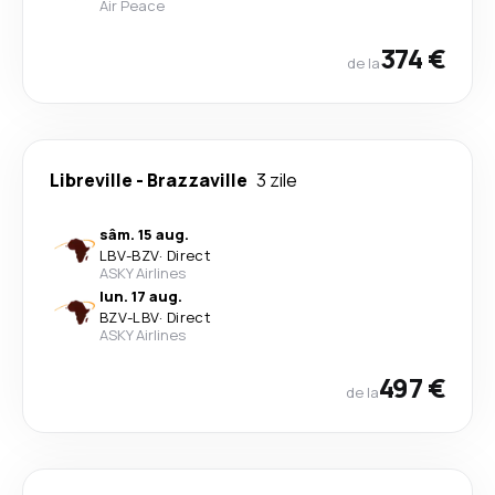
Air Peace
374 €
de la
Libreville
-
Brazzaville
3 zile
sâm. 15 aug.
LBV
-
BZV
·
Direct
ASKY Airlines
lun. 17 aug.
BZV
-
LBV
·
Direct
ASKY Airlines
497 €
de la