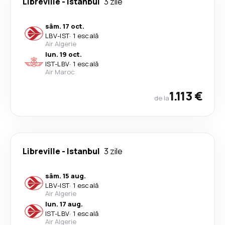
Libreville
-
Istanbul
3 zile
sâm. 17 oct.
LBV
-
IST
·
1 escală
Air Algerie
lun. 19 oct.
IST
-
LBV
·
1 escală
Air Maroc
1.113 €
de la
Libreville
-
Istanbul
3 zile
sâm. 15 aug.
LBV
-
IST
·
1 escală
Air Algerie
lun. 17 aug.
IST
-
LBV
·
1 escală
Air Algerie