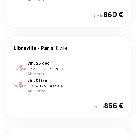
860 €
de la
Libreville
-
Paris
8 zile
vin. 25 dec.
LBV
-
CDG
·
1 escală
Air Maroc
vin. 01 ian.
CDG
-
LBV
·
1 escală
Air Maroc
866 €
de la