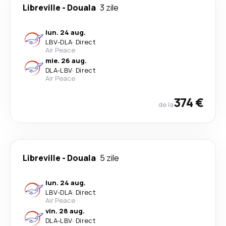
Libreville
-
Douala
3 zile
lun. 24 aug.
LBV
-
DLA
·
Direct
Air Peace
mie. 26 aug.
DLA
-
LBV
·
Direct
Air Peace
374 €
de la
Libreville
-
Douala
5 zile
lun. 24 aug.
LBV
-
DLA
·
Direct
Air Peace
vin. 28 aug.
DLA
-
LBV
·
Direct