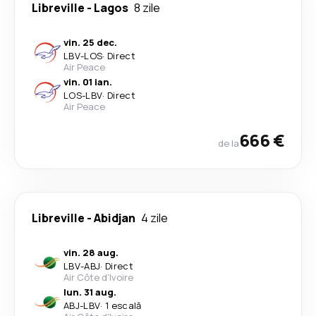
Libreville
-
Lagos
8 zile
vin. 25 dec.
LBV
-
LOS
·
Direct
Air Peace
vin. 01 ian.
LOS
-
LBV
·
Direct
Air Peace
666 €
de la
Libreville
-
Abidjan
4 zile
vin. 28 aug.
LBV
-
ABJ
·
Direct
Air Côte d'Ivoire
lun. 31 aug.
ABJ
-
LBV
·
1 escală