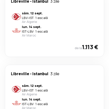
Libreville
-
Istanbul
3 zile
sâm. 12 sept.
LBV
-
IST
·
1 escală
Air Algerie
lun. 14 sept.
IST
-
LBV
·
1 escală
Air Maroc
1.113 €
de la
Libreville
-
Istanbul
3 zile
sâm. 12 sept.
LBV
-
IST
·
1 escală
Air Algerie
lun. 14 sept.
IST
-
LBV
·
1 escală
Air Maroc