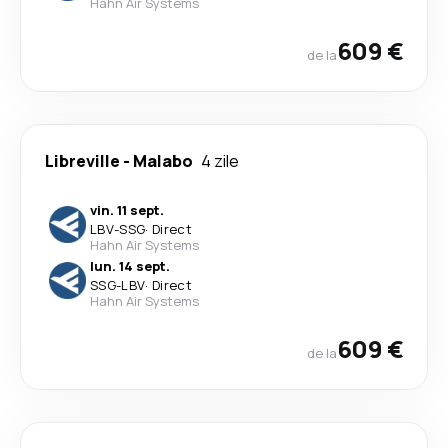
Hahn Air Systems
609 €
de la
Libreville
-
Malabo
4 zile
vin. 11 sept.
LBV
-
SSG
·
Direct
Hahn Air Systems
lun. 14 sept.
SSG
-
LBV
·
Direct
Hahn Air Systems
609 €
de la