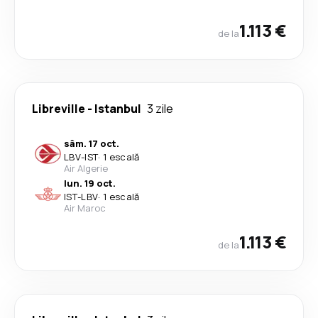
1.113 €
de la
Libreville
-
Istanbul
3 zile
sâm. 17 oct.
LBV
-
IST
·
1 escală
Air Algerie
lun. 19 oct.
IST
-
LBV
·
1 escală
Air Maroc
1.113 €
de la