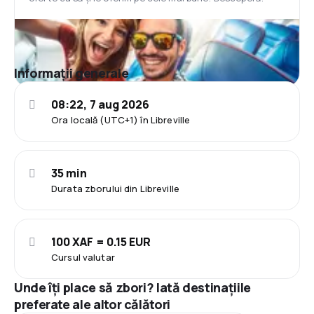
Informații generale
08:22, 7 aug 2026
Ora locală (UTC+1) în Libreville
35 min
Durata zborului din Libreville
100 XAF = 0.15 EUR
Cursul valutar
Unde îți place să zbori? Iată destinațiile
preferate ale altor călători