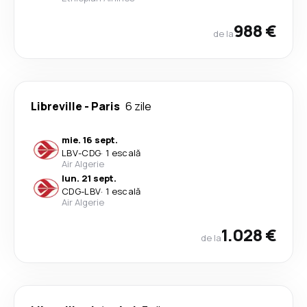
988 €
de la
Libreville
-
Paris
6 zile
mie. 16 sept.
LBV
-
CDG
·
1 escală
Air Algerie
lun. 21 sept.
CDG
-
LBV
·
1 escală
Air Algerie
1.028 €
de la