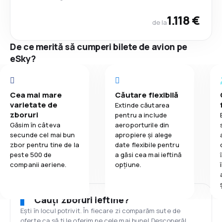
1.118 €
de la
De ce merită să cumperi bilete de avion pe
eSky?
Cea mai mare
Căutare flexibilă
varietate de
Extinde căutarea
zboruri
pentru a include
Găsim în câteva
aeroporturile din
secunde cel mai bun
apropiere și alege
zbor pentru tine de la
date flexibile pentru
peste 500 de
a găsi cea mai ieftină
companii aeriene.
opțiune.
Cauți zboruri ieftine?
Ești în locul potrivit. În fiecare zi comparăm sute de
oferte ca să ți le oferim pe cele mai bune! Descoperă!