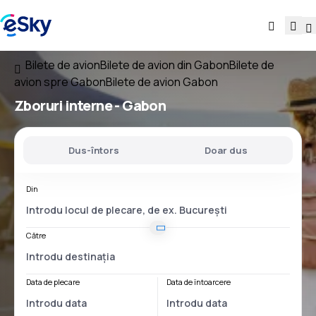
Bilete de avion
Bilete de avion din Gabon
Bilete de
avion spre Gabon
Bilete de avion Gabon
Zboruri interne -
Gabon
Dus-întors
Doar dus
Din
Către
Data de plecare
Data de întoarcere