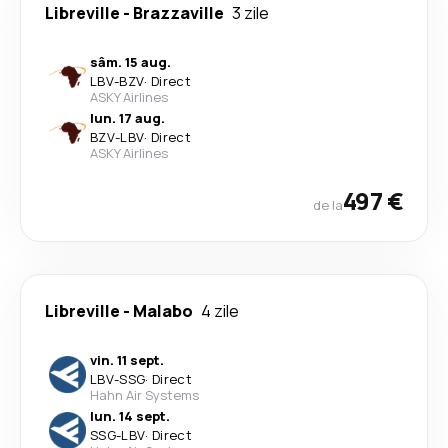
Libreville
-
Brazzaville
3 zile
sâm. 15 aug.
LBV
-
BZV
·
Direct
ASKY Airlines
lun. 17 aug.
BZV
-
LBV
·
Direct
ASKY Airlines
497 €
de la
Libreville
-
Malabo
4 zile
vin. 11 sept.
LBV
-
SSG
·
Direct
Hahn Air Systems
lun. 14 sept.
SSG
-
LBV
·
Direct