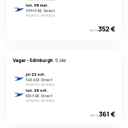
lun. 08 mar.
CPH
-
FAE
·
Direct
Atlantic Airways
352 €
de la
Vagar
-
Edinburgh
5 zile
joi 22 oct.
FAE
-
EDI
·
Direct
Atlantic Airways
lun. 26 oct.
EDI
-
FAE
·
Direct
Atlantic Airways
361 €
de la