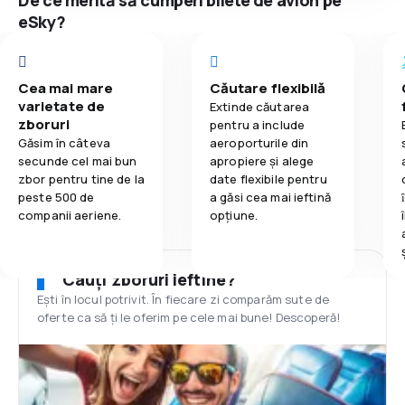
De ce merită să cumperi bilete de avion pe
eSky?
Cea mai mare
Căutare flexibilă
varietate de
Extinde căutarea
zboruri
pentru a include
Găsim în câteva
aeroporturile din
secunde cel mai bun
apropiere și alege
zbor pentru tine de la
date flexibile pentru
peste 500 de
a găsi cea mai ieftină
companii aeriene.
opțiune.
Cauți zboruri ieftine?
Ești în locul potrivit. În fiecare zi comparăm sute de
oferte ca să ți le oferim pe cele mai bune! Descoperă!