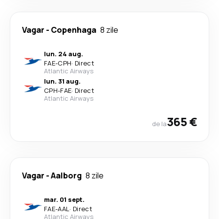
Vagar
-
Copenhaga
8 zile
lun. 24 aug.
FAE
-
CPH
·
Direct
Atlantic Airways
lun. 31 aug.
CPH
-
FAE
·
Direct
Atlantic Airways
365 €
de la
Vagar
-
Aalborg
8 zile
mar. 01 sept.
FAE
-
AAL
·
Direct
Atlantic Airways