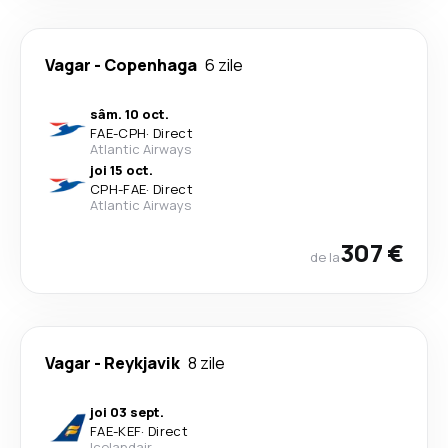
Vagar
-
Copenhaga
6 zile
sâm. 10 oct.
FAE
-
CPH
·
Direct
Atlantic Airways
joi 15 oct.
CPH
-
FAE
·
Direct
Atlantic Airways
307 €
de la
Vagar
-
Reykjavik
8 zile
joi 03 sept.
FAE
-
KEF
·
Direct
Icelandair