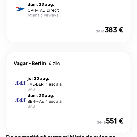
dum. 23 aug.
CPH
-
FAE
·
Direct
Atlantic Airways
383 €
de la
Vagar
-
Berlin
4 zile
joi 20 aug.
FAE
-
BER
·
1 escală
SAS
dum. 23 aug.
BER
-
FAE
·
1 escală
SAS
551 €
de la