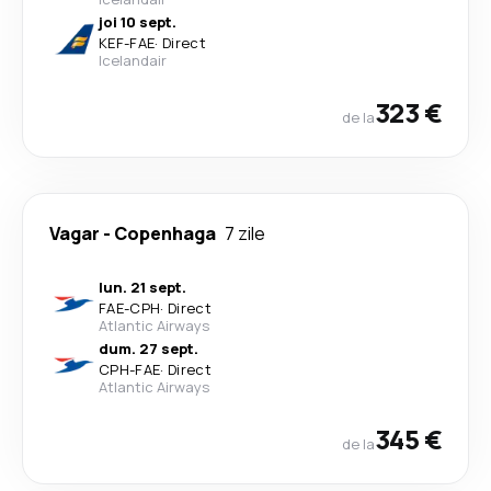
joi 10 sept.
KEF
-
FAE
·
Direct
Icelandair
323 €
de la
Vagar
-
Copenhaga
7 zile
lun. 21 sept.
FAE
-
CPH
·
Direct
Atlantic Airways
dum. 27 sept.
CPH
-
FAE
·
Direct
Atlantic Airways
345 €
de la