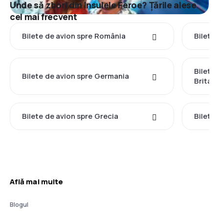
Unde să zbori din Insulele Feroe? Țările alese
cel mai frecvent
Bilete de avion spre România
Bilete 
Bilete
Bilete de avion spre Germania
Britan
Bilete de avion spre Grecia
Bilete 
Află mai multe
Blogul