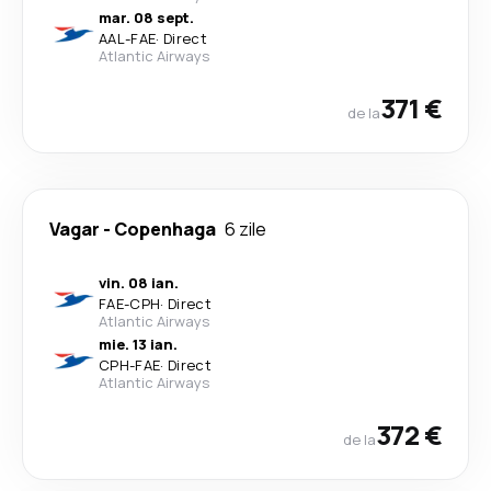
mar. 08 sept.
AAL
-
FAE
·
Direct
Atlantic Airways
371 €
de la
Vagar
-
Copenhaga
6 zile
vin. 08 ian.
FAE
-
CPH
·
Direct
Atlantic Airways
mie. 13 ian.
CPH
-
FAE
·
Direct
Atlantic Airways
372 €
de la