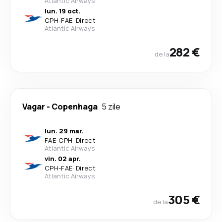
Atlantic Airways
lun. 19 oct.
CPH
-
FAE
·
Direct
Atlantic Airways
282 €
de la
Vagar
-
Copenhaga
5 zile
lun. 29 mar.
FAE
-
CPH
·
Direct
Atlantic Airways
vin. 02 apr.
CPH
-
FAE
·
Direct
Atlantic Airways
305 €
de la