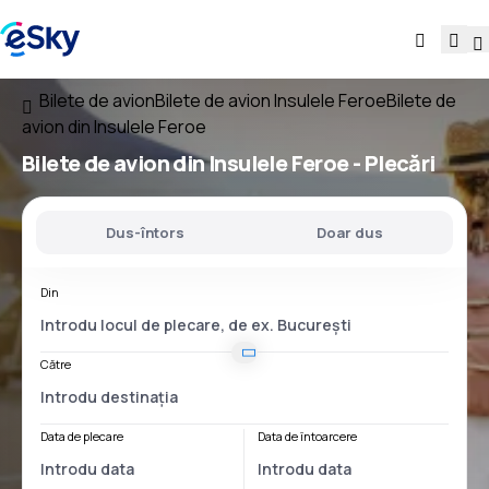
Bilete de avion
Bilete de avion Insulele Feroe
Bilete de
avion din Insulele Feroe
Bilete de avion
din Insulele Feroe
- Plecări
Dus-întors
Doar dus
Din
Către
Data de plecare
Data de întoarcere