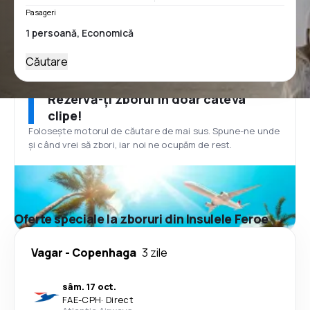
Pasageri
Căutare
Rezervă-ți zborul în doar câteva
clipe!
Folosește motorul de căutare de mai sus. Spune-ne unde
și când vrei să zbori, iar noi ne ocupăm de rest.
Oferte speciale la zboruri din Insulele Feroe
Vagar
-
Copenhaga
3 zile
sâm. 17 oct.
FAE
-
CPH
·
Direct