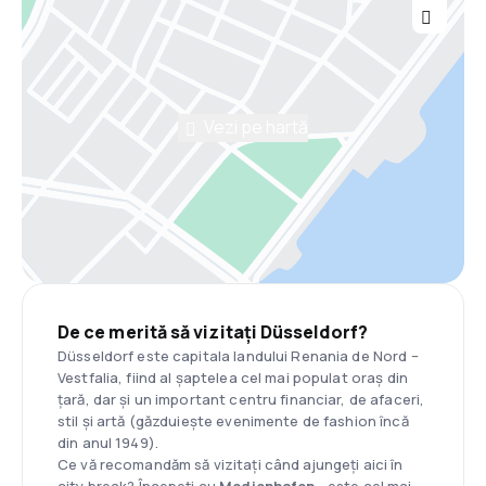
Vezi pe hartă
De ce merită să vizitați Düsseldorf?
Düsseldorf este capitala landului Renania de Nord –
Vestfalia, fiind al șaptelea cel mai populat oraș din
țară, dar și un important centru financiar, de afaceri,
stil și artă (găzduiește evenimente de fashion încă
din anul 1949).
Ce vă recomandăm să vizitați când ajungeți aici în
city break? Începeți cu
Medienhafen
- este cel mai