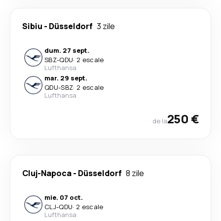
Sibiu
-
Düsseldorf
3 zile
dum. 27 sept.
SBZ
-
QDU
·
2 escale
Lufthansa
mar. 29 sept.
QDU
-
SBZ
·
2 escale
Lufthansa
250 €
de la
Cluj-Napoca
-
Düsseldorf
8 zile
mie. 07 oct.
CLJ
-
QDU
·
2 escale
Lufthansa