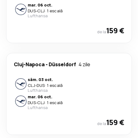
mar. 06 oct.
DUS
-
CLJ
·
1 escală
Lufthansa
159 €
de la
Cluj-Napoca
-
Düsseldorf
4 zile
sâm. 03 oct.
CLJ
-
DUS
·
1 escală
Lufthansa
mar. 06 oct.
DUS
-
CLJ
·
1 escală
Lufthansa
159 €
de la