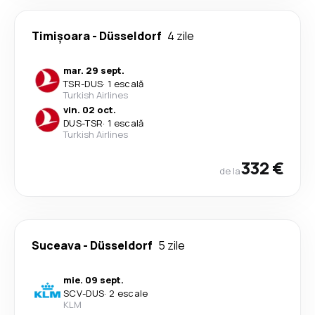
Timișoara
-
Düsseldorf
4 zile
mar. 29 sept.
TSR
-
DUS
·
1 escală
Turkish Airlines
vin. 02 oct.
DUS
-
TSR
·
1 escală
Turkish Airlines
332 €
de la
Suceava
-
Düsseldorf
5 zile
mie. 09 sept.
SCV
-
DUS
·
2 escale
KLM