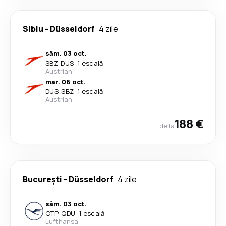
Sibiu
-
Düsseldorf
4 zile
sâm. 03 oct.
SBZ
-
DUS
·
1 escală
Austrian
mar. 06 oct.
DUS
-
SBZ
·
1 escală
Austrian
188 €
de la
București
-
Düsseldorf
4 zile
sâm. 03 oct.
OTP
-
QDU
·
1 escală
Lufthansa