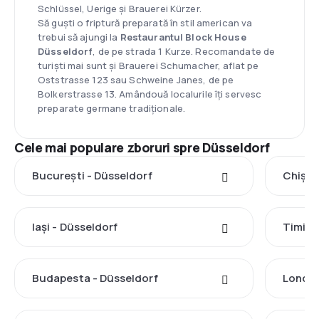
Schlüssel, Uerige și Brauerei Kürzer.
Să guști o friptură preparată în stil american va
trebui să ajungi la
Restaurantul Block House
Düsseldorf
, de pe strada 1 Kurze. Recomandate de
turiști mai sunt și Brauerei Schumacher, aflat pe
Oststrasse 123 sau Schweine Janes, de pe
Bolkerstrasse 13. Amândouă localurile îți servesc
preparate germane tradiționale.
Cele mai populare zboruri spre Düsseldorf
București - Düsseldorf
Chișin
Iași - Düsseldorf
Timișo
Budapesta - Düsseldorf
Londra