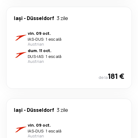
Iași
-
Düsseldorf
3 zile
vin. 09 oct.
IAS
-
DUS
·
1 escală
Austrian
dum. 11 oct.
DUS
-
IAS
·
1 escală
Austrian
181 €
de la
Iași
-
Düsseldorf
3 zile
vin. 09 oct.
IAS
-
DUS
·
1 escală
Austrian