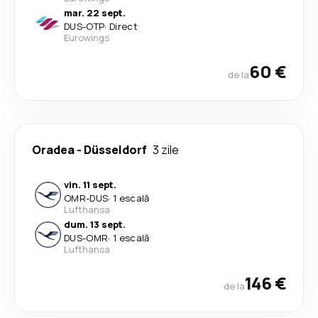
mar. 22 sept.
DUS
-
OTP
·
Direct
Eurowings
60 €
de la
Oradea
-
Düsseldorf
3 zile
vin. 11 sept.
OMR
-
DUS
·
1 escală
Lufthansa
dum. 13 sept.
DUS
-
OMR
·
1 escală
Lufthansa
146 €
de la