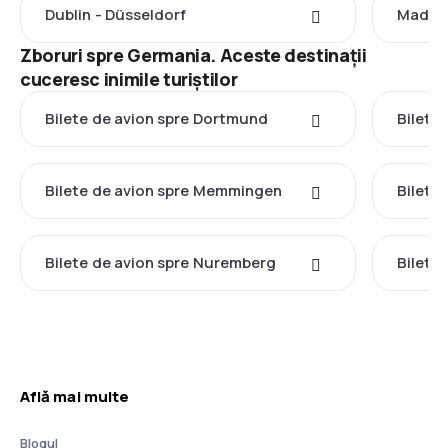
Dublin - Düsseldorf
Madrid
Zboruri spre Germania. Aceste destinații
cuceresc inimile turiștilor
Bilete de avion spre Dortmund
Bilete
Bilete de avion spre Memmingen
Bilete
Bilete de avion spre Nuremberg
Bilete
Află mai multe
Blogul