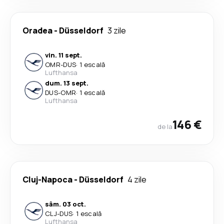
Oradea
-
Düsseldorf
3 zile
vin. 11 sept.
OMR
-
DUS
·
1 escală
Lufthansa
dum. 13 sept.
DUS
-
OMR
·
1 escală
Lufthansa
146 €
de la
Cluj-Napoca
-
Düsseldorf
4 zile
sâm. 03 oct.
CLJ
-
DUS
·
1 escală
Lufthansa