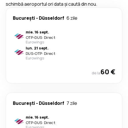
schimbă aeroportul ori data și caută din nou.
București
-
Düsseldorf
6 zile
mie. 16 sept.
OTP
-
DUS
·
Direct
Eurowings
lun. 21 sept.
DUS
-
OTP
·
Direct
Eurowings
60 €
de la
București
-
Düsseldorf
7 zile
mie. 16 sept.
OTP
-
DUS
·
Direct
Eurowings