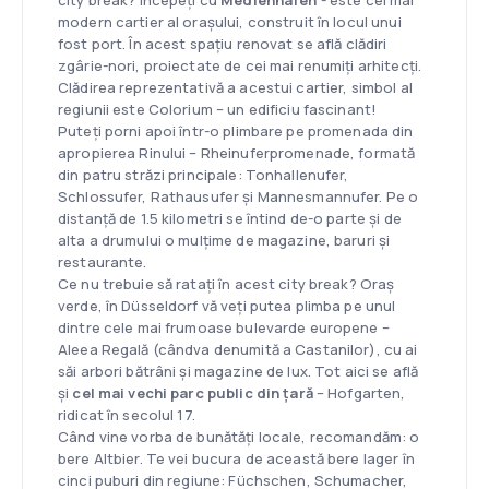
modern cartier al orașului, construit în locul unui
fost port. În acest spațiu renovat se află clădiri
zgârie-nori, proiectate de cei mai renumiți arhitecți.
Clădirea reprezentativă a acestui cartier, simbol al
regiunii este Colorium – un edificiu fascinant!
Puteți porni apoi într-o plimbare pe promenada din
apropierea Rinului – Rheinuferpromenade, formată
din patru străzi principale: Tonhallenufer,
Schlossufer, Rathausufer și Mannesmannufer. Pe o
distanță de 1.5 kilometri se întind de-o parte și de
alta a drumului o mulțime de magazine, baruri și
restaurante.
Ce nu trebuie să ratați în acest city break? Oraș
verde, în Düsseldorf vă veți putea plimba pe unul
dintre cele mai frumoase bulevarde europene –
Aleea Regală (cândva denumită a Castanilor), cu ai
săi arbori bătrâni și magazine de lux. Tot aici se află
și
cel mai vechi parc public din țară
– Hofgarten,
ridicat în secolul 17.
Când vine vorba de bunătăți locale, recomandăm: o
bere Altbier. Te vei bucura de această bere lager în
cinci puburi din regiune: Füchschen, Schumacher,