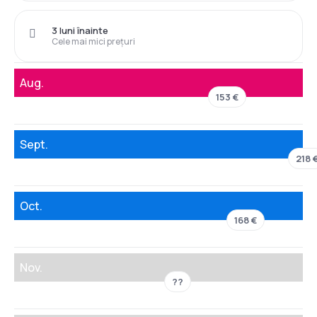
3 luni înainte
Cele mai mici prețuri
Aug.
153 €
Sept.
218 
Oct.
168 €
Nov.
??