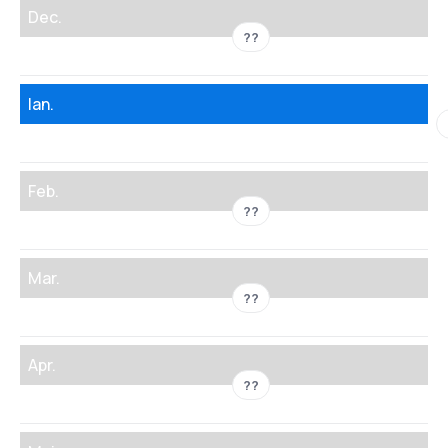
Dec.
??
Ian.
Feb.
??
Mar.
??
Apr.
??