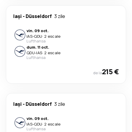
Iași
-
Düsseldorf
3 zile
vin. 09 oct.
IAS
-
QDU
·
2 escale
Lufthansa
dum. 11 oct.
QDU
-
IAS
·
2 escale
Lufthansa
215 €
de la
Iași
-
Düsseldorf
3 zile
vin. 09 oct.
IAS
-
QDU
·
2 escale
Lufthansa