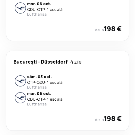
mar. 06 oct.
QDU
-
OTP
·
1 escală
Lufthansa
198 €
de la
București
-
Düsseldorf
4 zile
sâm. 03 oct.
OTP
-
QDU
·
1 escală
Lufthansa
mar. 06 oct.
QDU
-
OTP
·
1 escală
Lufthansa
198 €
de la