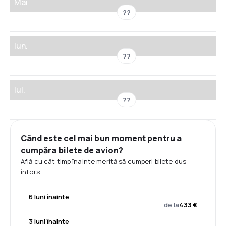
Mai
??
Iun.
??
Iul.
??
Când este cel mai bun moment pentru a
cumpăra bilete de avion?
Află cu cât timp înainte merită să cumperi bilete dus-
întors.
6 luni înainte
de la
433 €
3 luni înainte