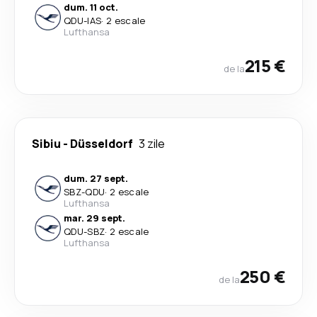
dum. 11 oct.
QDU
-
IAS
·
2 escale
Lufthansa
215 €
de la
Sibiu
-
Düsseldorf
3 zile
dum. 27 sept.
SBZ
-
QDU
·
2 escale
Lufthansa
mar. 29 sept.
QDU
-
SBZ
·
2 escale
Lufthansa
250 €
de la