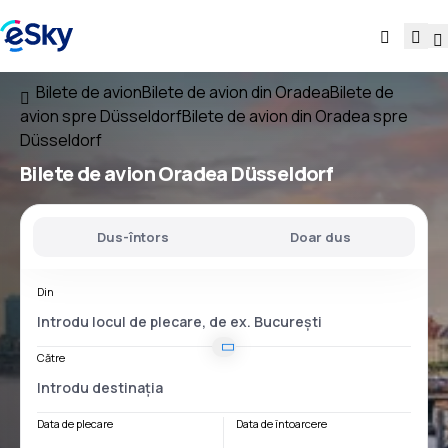
Bilete de avion
Bilete de avion din Oradea
Bilete de
avion spre Düsseldorf
Bilete de avion din Oradea spre
Düsseldorf
Bilete de avion
Oradea Düsseldorf
Dus-întors
Doar dus
Din
Către
Data de plecare
Data de întoarcere