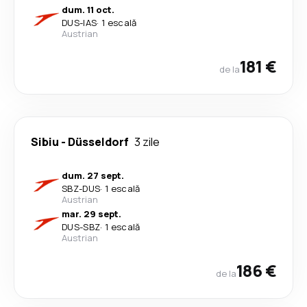
dum. 11 oct.
DUS
-
IAS
·
1 escală
Austrian
181 €
de la
Sibiu
-
Düsseldorf
3 zile
dum. 27 sept.
SBZ
-
DUS
·
1 escală
Austrian
mar. 29 sept.
DUS
-
SBZ
·
1 escală
Austrian
186 €
de la