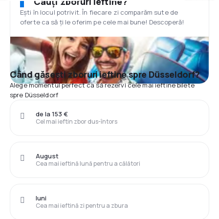
Cauți zboruri ieftine?
Ești în locul potrivit. În fiecare zi comparăm sute de
oferte ca să ți le oferim pe cele mai bune! Descoperă!
Când găsești zboruri ieftine spre Düsseldorf?
Alege momentul perfect ca să rezervi cele mai ieftine bilete
spre Düsseldorf
de la 153 €
Cel mai ieftin zbor dus-întors
August
Cea mai ieftină lună pentru a călători
luni
Cea mai ieftină zi pentru a zbura