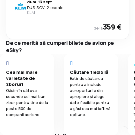
dum. 13 sept.
DUS
-
SCV
·
2 escale
KLM
359 €
de la
De ce merită să cumperi bilete de avion pe
eSky?
Cea mai mare
Căutare flexibilă
varietate de
Extinde căutarea
zboruri
pentru a include
Găsim în câteva
aeroporturile din
secunde cel mai bun
apropiere și alege
zbor pentru tine de la
date flexibile pentru
peste 500 de
a găsi cea mai ieftină
companii aeriene.
opțiune.