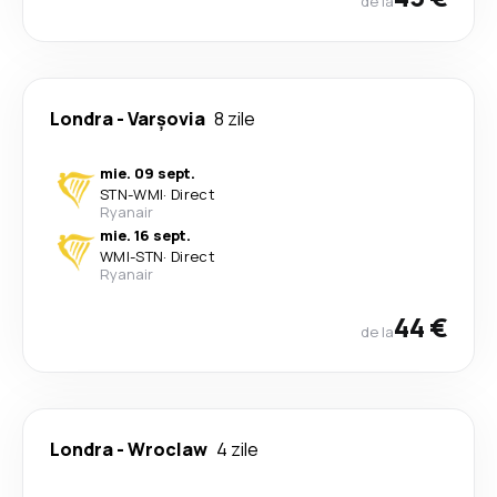
de la
Londra
-
Varşovia
8 zile
mie. 09 sept.
STN
-
WMI
·
Direct
Ryanair
mie. 16 sept.
WMI
-
STN
·
Direct
Ryanair
44 €
de la
Londra
-
Wroclaw
4 zile