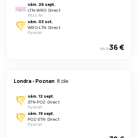
sâm. 26 sept.
LTN
-
WRO
·
Direct
Wizz Air
sâm. 03 oct.
WRO
-
LTN
·
Direct
Ryanair
36 €
de la
Londra
-
Poznan
8 zile
sâm. 12 sept.
STN
-
POZ
·
Direct
Ryanair
sâm. 19 sept.
POZ
-
STN
·
Direct
Ryanair