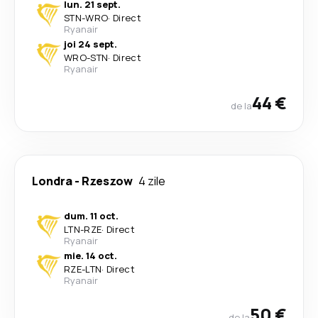
lun. 21 sept.
STN
-
WRO
·
Direct
Ryanair
joi 24 sept.
WRO
-
STN
·
Direct
Ryanair
44 €
de la
Londra
-
Rzeszow
4 zile
dum. 11 oct.
LTN
-
RZE
·
Direct
Ryanair
mie. 14 oct.
RZE
-
LTN
·
Direct
Ryanair
50 €
de la