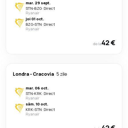
mar. 29 sept.
STN
-
BZG
·
Direct
Ryanair
joi 01 oct.
BZG
-
STN
·
Direct
Ryanair
42 €
de la
Londra
-
Cracovia
5 zile
mar. 06 oct.
STN
-
KRK
·
Direct
Ryanair
sâm. 10 oct.
KRK
-
STN
·
Direct
Ryanair
42 €