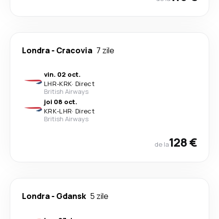
Londra
-
Cracovia
7 zile
vin. 02 oct.
LHR
-
KRK
·
Direct
British Airways
joi 08 oct.
KRK
-
LHR
·
Direct
British Airways
128 €
de la
Londra
-
Gdansk
5 zile