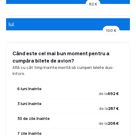
82 €
Iul.
100 €
Când este cel mai bun moment pentru a
cumpăra bilete de avion?
Află cu cât timp înainte merită să cumperi bilete dus-
întors.
6 luni înainte
de la
692 €
3 luni înainte
de la
287 €
30 de zile înainte
de la
208 €
7 zile înainte