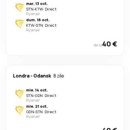
mar. 13 oct.
STN
-
KTW
·
Direct
Ryanair
dum. 18 oct.
KTW
-
STN
·
Direct
Ryanair
40 €
de la
Londra
-
Gdansk
8 zile
mie. 14 oct.
STN
-
GDN
·
Direct
Ryanair
mie. 21 oct.
GDN
-
STN
·
Direct
Ryanair