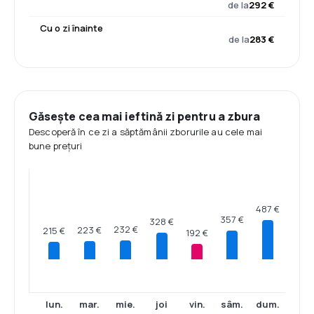
de la
292 €
Cu o zi înainte
de la
283 €
Găsește cea mai ieftină zi pentru a zbura
Descoperă în ce zi a săptămânii zborurile au cele mai
bune prețuri
487 €
357 €
328 €
232 €
223 €
215 €
192 €
lun.
mar.
mie.
joi
vin.
sâm.
dum.