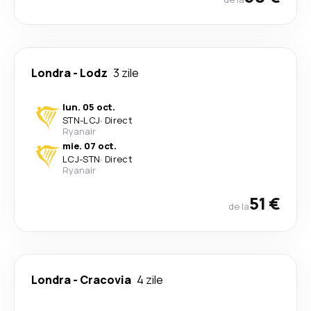
Londra
-
Lodz
3 zile
lun. 05 oct.
STN
-
LCJ
·
Direct
Ryanair
mie. 07 oct.
LCJ
-
STN
·
Direct
Ryanair
51 €
de la
Londra
-
Cracovia
4 zile