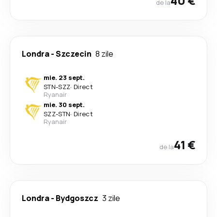
40 €
de la
Londra
-
Szczecin
8 zile
mie. 23 sept.
STN
-
SZZ
·
Direct
Ryanair
mie. 30 sept.
SZZ
-
STN
·
Direct
Ryanair
41 €
de la
Londra
-
Bydgoszcz
3 zile