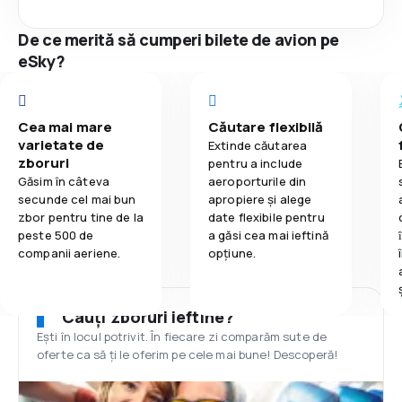
De ce merită să cumperi bilete de avion pe
eSky?
Cea mai mare
Căutare flexibilă
varietate de
Extinde căutarea
zboruri
pentru a include
Găsim în câteva
aeroporturile din
secunde cel mai bun
apropiere și alege
zbor pentru tine de la
date flexibile pentru
peste 500 de
a găsi cea mai ieftină
companii aeriene.
opțiune.
Cauți zboruri ieftine?
Ești în locul potrivit. În fiecare zi comparăm sute de
oferte ca să ți le oferim pe cele mai bune! Descoperă!