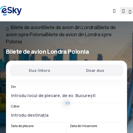
Bilete de avion
Bilete de avion din Londra
Bilete de
avion spre Polonia
Bilete de avion din Londra spre
Polonia
Bilete de avion
Londra Polonia
Dus-întors
Doar dus
Din
Către
Data de plecare
Data de întoarcere