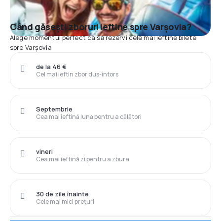
Când găsești zboruri ieftine spre Varşovia?
Alege momentul perfect ca să rezervi cele mai ieftine bilete
spre Varşovia
de la 46 €
Cel mai ieftin zbor dus-întors
Septembrie
Cea mai ieftină lună pentru a călători
vineri
Cea mai ieftină zi pentru a zbura
30 de zile înainte
Cele mai mici prețuri