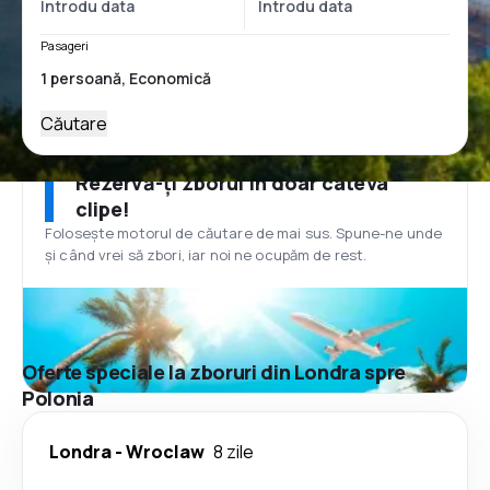
Pasageri
Căutare
Rezervă-ți zborul în doar câteva
clipe!
Folosește motorul de căutare de mai sus. Spune-ne unde
și când vrei să zbori, iar noi ne ocupăm de rest.
Oferte speciale la zboruri din Londra spre
Polonia
Londra
-
Wroclaw
8 zile