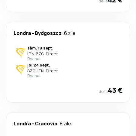
de la
Londra
-
Bydgoszcz
6 zile
sâm. 19 sept.
LTN
-
BZG
·
Direct
Ryanair
joi 24 sept.
BZG
-
LTN
·
Direct
Ryanair
43 €
de la
Londra
-
Cracovia
8 zile