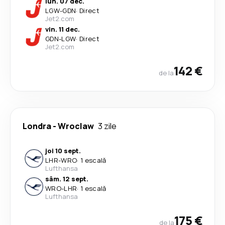
lun. 07 dec.
LGW
-
GDN
·
Direct
Jet2.com
vin. 11 dec.
GDN
-
LGW
·
Direct
Jet2.com
142 €
de la
Londra
-
Wroclaw
3 zile
joi 10 sept.
LHR
-
WRO
·
1 escală
Lufthansa
sâm. 12 sept.
WRO
-
LHR
·
1 escală
Lufthansa
175 €
de la