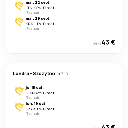
mar. 22 sept.
LTN
-
KRK
·
Direct
Ryanair
mar. 29 sept.
KRK
-
LTN
·
Direct
Ryanair
43 €
de la
Londra
-
Szczytno
5 zile
joi 15 oct.
STN
-
SZY
·
Direct
Ryanair
lun. 19 oct.
SZY
-
STN
·
Direct
Ryanair
43 €