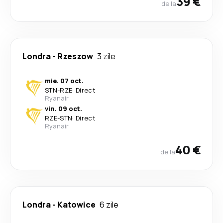
39 €
de la
Londra
-
Rzeszow
3 zile
mie. 07 oct.
STN
-
RZE
·
Direct
Ryanair
vin. 09 oct.
RZE
-
STN
·
Direct
Ryanair
40 €
de la
Londra
-
Katowice
6 zile