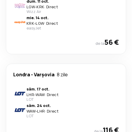
dum. 11 oct.
LGW
-
KRK
·
Direct
Wizz Air
mie. 14 oct.
KRK
-
LGW
·
Direct
easyJet
56 €
de la
Londra
-
Varşovia
8 zile
sâm. 17 oct.
LHR
-
WAW
·
Direct
LOT
sâm. 24 oct.
WAW
-
LHR
·
Direct
LOT
116 €
de la