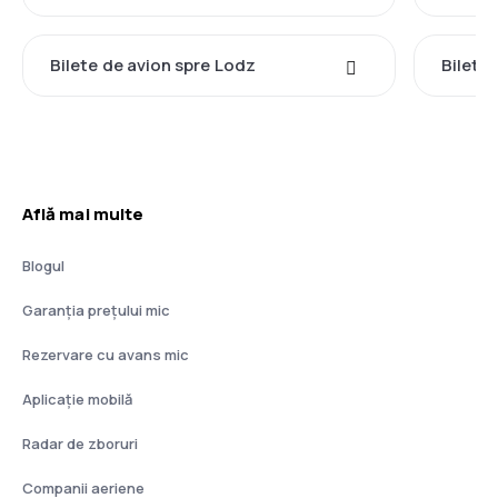
Bilete de avion spre Lodz
Bilete
Află mai multe
Blogul
Garanția prețului mic
Rezervare cu avans mic
Aplicație mobilă
Radar de zboruri
Companii aeriene