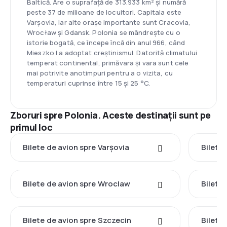
Baltică. Are o suprafață de 313.933 km² și numără
peste 37 de milioane de locuitori. Capitala este
Varșovia, iar alte orașe importante sunt Cracovia,
Wrocław și Gdansk. Polonia se mândrește cu o
istorie bogată, ce începe încă din anul 966, când
Mieszko I a adoptat creștinismul. Datorită climatului
temperat continental, primăvara și vara sunt cele
mai potrivite anotimpuri pentru a o vizita, cu
temperaturi cuprinse între 15 și 25 °C.
Zboruri spre Polonia. Aceste destinații sunt pe
primul loc
Bilete de avion spre Varşovia
Bilete
Bilete de avion spre Wroclaw
Bilete
Bilete de avion spre Szczecin
Bilete 