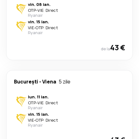
vin. 08 ian.
OTP
-
VIE
·
Direct
Ryanair
vin. 15 ian.
VIE
-
OTP
·
Direct
Ryanair
43 €
de la
București
-
Viena
5 zile
lun. 11 ian.
OTP
-
VIE
·
Direct
Ryanair
vin. 15 ian.
VIE
-
OTP
·
Direct
Ryanair