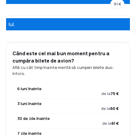
91 €
Iul.
Când este cel mai bun moment pentru a
cumpăra bilete de avion?
Află cu cât timp înainte merită să cumperi bilete dus-
întors.
6 luni înainte
de la
75 €
3 luni înainte
de la
60 €
30 de zile înainte
de la
61 €
7 zile înainte