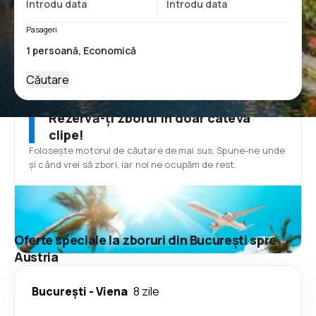
Pasageri
Căutare
Rezervă-ți zborul în doar câteva
clipe!
Folosește motorul de căutare de mai sus. Spune-ne unde
și când vrei să zbori, iar noi ne ocupăm de rest.
Oferte speciale la zboruri din București spre
Austria
București
-
Viena
8 zile