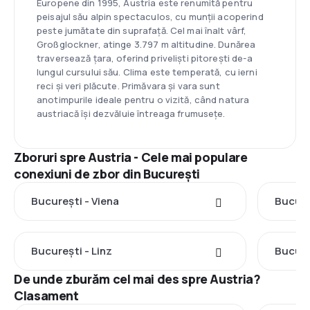
Europene din 1995, Austria este renumită pentru
peisajul său alpin spectaculos, cu munții acoperind
peste jumătate din suprafață. Cel mai înalt vârf,
Großglockner, atinge 3.797 m altitudine. Dunărea
traversează țara, oferind priveliști pitorești de-a
lungul cursului său. Clima este temperată, cu ierni
reci și veri plăcute. Primăvara și vara sunt
anotimpurile ideale pentru o vizită, când natura
austriacă își dezvăluie întreaga frumusețe.
Zboruri spre Austria - Cele mai populare
conexiuni de zbor din București
București - Viena
Bucure
București - Linz
Bucure
De unde zburăm cel mai des spre Austria?
Clasament