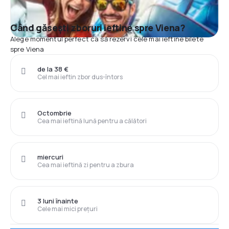
Când găsești zboruri ieftine spre Viena?
Alege momentul perfect ca să rezervi cele mai ieftine bilete
spre Viena
de la 38 €
Cel mai ieftin zbor dus-întors
Octombrie
Cea mai ieftină lună pentru a călători
miercuri
Cea mai ieftină zi pentru a zbura
3 luni înainte
Cele mai mici prețuri