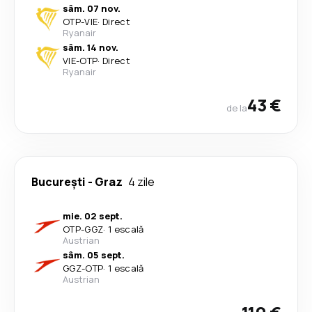
sâm. 07 nov.
OTP
-
VIE
·
Direct
Ryanair
sâm. 14 nov.
VIE
-
OTP
·
Direct
Ryanair
43 €
de la
București
-
Graz
4 zile
mie. 02 sept.
OTP
-
GGZ
·
1 escală
Austrian
sâm. 05 sept.
GGZ
-
OTP
·
1 escală
Austrian