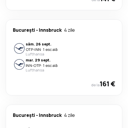
București
-
Innsbruck
4 zile
sâm. 26 sept.
OTP
-
INN
·
1 escală
Lufthansa
mar. 29 sept.
INN
-
OTP
·
1 escală
Lufthansa
161 €
de la
București
-
Innsbruck
4 zile