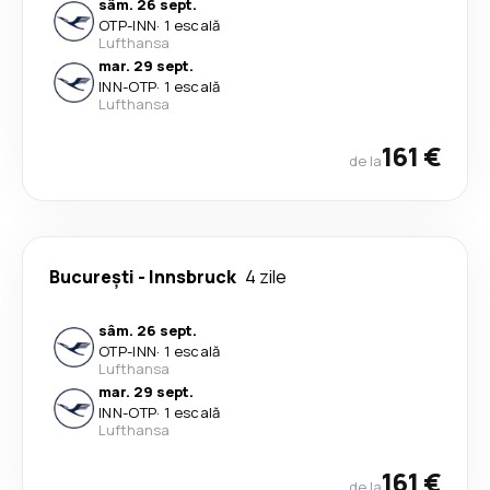
sâm. 26 sept.
OTP
-
INN
·
1 escală
Lufthansa
mar. 29 sept.
INN
-
OTP
·
1 escală
Lufthansa
161 €
de la
București
-
Innsbruck
4 zile
sâm. 26 sept.
OTP
-
INN
·
1 escală
Lufthansa
mar. 29 sept.
INN
-
OTP
·
1 escală
Lufthansa
161 €
de la