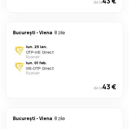
43 €
de la
București
-
Viena
8 zile
lun. 25 ian.
OTP
-
VIE
·
Direct
Ryanair
lun. 01 feb.
VIE
-
OTP
·
Direct
Ryanair
43 €
de la
București
-
Viena
8 zile