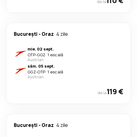
110 €
de la
București
-
Graz
4 zile
mie. 02 sept.
OTP
-
GGZ
·
1 escală
Austrian
sâm. 05 sept.
GGZ
-
OTP
·
1 escală
Austrian
119 €
de la
București
-
Graz
4 zile