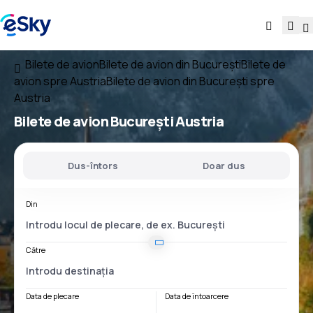
Bilete de avion
Bilete de avion din București
Bilete de
avion spre Austria
Bilete de avion din București spre
Austria
Bilete de avion
București Austria
Dus-întors
Doar dus
Din
Către
Data de plecare
Data de întoarcere