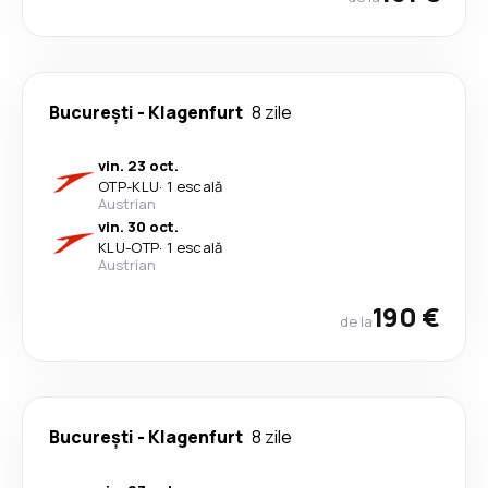
București
-
Klagenfurt
8 zile
vin. 23 oct.
OTP
-
KLU
·
1 escală
Austrian
vin. 30 oct.
KLU
-
OTP
·
1 escală
Austrian
190 €
de la
București
-
Klagenfurt
8 zile