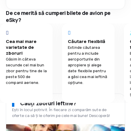
De ce merită să cumperi bilete de avion pe
eSky?
Cea mai mare
Căutare flexibilă
varietate de
Extinde căutarea
zboruri
pentru a include
Găsim în câteva
aeroporturile din
secunde cel mai bun
apropiere și alege
zbor pentru tine de la
date flexibile pentru
peste 500 de
a găsi cea mai ieftină
companii aeriene.
opțiune.
Cauți zboruri ieftine?
Ești în locul potrivit. În fiecare zi comparăm sute de
oferte ca să ți le oferim pe cele mai bune! Descoperă!