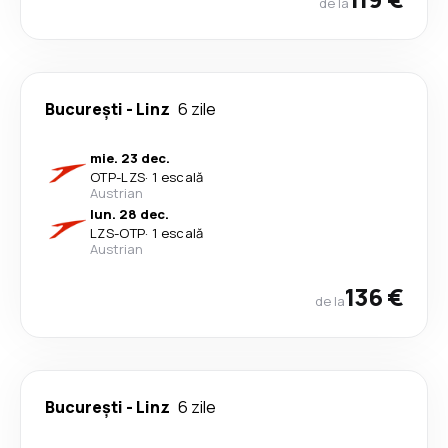
de la
București
-
Linz
6 zile
mie. 23 dec.
OTP
-
LZS
·
1 escală
Austrian
lun. 28 dec.
LZS
-
OTP
·
1 escală
Austrian
136 €
de la
București
-
Linz
6 zile