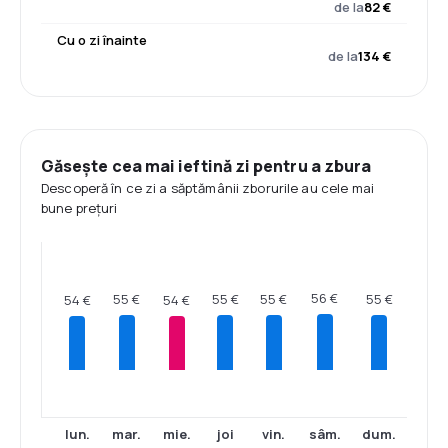
de la
82 €
Cu o zi înainte
de la
134 €
Găsește cea mai ieftină zi pentru a zbura
Descoperă în ce zi a săptămânii zborurile au cele mai
bune prețuri
56 €
55 €
55 €
55 €
55 €
54 €
54 €
lun.
mar.
mie.
joi
vin.
sâm.
dum.