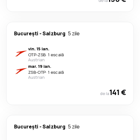
de la
București
-
Salzburg
5 zile
vin. 15 ian.
OTP
-
ZSB
·
1 escală
Austrian
mar. 19 ian.
ZSB
-
OTP
·
1 escală
Austrian
141 €
de la
București
-
Salzburg
5 zile