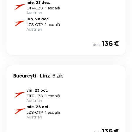
mie. 23 dec.
OTP
-
LZS
·
1 escală
Austrian
lun. 28 dec.
LZS
-
OTP
·
1 escală
Austrian
136 €
de la
București
-
Linz
6 zile
vin. 23 oct.
OTP
-
LZS
·
1 escală
Austrian
mie. 28 oct.
LZS
-
OTP
·
1 escală
Austrian
136 €