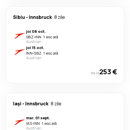
Sibiu
-
Innsbruck
8 zile
joi 08 oct.
SBZ
-
INN
·
1 escală
Austrian
joi 15 oct.
INN
-
SBZ
·
1 escală
Austrian
253 €
de la
Iași
-
Innsbruck
8 zile
mar. 01 sept.
IAS
-
INN
·
1 escală
Austrian