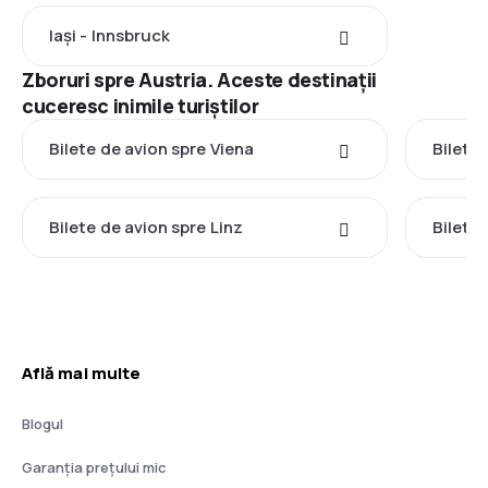
Iași - Innsbruck
Zboruri spre Austria. Aceste destinații
cuceresc inimile turiștilor
Bilete de avion spre Viena
Bilete
Bilete de avion spre Linz
Bilete
Află mai multe
Blogul
Garanția prețului mic