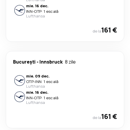
mie. 16 dec.
INN
-
OTP
·
1 escală
Lufthansa
161 €
de la
București
-
Innsbruck
8 zile
mie. 09 dec.
OTP
-
INN
·
1 escală
Lufthansa
mie. 16 dec.
INN
-
OTP
·
1 escală
Lufthansa
161 €
de la