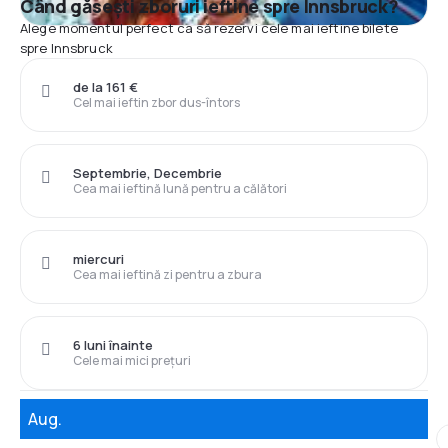
Când găsești zboruri ieftine spre Innsbruck?
Alege momentul perfect ca să rezervi cele mai ieftine bilete
spre Innsbruck
de la 161 €
Cel mai ieftin zbor dus-întors
Septembrie, Decembrie
Cea mai ieftină lună pentru a călători
miercuri
Cea mai ieftină zi pentru a zbura
6 luni înainte
Cele mai mici prețuri
Aug.