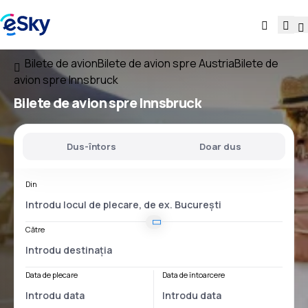
Bilete de avion
Bilete de avion spre Austria
Bilete de
avion spre Innsbruck
Bilete de avion spre Innsbruck
Dus-întors
Doar dus
Din
Către
Data de plecare
Data de întoarcere