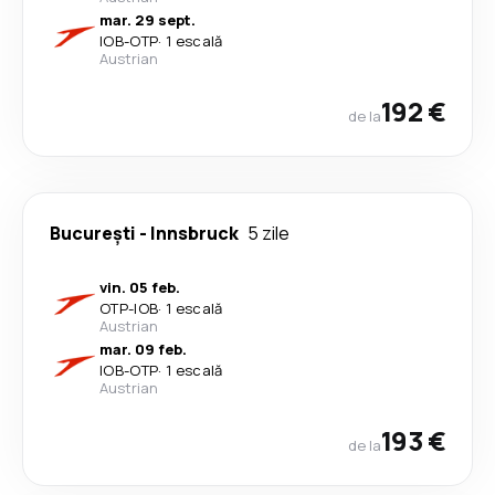
mar. 29 sept.
IOB
-
OTP
·
1 escală
Austrian
192 €
de la
București
-
Innsbruck
5 zile
vin. 05 feb.
OTP
-
IOB
·
1 escală
Austrian
mar. 09 feb.
IOB
-
OTP
·
1 escală
Austrian
193 €
de la