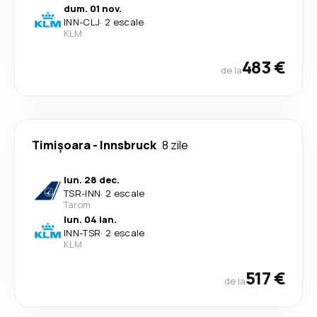
dum. 01 nov.
INN
-
CLJ
·
2 escale
KLM
483 €
de la
Timișoara
-
Innsbruck
8 zile
lun. 28 dec.
TSR
-
INN
·
2 escale
Tarom
lun. 04 ian.
INN
-
TSR
·
2 escale
KLM
517 €
de la