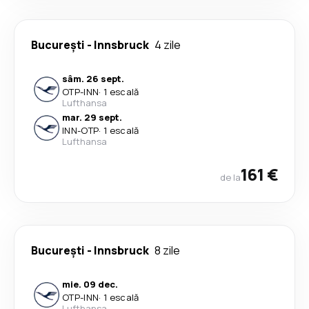
București
-
Innsbruck
4 zile
sâm. 26 sept.
OTP
-
INN
·
1 escală
Lufthansa
mar. 29 sept.
INN
-
OTP
·
1 escală
Lufthansa
161 €
de la
București
-
Innsbruck
8 zile
mie. 09 dec.
OTP
-
INN
·
1 escală
Lufthansa