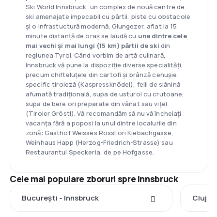
Ski World Innsbruck, un complex de nouă centre de
ski amenajate impecabil cu pârtii, piste cu obstacole
și o infrastuctură modernă. Glungezer, aflat la 15
minute distanță de oraș se laudă cu
una dintre cele
mai vechi și mai lungi (15 km) pârtii de ski
din
regiunea Tyrol. Când vorbim de artă culinară,
Innsbruck vă pune la dispoziție diverse specialități,
precum chifteluțele din cartofi și brânză cenușie
specific tiroleză (Kaspressknödel), felii de slănină
afumată tradițională, supa de usturoi cu crutoane,
supa de bere ori preparate din vânat sau vițel
(Tiroler Gröstl). Vă recomandăm să nu vă încheiați
vacanța fără a poposi la unul dintre localurile din
zonă: Gasthof Weisses Rossl ori Kiebachgasse,
Weinhaus Happ (Herzog-Friedrich-Strasse) sau
Restaurantul Speckeria, de pe Hofgasse.
Cele mai populare zboruri spre Innsbruck
București - Innsbruck
Cluj-N