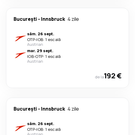
București
-
Innsbruck
4 zile
sâm. 26 sept.
OTP
-
IOB
·
1 escală
Austrian
mar. 29 sept.
IOB
-
OTP
·
1 escală
Austrian
192 €
de la
București
-
Innsbruck
4 zile
sâm. 26 sept.
OTP
-
IOB
·
1 escală
Austrian