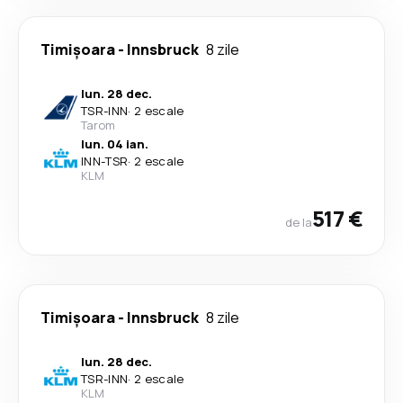
Timișoara
-
Innsbruck
8 zile
lun. 28 dec.
TSR
-
INN
·
2 escale
Tarom
lun. 04 ian.
INN
-
TSR
·
2 escale
KLM
517 €
de la
Timișoara
-
Innsbruck
8 zile
lun. 28 dec.
TSR
-
INN
·
2 escale
KLM