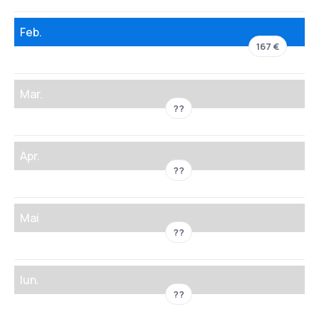
Feb.
167 €
Mar.
??
Apr.
??
Mai
??
Iun.
??