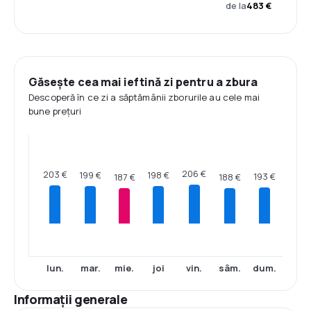
de la
483 €
Găsește cea mai ieftină zi pentru a zbura
Descoperă în ce zi a săptămânii zborurile au cele mai
bune prețuri
206 €
203 €
199 €
198 €
193 €
188 €
187 €
lun.
mar.
mie.
joi
vin.
sâm.
dum.
Informații generale