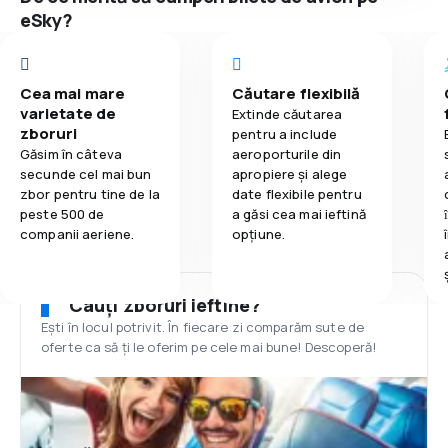
eSky?
Cea mai mare
Căutare flexibilă
varietate de
Extinde căutarea
zboruri
pentru a include
Găsim în câteva
aeroporturile din
secunde cel mai bun
apropiere și alege
zbor pentru tine de la
date flexibile pentru
peste 500 de
a găsi cea mai ieftină
companii aeriene.
opțiune.
Cauți zboruri ieftine?
Ești în locul potrivit. În fiecare zi comparăm sute de
oferte ca să ți le oferim pe cele mai bune! Descoperă!