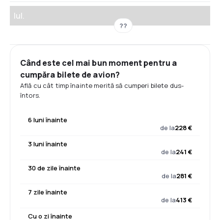
Iul.
??
Când este cel mai bun moment pentru a
cumpăra bilete de avion?
Află cu cât timp înainte merită să cumperi bilete dus-
întors.
6 luni înainte
de la
228 €
3 luni înainte
de la
241 €
30 de zile înainte
de la
281 €
7 zile înainte
de la
413 €
Cu o zi înainte