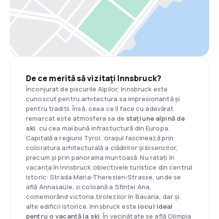
De ce merită să vizitați Innsbruck?
Înconjurat de piscurile Alpilor, Innsbruck este
cunoscut pentru arhitectura sa impresionantă și
pentru tradiții. Însă, ceea ce îl face cu adevărat
remarcat este atmosfera sa de
stațiune alpină de
ski
, cu cea mai bună infrastuctură din Europa.
Capitală a regiunii Tyrol, orașul fascinează prin
coloratura arhitecturală a clădirilor și bisericilor,
precum și prin panorama muntoasă. Nu ratați în
vacanța în Innsbruck obiectivele turistice din centrul
istoric: Strada Maria-Theresien-Strasse, unde se
află Annasaüle, o coloană a Sfintei Ana,
comemorând victoria tirolezilor în Bavaria, dar și
alte edificii istorice. Innsbruck este
locul ideal
pentru o vacanță la ski
. În vecinătate se află Olimpia