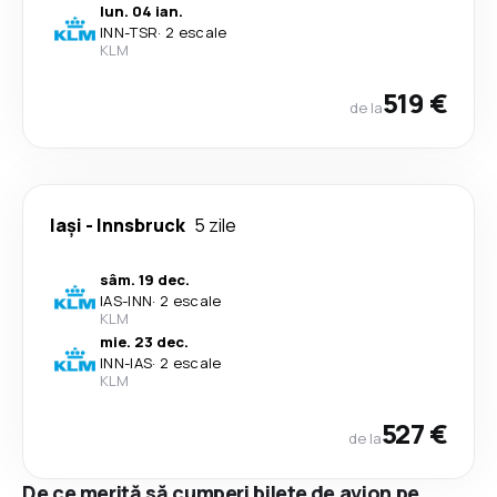
lun. 04 ian.
INN
-
TSR
·
2 escale
KLM
519 €
de la
Iași
-
Innsbruck
5 zile
sâm. 19 dec.
IAS
-
INN
·
2 escale
KLM
mie. 23 dec.
INN
-
IAS
·
2 escale
KLM
527 €
de la
De ce merită să cumperi bilete de avion pe