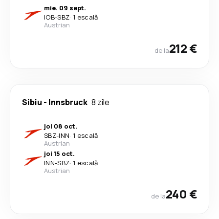
mie. 09 sept.
IOB
-
SBZ
·
1 escală
Austrian
212 €
de la
Sibiu
-
Innsbruck
8 zile
joi 08 oct.
SBZ
-
INN
·
1 escală
Austrian
joi 15 oct.
INN
-
SBZ
·
1 escală
Austrian
240 €
de la