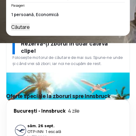
Pasageri
Căutare
Rezervă-ți zborul în doar câteva
clipe!
Folosește motorul de căutare de mai sus. Spune-ne unde
și când vrei să zbori, iar noi ne ocupăm de rest.
Oferte speciale la zboruri spre Innsbruck
București
-
Innsbruck
4 zile
sâm. 26 sept.
OTP
-
INN
·
1 escală