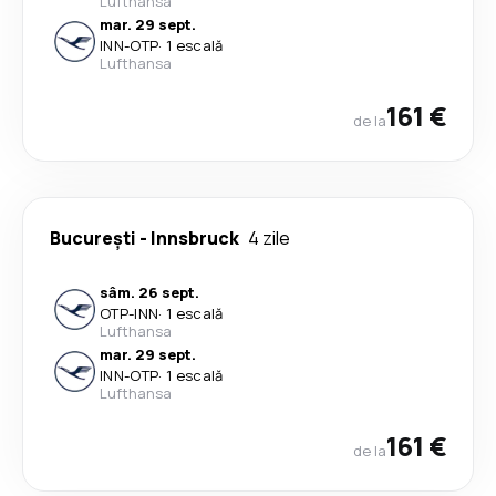
Lufthansa
mar. 29 sept.
INN
-
OTP
·
1 escală
Lufthansa
161 €
de la
București
-
Innsbruck
4 zile
sâm. 26 sept.
OTP
-
INN
·
1 escală
Lufthansa
mar. 29 sept.
INN
-
OTP
·
1 escală
Lufthansa
161 €
de la