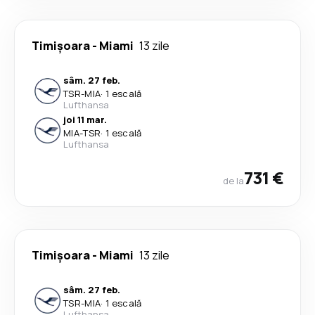
Timișoara
-
Miami
13 zile
sâm. 27 feb.
TSR
-
MIA
·
1 escală
Lufthansa
joi 11 mar.
MIA
-
TSR
·
1 escală
Lufthansa
731 €
de la
Timișoara
-
Miami
13 zile
sâm. 27 feb.
TSR
-
MIA
·
1 escală
Lufthansa