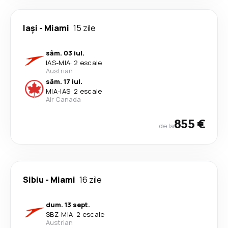
Iași
-
Miami
15 zile
sâm. 03 iul.
IAS
-
MIA
·
2 escale
Austrian
sâm. 17 iul.
MIA
-
IAS
·
2 escale
Air Canada
855 €
de la
Sibiu
-
Miami
16 zile
dum. 13 sept.
SBZ
-
MIA
·
2 escale
Austrian