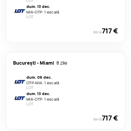
LOT
dum. 13 dec.
MIA
-
OTP
·
1 escală
LOT
717 €
de la
București
-
Miami
8 zile
dum. 06 dec.
OTP
-
MIA
·
1 escală
LOT
dum. 13 dec.
MIA
-
OTP
·
1 escală
LOT
717 €
de la