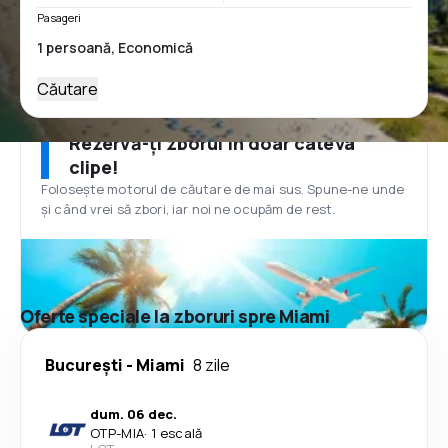
Pasageri
Căutare
Rezervă-ți zborul în doar câteva
clipe!
Folosește motorul de căutare de mai sus. Spune-ne unde
și când vrei să zbori, iar noi ne ocupăm de rest.
Oferte speciale la zboruri spre Miami
București
-
Miami
8 zile
dum. 06 dec.
OTP
-
MIA
·
1 escală