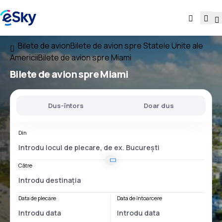
Bilete de avion
Bilete de avion spre Statele Unite ale
Americii
Bilete de avion spre Miami
Bilete de avion spre Miami
Dus-întors
Doar dus
Din
Către
Data de plecare
Data de întoarcere