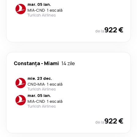
mar. 05 ian.
MIA
-
CND
·
1 escală
Turkish Airlines
922 €
de la
Constanța
-
Miami
14 zile
mie. 23 dec.
CND
-
MIA
·
1 escală
Turkish Airlines
mar. 05 ian.
MIA
-
CND
·
1 escală
Turkish Airlines
922 €
de la