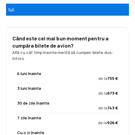
Iul.
Când este cel mai bun moment pentru a
cumpăra bilete de avion?
Află cu cât timp înainte merită să cumperi bilete dus-
întors.
6 luni înainte
de la
755 €
3 luni înainte
de la
673 €
30 de zile înainte
de la
743 €
7 zile înainte
de la
926 €
Cu o zi înainte