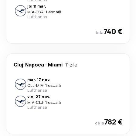
joi 11 mar.
MIA
-
TSR
·
1 escală
Lufthansa
740 €
de la
Cluj-Napoca
-
Miami
11 zile
mar. 17 nov.
CLJ
-
MIA
·
1 escală
Lufthansa
vin. 27 nov.
MIA
-
CLJ
·
1 escală
Lufthansa
782 €
de la