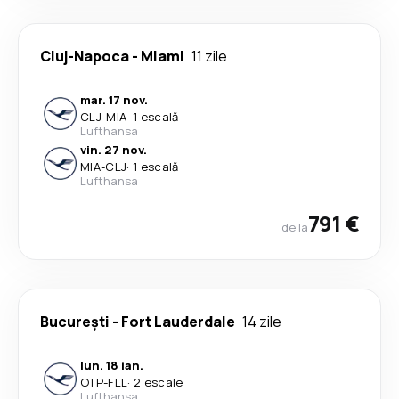
Cluj-Napoca
-
Miami
11 zile
mar. 17 nov.
CLJ
-
MIA
·
1 escală
Lufthansa
vin. 27 nov.
MIA
-
CLJ
·
1 escală
Lufthansa
791 €
de la
București
-
Fort Lauderdale
14 zile
lun. 18 ian.
OTP
-
FLL
·
2 escale
Lufthansa