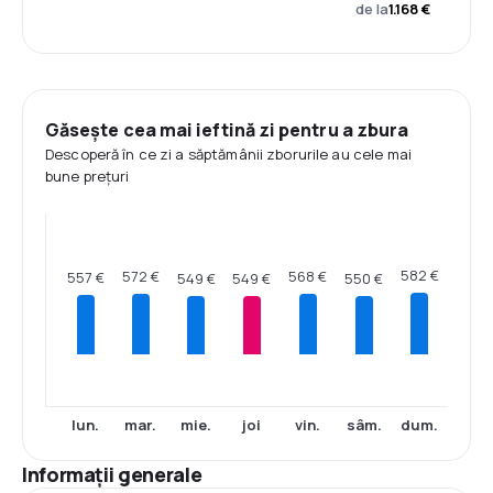
de la
1.168 €
Găsește cea mai ieftină zi pentru a zbura
Descoperă în ce zi a săptămânii zborurile au cele mai
bune prețuri
582 €
572 €
568 €
557 €
550 €
549 €
549 €
lun.
mar.
mie.
joi
vin.
sâm.
dum.
Informații generale