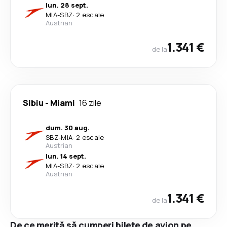
lun. 28 sept.
MIA
-
SBZ
·
2 escale
Austrian
1.341 €
de la
Sibiu
-
Miami
16 zile
dum. 30 aug.
SBZ
-
MIA
·
2 escale
Austrian
lun. 14 sept.
MIA
-
SBZ
·
2 escale
Austrian
1.341 €
de la
De ce merită să cumperi bilete de avion pe