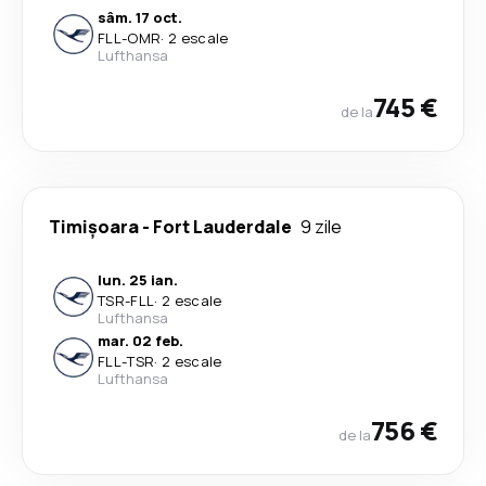
sâm. 17 oct.
FLL
-
OMR
·
2 escale
Lufthansa
745 €
de la
Timișoara
-
Fort Lauderdale
9 zile
lun. 25 ian.
TSR
-
FLL
·
2 escale
Lufthansa
mar. 02 feb.
FLL
-
TSR
·
2 escale
Lufthansa
756 €
de la