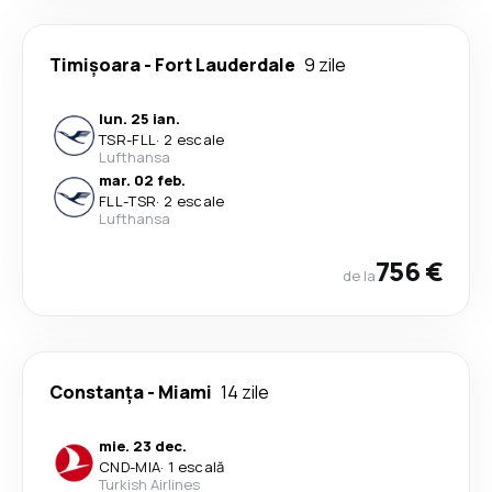
Timișoara
-
Fort Lauderdale
9 zile
lun. 25 ian.
TSR
-
FLL
·
2 escale
Lufthansa
mar. 02 feb.
FLL
-
TSR
·
2 escale
Lufthansa
756 €
de la
Constanța
-
Miami
14 zile
mie. 23 dec.
CND
-
MIA
·
1 escală
Turkish Airlines