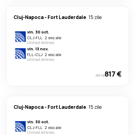
Cluj-Napoca
-
Fort Lauderdale
15 zile
vin. 30 oct.
CLJ
-
FLL
·
2 escale
United Airlines
vin. 13 nov.
FLL
-
CLJ
·
2 escale
United Airlines
817 €
de la
Cluj-Napoca
-
Fort Lauderdale
15 zile
vin. 30 oct.
CLJ
-
FLL
·
2 escale
United Airlines