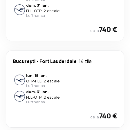
dum. 31 ian.
FLL
-
OTP
·
2 escale
Lufthansa
740 €
de la
București
-
Fort Lauderdale
14 zile
lun. 18 ian.
OTP
-
FLL
·
2 escale
Lufthansa
dum. 31 ian.
FLL
-
OTP
·
2 escale
Lufthansa
740 €
de la