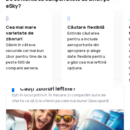
eSky?
Cea mai mare
Căutare flexibilă
varietate de
Extinde căutarea
zboruri
pentru a include
Găsim în câteva
aeroporturile din
secunde cel mai bun
apropiere și alege
zbor pentru tine de la
date flexibile pentru
peste 500 de
a găsi cea mai ieftină
companii aeriene.
opțiune.
Cauți zboruri ieftine?
Ești în locul potrivit. În fiecare zi comparăm sute de
oferte ca să ți le oferim pe cele mai bune! Descoperă!