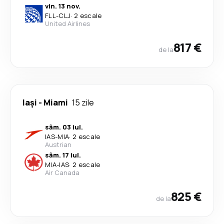
vin. 13 nov.
FLL
-
CLJ
·
2 escale
United Airlines
817 €
de la
Iași
-
Miami
15 zile
sâm. 03 iul.
IAS
-
MIA
·
2 escale
Austrian
sâm. 17 iul.
MIA
-
IAS
·
2 escale
Air Canada
825 €
de la