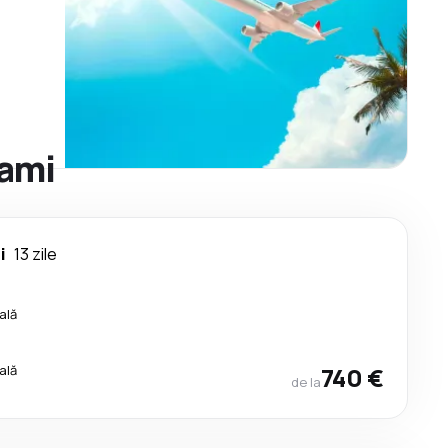
iami
i
13 zile
ală
ală
740 €
de la