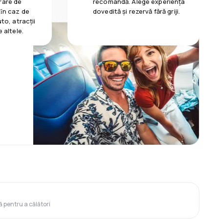
rare de
recomandă. Alege experiența
 ȋn caz de
dovedită și rezervă fără griji.
uto, atracții
e altele.
ă pentru a călători