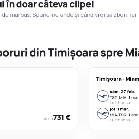
l în doar câteva clipe!
de mai sus. Spune-ne unde și când vrei să zbori, iar
zboruri din Timișoara spre M
Timișoara
-
Miam
sâm. 27 feb.
TSR
-
MIA
·
1 esc
Lufthansa
joi 11 mar.
731 €
MIA
-
TSR
·
1 esc
de la
Lufthansa