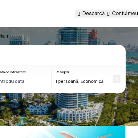
Descarcă
Contul meu
Miami
ata de întoarcere
Pasageri