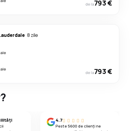
ale
793 €
de la
Lauderdale
8 zile
ale
ale
793 €
de la
y?
lități
4.7
ii
Peste 5600 de clienți ne