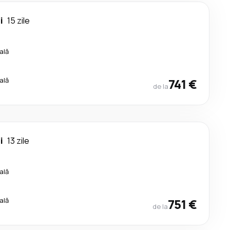
i
15 zile
ală
ală
741 €
de la
i
13 zile
ală
ală
751 €
de la