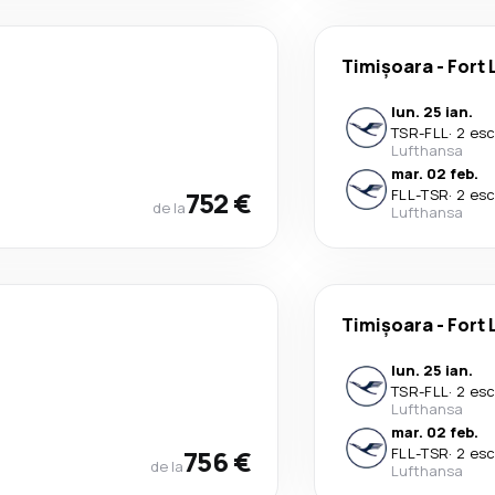
Timișoara
-
Fort 
lun. 25 ian.
TSR
-
FLL
·
2 esc
Lufthansa
mar. 02 feb.
752 €
FLL
-
TSR
·
2 esc
de la
Lufthansa
Timișoara
-
Fort 
lun. 25 ian.
TSR
-
FLL
·
2 esc
Lufthansa
mar. 02 feb.
756 €
FLL
-
TSR
·
2 esc
de la
Lufthansa