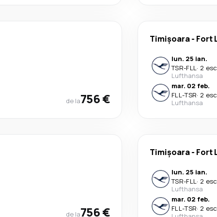
Timișoara
-
Fort 
lun. 25 ian.
TSR
-
FLL
·
2 esc
Lufthansa
mar. 02 feb.
756 €
FLL
-
TSR
·
2 esc
de la
Lufthansa
Timișoara
-
Fort 
lun. 25 ian.
TSR
-
FLL
·
2 esc
Lufthansa
mar. 02 feb.
756 €
FLL
-
TSR
·
2 esc
de la
Lufthansa