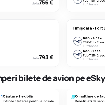
756 €
FLL
-
TSR
·
2 esc
de la
Lufthansa
Timișoara
-
Fort 
mar. 24 nov.
TSR
-
FLL
·
2 esc
Lufthansa
mar. 01 dec.
793 €
FLL
-
TSR
·
2 esc
de la
Lufthansa
peri bilete de avion pe eSk
Căutare flexibilă
O mulțime de faci
Extinde căutarea pentru a include
Beneficiezi de servic