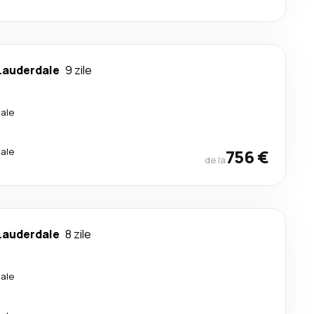
Lauderdale
9 zile
ale
ale
756 €
de la
Lauderdale
8 zile
ale