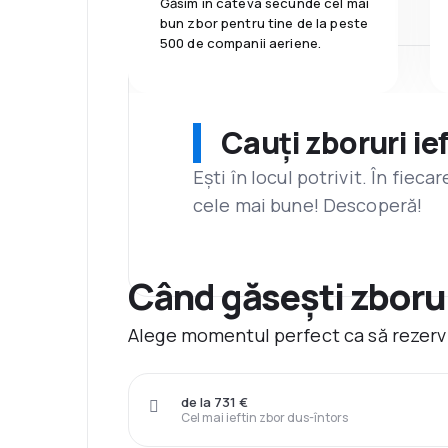
Găsim în câteva secunde cel mai
bun zbor pentru tine de la peste
500 de companii aeriene.
Cauți zboruri ie
Ești în locul potrivit. În fiec
cele mai bune! Descoperă!
Când găsești zborur
Alege momentul perfect ca să rezervi
de la 731 €
Cel mai ieftin zbor dus-întors