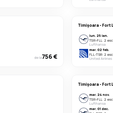
Timișoara
-
Fort 
lun. 25 ian.
TSR
-
FLL
·
2 esc
Lufthansa
mar. 02 feb.
756 €
FLL
-
TSR
·
2 esc
de la
United Airlines
Timișoara
-
Fort 
mar. 24 nov.
TSR
-
FLL
·
2 esc
Lufthansa
mar. 01 dec.