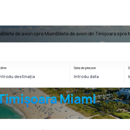
a
Bilete de avion spre Miami
Bilete de avion din Timișoara spre 
ătre
Data de plecare
D
Timișoara Miami