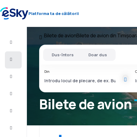
Platforma ta de călătorii
Bilete de avion
Bilete de avion din Timișoar
Zbor+Hotel
Dus-întors
Doar dus
Bilete
de
avion
Din
C
Vacanţe
Vară
2026
Bilete de avion
Iarnă
2026/27
Last
minute