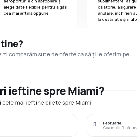
aeroporturile din apropiere și
suplimentare: asigu
alege date flexibile pentru a găsi
călătorie, asigurare
cea mai ieftină opțiune.
anulare, închirieri a
la destinaţie și mult
ftine?
are zi comparăm sute de oferte ca să ți le oferim pe
i ieftine spre Miami?
 cele mai ieftine bilete spre Miami
Februarie
Cea mai ieftină lun