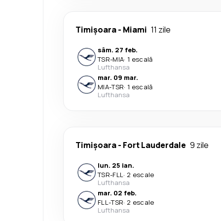
Timișoara
-
Miami
11 zile
sâm. 27 feb.
TSR
-
MIA
·
1 escală
Lufthansa
mar. 09 mar.
MIA
-
TSR
·
1 escală
Lufthansa
Timișoara
-
Fort Lauderdale
9 zile
lun. 25 ian.
TSR
-
FLL
·
2 escale
Lufthansa
mar. 02 feb.
FLL
-
TSR
·
2 escale
Lufthansa