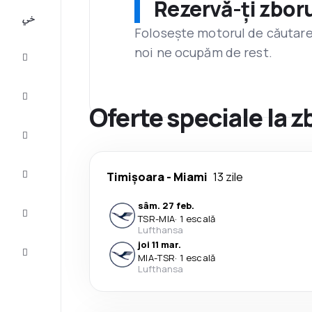
Rezervă-ți zboru
All-
inclusive
Folosește motorul de căutare 
noi ne ocupăm de rest.
City
Break
Cazare
Oferte speciale la 
Oferte
Finalizează
Timișoara
-
Miami
13 zile
călătoria
sâm. 27 feb.
Inspiraţie şi
TSR
-
MIA
·
1 escală
recomandări
Lufthansa
joi 11 mar.
Servicii
MIA
-
TSR
·
1 escală
clienți
Lufthansa