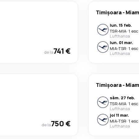
Timișoara
-
Miam
lun. 15 feb.
TSR
-
MIA
·
1 esc
Lufthansa
lun. 01 mar.
741 €
MIA
-
TSR
·
1 esc
de la
Lufthansa
Timișoara
-
Miam
sâm. 27 feb.
TSR
-
MIA
·
1 esc
Lufthansa
joi 11 mar.
750 €
MIA
-
TSR
·
1 esc
de la
Lufthansa