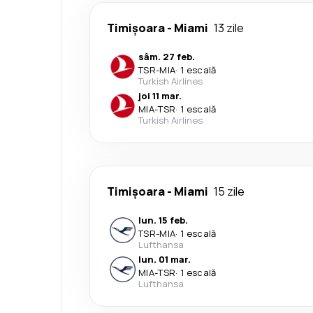
Timișoara
-
Miami
13 zile
sâm. 27 feb.
TSR
-
MIA
·
1 escală
Turkish Airlines
joi 11 mar.
MIA
-
TSR
·
1 escală
Turkish Airlines
Timișoara
-
Miami
15 zile
lun. 15 feb.
TSR
-
MIA
·
1 escală
Lufthansa
lun. 01 mar.
MIA
-
TSR
·
1 escală
Lufthansa