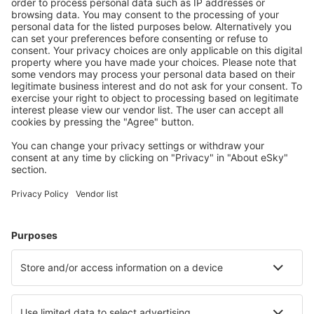
Brandon (YBR)
Toronto
Comox Airport (YQQ)
Calgary
Cambridge Bay Airport (YCB)
Campbell River
Campbell River
Cape Dorset (YTE)
Cartwright (YRF)
Charlo Airport (YCL)
Charlottetown (YHG)