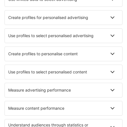
Charlottetown Airport (YYG)
Chesterfield Inlet Airport (YCS)
Chevery Airport (YHR)
Chibougamau/Chapais Airport (YMT)
Chisasibi Airport (YKU)
Sarnia Chris Hadfield (YZR)
Churchill Airport (YYQ)
Churchill Falls Airport (ZUM)
Clyde River Airport (YCY)
Vancouver
Coral Harbour Airport (YZS)