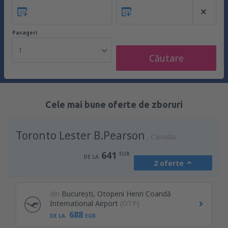
Pasageri
1
Căutare
Cele mai bune oferte de zboruri
Toronto Lester B.Pearson
Canada
641
EUR
DE LA
2 oferte
din
București, Otopeni Henri Coandă
International Airport
(OTP)
688
DE LA
EUR