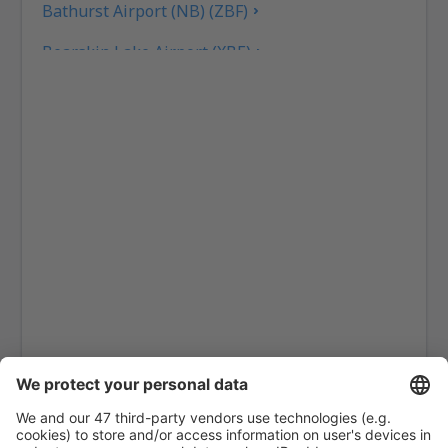
Bathurst Airport (NB) (ZBF)
Bearskin Lake Airport (XBE)
Calgary
Bella Bella Airport (ZEL)
Bella Coola Airport (QBC)
Kitchenuhmaykoosib Big Trout Lake (YTL)
Toronto
Black Tickle (YBI)
Blanc Sablon Airport (YBX)
Bonaventure Airport (YVB)
Delta Boundary Bay (YDT)