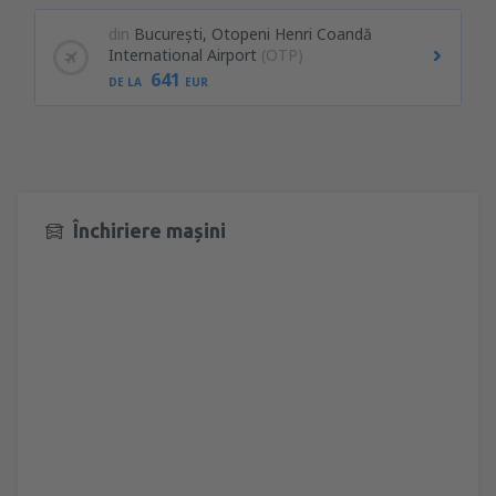
din
București, Otopeni Henri Coandă
International Airport
(OTP)
641
DE LA
EUR
Închiriere mașini