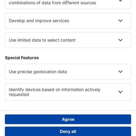
Cortes Bay SPB (YCF)
Canadian Rockies Intl Airport (YXC)
Dawson City Airport (YDA)
Dawson Creek Airport (YDQ)
Deer Lake Airport (YDF)
Deer Lake (YVZ)
Deline (YWJ)
Prince Rupert Digby Island Water Aerodrome
(YPR)
Dryden Regional Airport (YHD)
Edmonton Intl Airport (YEG)