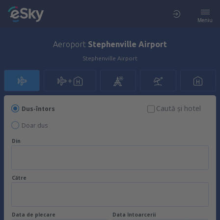
Meniu
Aeroport
Stephenville Airport
Stephenville Airport
Caută şi hotel
Dus-întors
Doar dus
Din
Către
Data de plecare
Data întoarcerii