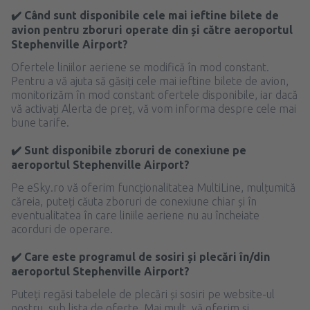
✔️ Când sunt disponibile cele mai ieftine bilete de
avion pentru zboruri operate din și către aeroportul
Stephenville Airport?
Ofertele liniilor aeriene se modifică în mod constant.
Pentru a vă ajuta să găsiți cele mai ieftine bilete de avion,
monitorizăm în mod constant ofertele disponibile, iar dacă
vă activați Alerta de preț, vă vom informa despre cele mai
bune tarife.
✔️ Sunt disponibile zboruri de conexiune pe
aeroportul Stephenville Airport?
Pe eSky.ro vă oferim funcționalitatea MultiLine, mulțumită
căreia, puteți căuta zboruri de conexiune chiar și în
eventualitatea în care liniile aeriene nu au încheiate
acorduri de operare.
✔️ Care este programul de sosiri și plecări în/din
aeroportul Stephenville Airport?
Puteți regăsi tabelele de plecări și sosiri pe website-ul
nostru, sub lista de oferte. Mai mult, vă oferim și