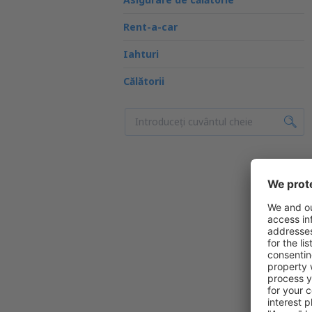
Rent-a-car
Iahturi
Călătorii