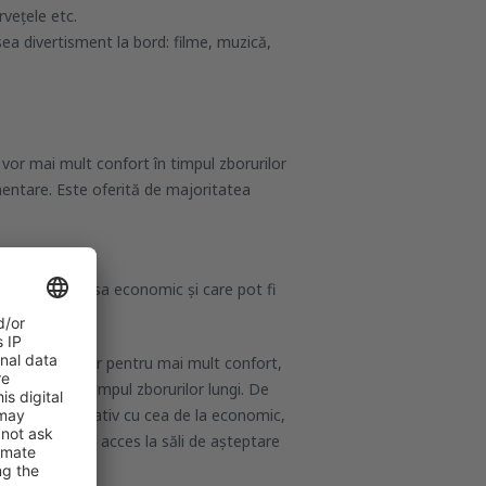
rvețele etc.
sea divertisment la bord: filme, muzică,
vor mai mult confort în timpul zborurilor
imentare. Este oferită de majoritatea
arativ cu clasa economic și care pot fi
 de porțelan, iar pentru mai mult confort,
n special în timpul zborurilor lungi. De
i mare comparativ cu cea de la economic,
care, precum și acces la săli de așteptare