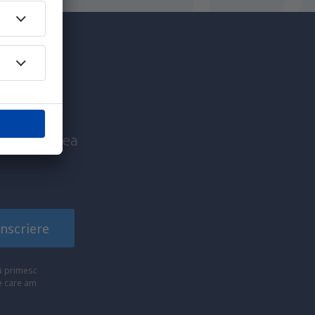
c mai
nice înaintea
!
Înscriere
să primesc
pe care am