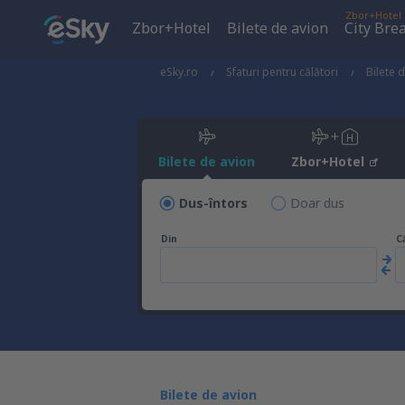
Zbor+Hotel
Zbor+Hotel
Bilete de avion
City Bre
eSky.ro
Sfaturi pentru călători
Bilete 
Bilete de avion
Zbor+Hotel
Dus-întors
Doar dus
Din
C
Bilete de avion