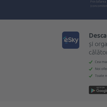
Prin bifarea
(concomiten
Desca
și org
călător
Cea mai 
Noi ofe
Toate re