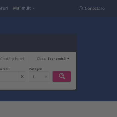
ruri
Mai mult
Conectare
Caută şi hotel
Clasa:
Economică
oarcerii
Pasageri
1