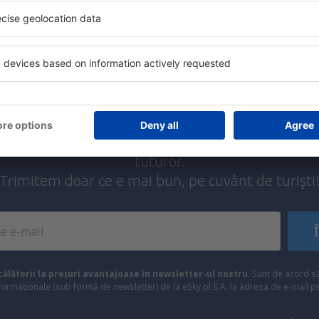
ații la newsletter călătores
mult cu mai puțin
ine, city break-uri, vacanțe – profită de ofertele u
tuturor.
Trimitem doar ce e mai bun, pe cuvânt de turişti
ălătorii la prețuri avantajoase în newsletter-ul nostru
. Sunt de acord 
formaționale (sub formă de newsletter) de la eSky.pl S.A. la adresa de e-mail 