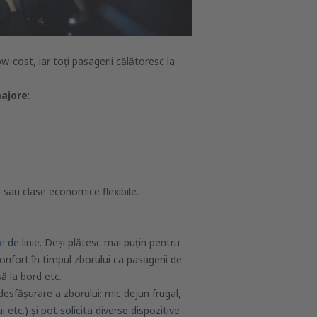
ow-cost, iar toți pasagerii călătoresc la
majore
:
 sau clase economice flexibile.
ne
de linie. Deși plătesc mai puțin pentru
onfort în timpul zborului ca pasagerii de
să la bord etc.
desfășurare a zborului: mic dejun frugal,
i etc.) și pot solicita diverse dispozitive