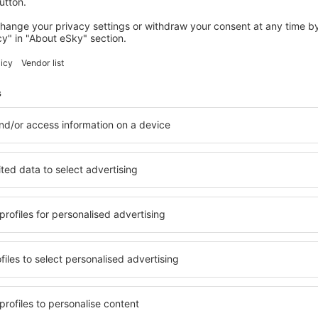
Pasagerii membri într-o alianță aviatică primesc pentru fiecare
pot fi apoi transformate în diverse beneficii: zboruri gratuite sau
companiile aeriene.
Facilitățile de la clasa business diferă de la un operator la alt
confort ridicat în timpul zborului și cu servicii la cele mai înalte
Clasa Întâi
Aceasta este cea mai înaltă clasă tarifară, pasagerii care călător
exclusiviste și de confort sporit în timpul zborurilor.
Scaunele sunt extrem de comode, prevăzute cu diverse funcții, 
sunt disponibile la cerere și constau în feluri de mâncare prepa
mesele de la clasa economic sunt frugale și standardizate.
La aeroport, pasagerii de la Clasa Întâi au acces la săli de aș
departe de agitația de pe terminal. La îmbarcare există puncte 
de la Clasa Întâi, astfel încât timpul dedicat formalităților la 
aceștia.
Dacă aveți întrebări, vă rugăm să ne lăsați un mesaj în secțiu
fi tratată cu prioritate și vom reveni cu un răspuns cât mai curâ