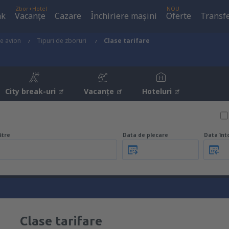
Zbor+Hotel
NOU
ak
Vacanţe
Cazare
Închiriere mașini
Oferte
Transfe
de avion
Tipuri de zboruri
Clase tarifare
City break-uri
Vacanţe
Hoteluri
ătre
Data de plecare
Data înt
Clase tarifare