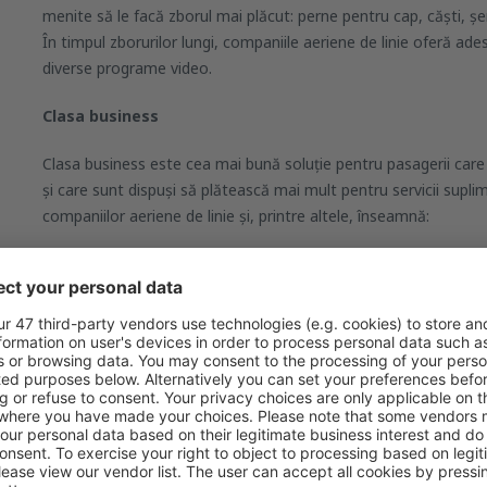
menite să le facă zborul mai plăcut: perne pentru cap, căști, șe
În timpul zborurilor lungi, companiile aeriene de linie oferă ade
diverse programe video.
Clasa business
Clasa business este cea mai bună soluție pentru pasagerii care 
și care sunt dispuși să plătească mai mult pentru servicii supl
companiilor aeriene de linie și, printre altele, înseamnă:
​cabine confortabile
scaune ergonomice, cu mai mult spațiu pentru picioare comp
aduse în poziția orizontală.
Mesele servite la clasa business sunt variate, servite în veselă
pasagerilor le sunt puse la dispoziție echipamente audio-video, î
asemenea, limita de bagaje de cală la clasa business este ma
iar pe aeroport pasagerii au prioritate la îmbarcare și la debar
și de tranzit dotate cu tot confortul.