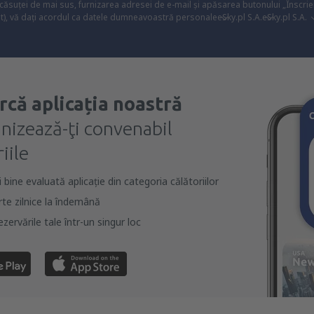
 căsuței de mai sus, furnizarea adresei de e-mail și apăsarea butonului „Înscrie
t), vă dați acordul ca datele dumneavoastră personale
eSky.pl S.A.
eSky.pl S.A.
rcă aplicația noastră
anizează-ţi convenabil
iile
bine evaluată aplicație din categoria călătoriilor
rte zilnice la îndemână
zervările tale într-un singur loc