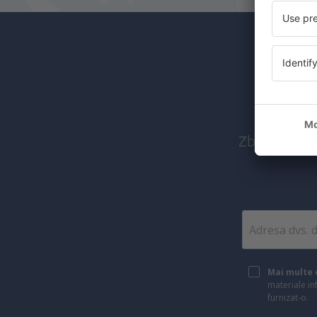
Abon
Zboruri ieft
Mai multe c
materiale in
furnizat-o.