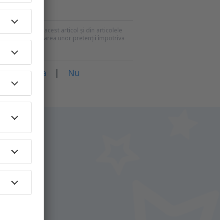
recomandările din acest articol și din articolele
mei pentru formularea unor pretenții împotriva
rticol?
Da
|
Nu
i.
+ Hotel