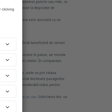
 zbor la clasa business puncte sau mile, ce
 alte servicii puse la dispoziție de
ul, însă întotdeauna este asociată cu un
 standarde.
esc la Clasa Întâi beneficiind de servicii
pot fi transformate în paturi, iar mesele
rate de bucătari celebri. În comparație,
teptare moderne, unde se pot relaxa
de control special destinate pasagerilor
aeroport este considerabil redus pentru
nea de
. Solicitarea dvs. va
contact de pe site
nd posibil.